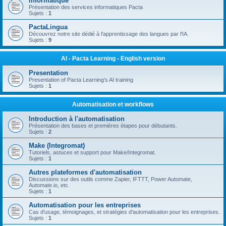
Informatique
Présentation des services informatiques Pacta
Sujets :
1
PactaLingua
Découvrez notre site dédié à l'apprentissage des langues par l'IA.
Sujets :
9
AI - Pacta Learning - English version
Presentation
Presentation of Pacta Learning’s AI training
Sujets :
1
Automatisation et workflows
Introduction à l'automatisation
Présentation des bases et premières étapes pour débutants.
Sujets :
2
Make (Integromat)
Tutoriels, astuces et support pour Make/Integromat.
Sujets :
1
Autres plateformes d'automatisation
Discussions sur des outils comme Zapier, IFTTT, Power Automate,
Automate.io, etc.
Sujets :
1
Automatisation pour les entreprises
Cas d'usage, témoignages, et stratégies d'automatisation pour les entreprises.
Sujets :
1