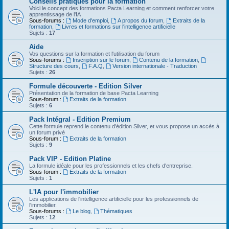
Conseils pratiques pour la formation
Voici le concept des formations Pacta Learning et comment renforcer votre
apprentissage de l'IA
Sous-forums :
Mode d'emploi
,
A propos du forum
,
Extraits de la
formation
,
Livres et formations sur l'intelligence artificielle
Sujets :
17
Aide
Vos questions sur la formation et l'utilisation du forum
Sous-forums :
Inscription sur le forum
,
Contenu de la formation
,
Structure des cours
,
F.A.Q
,
Version internationale - Traduction
Sujets :
26
Formule découverte - Edition Silver
Présentation de la formation de base Pacta Learning
Sous-forum :
Extraits de la formation
Sujets :
6
Pack Intégral - Edition Premium
Cette formule reprend le contenu d'édition Silver, et vous propose un accès à
un forum privé
Sous-forum :
Extraits de la formation
Sujets :
9
Pack VIP - Edition Platine
La formule idéale pour les professionnels et les chefs d'entreprise.
Sous-forum :
Extraits de la formation
Sujets :
1
L'IA pour l'immobilier
Les applications de l'intelligence artificielle pour les professionnels de
l'immobilier.
Sous-forums :
Le blog
,
Thématiques
Sujets :
12