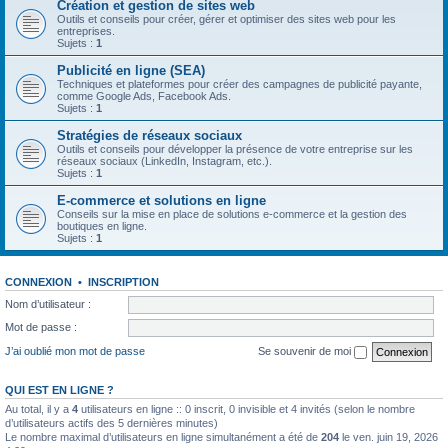
Création et gestion de sites web
Outils et conseils pour créer, gérer et optimiser des sites web pour les
entreprises.
Sujets :
1
Publicité en ligne (SEA)
Techniques et plateformes pour créer des campagnes de publicité payante,
comme Google Ads, Facebook Ads.
Sujets :
1
Stratégies de réseaux sociaux
Outils et conseils pour développer la présence de votre entreprise sur les
réseaux sociaux (LinkedIn, Instagram, etc.).
Sujets :
1
E-commerce et solutions en ligne
Conseils sur la mise en place de solutions e-commerce et la gestion des
boutiques en ligne.
Sujets :
1
CONNEXION
•
INSCRIPTION
Nom d’utilisateur :
Mot de passe :
J’ai oublié mon mot de passe
Se souvenir de moi
QUI EST EN LIGNE ?
Au total, il y a
4
utilisateurs en ligne :: 0 inscrit, 0 invisible et 4 invités (selon le nombre
d’utilisateurs actifs des 5 dernières minutes)
Le nombre maximal d’utilisateurs en ligne simultanément a été de
204
le ven. juin 19, 2026