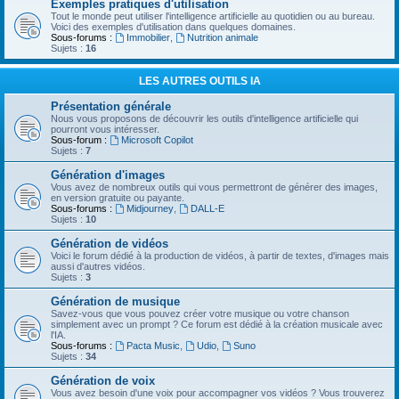
Exemples pratiques d'utilisation
Tout le monde peut utiliser l'intelligence artificielle au quotidien ou au bureau.
Voici des exemples d'utilisation dans quelques domaines.
Sous-forums :
Immobilier
,
Nutrition animale
Sujets :
16
LES AUTRES OUTILS IA
Présentation générale
Nous vous proposons de découvrir les outils d'intelligence artificielle qui
pourront vous intéresser.
Sous-forum :
Microsoft Copilot
Sujets :
7
Génération d'images
Vous avez de nombreux outils qui vous permettront de générer des images,
en version gratuite ou payante.
Sous-forums :
Midjourney
,
DALL-E
Sujets :
10
Génération de vidéos
Voici le forum dédié à la production de vidéos, à partir de textes, d'images mais
aussi d'autres vidéos.
Sujets :
3
Génération de musique
Savez-vous que vous pouvez créer votre musique ou votre chanson
simplement avec un prompt ? Ce forum est dédié à la création musicale avec
l'IA.
Sous-forums :
Pacta Music
,
Udio
,
Suno
Sujets :
34
Génération de voix
Vous avez besoin d'une voix pour accompagner vos vidéos ? Vous trouverez