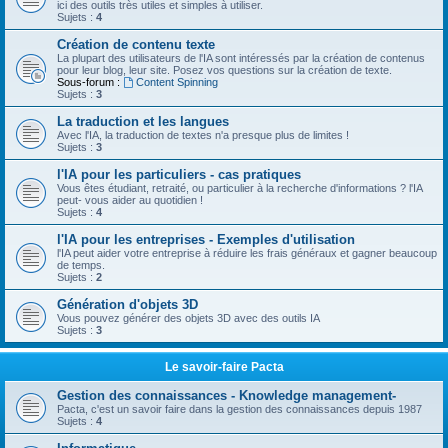
ici des outils très utiles et simples à utiliser.
Sujets :
4
Création de contenu texte
La plupart des utilisateurs de l'IA sont intéressés par la création de contenus
pour leur blog, leur site. Posez vos questions sur la création de texte.
Sous-forum :
Content Spinning
Sujets :
3
La traduction et les langues
Avec l'IA, la traduction de textes n'a presque plus de limites !
Sujets :
3
l'IA pour les particuliers - cas pratiques
Vous êtes étudiant, retraité, ou particulier à la recherche d'informations ? l'IA
peut- vous aider au quotidien !
Sujets :
4
l'IA pour les entreprises - Exemples d'utilisation
l'IA peut aider votre entreprise à réduire les frais généraux et gagner beaucoup
de temps.
Sujets :
2
Génération d'objets 3D
Vous pouvez générer des objets 3D avec des outils IA
Sujets :
3
Le savoir-faire Pacta
Gestion des connaissances - Knowledge management-
Pacta, c'est un savoir faire dans la gestion des connaissances depuis 1987
Sujets :
4