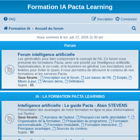
Formation IA Pacta Learning
FAQ
Inscription
Connexion
R
Formation IA
Accueil du forum
e
Nous sommes le lun. juil. 27, 2026 11:30 am
c
Forum
h
Forum intelligence artificielle
e
Les généralités pour bien comprendre le concept de l'IA. Ce forum vous
présente les formations Pacta, avec une priorité sur l'intelligence artificielle,
r
l'automatisation, le no-code, et le business en général. Les inscriptions sont
limitées pour éviter le spam, il vous permettra de découvrir le contenu de nos
c
formations et les services Pacta.
Sous-forums :
Inscription sur le forum
,
Les bases de l'AI
,
Emploi
,
h
Mises à jour
,
Version démo
,
Définitions
Sujets :
65
e
r
IA : LA FORMATION PACTA LEARNING
Intelligence artificielle : Le guide Pacta - Alain STEVENS
Présentation des avantages de notre formation en ligne et plus d'informations
sur l'auteur.
Sous-forums :
A propos de l'auteur
,
Pourquoi ces tarifs abordables ?
,
Organisation de la formation
,
Préparation du programme
,
Formation
personnalisable
,
Formation modulable
,
Formation interactive
,
Principaux avantages
,
Sources du contenu
Sujets :
90