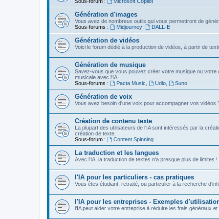
Sous-forum :
Microsoft Copilot
Génération d'images
Vous avez de nombreux outils qui vous permettront de génére
Sous-forums :
Midjourney
,
DALL-E
Génération de vidéos
Voici le forum dédié à la production de vidéos, à partir de te
Génération de musique
Savez-vous que vous pouvez créer votre musique ou votre c
musicale avec l'IA.
Sous-forums :
Pacta Music
,
Udio
,
Suno
Génération de voix
Vous avez besoin d'une voix pour accompagner vos vidéos ? Vou
Création de contenu texte
La plupart des utilisateurs de l'IA sont intéressés par la créa
création de texte.
Sous-forum :
Content Spinning
La traduction et les langues
Avec l'IA, la traduction de textes n'a presque plus de limites !
l'IA pour les particuliers - cas pratiques
Vous êtes étudiant, retraité, ou particulier à la recherche d'in
l'IA pour les entreprises - Exemples d'utilisatio
l'IA peut aider votre entreprise à réduire les frais généraux