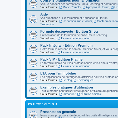
Conseils pratiques pour la formation
Voici le concept des formations Pacta Learning et comment re
Sous-forums :
Mode d'emploi
,
A propos du forum
,
Ext
Aide
Vos questions sur la formation et l'utilisation du forum
Sous-forums :
Inscription sur le forum
,
Contenu de la fo
Traduction
Formule découverte - Edition Silver
Présentation de la formation de base Pacta Learning
Sous-forum :
Extraits de la formation
Pack Intégral - Edition Premium
Cette formule reprend le contenu d'édition Silver, et vous p
Sous-forum :
Extraits de la formation
Pack VIP - Edition Platine
La formule idéale pour les professionnels et les chefs d'entre
Sous-forum :
Extraits de la formation
L'IA pour l'immobilier
Les applications de l'intelligence artificielle pour les professio
Sous-forums :
Le blog
,
Thématiques
Exemples pratiques d'utilisation
Tout le monde peut utiliser l'intelligence artificielle au quot
Sous-forums :
Immobilier
,
Nutrition animale
LES AUTRES OUTILS IA
Présentation générale
Nous vous proposons de découvrir les outils d'intelligence arti