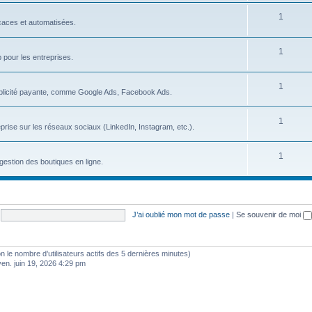
s
S
1
j
icaces et automatisées.
u
e
S
1
j
t
b pour les entreprises.
u
e
s
S
1
j
t
blicité payante, comme Google Ads, Facebook Ads.
u
e
s
S
1
j
t
prise sur les réseaux sociaux (LinkedIn, Instagram, etc.).
u
e
s
S
1
j
t
gestion des boutiques en ligne.
u
e
s
j
t
e
s
J’ai oublié mon mot de passe
|
Se souvenir de moi
t
s
selon le nombre d’utilisateurs actifs des 5 dernières minutes)
ven. juin 19, 2026 4:29 pm