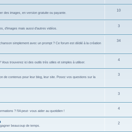
u
s
j
S
10
r des images, en version gratuite ou payante.
e
u
t
j
S
3
xtes, d'images mais aussi d'autres vidéos.
s
e
u
S
34
t
j
hanson simplement avec un prompt ? Ce forum est dédié à la création
u
s
e
j
t
S
4
s trouverez ici des outils très utiles et simples à utiliser.
e
s
u
t
S
3
j
tion de contenus pour leur blog, leur site. Posez vos questions sur la
s
u
e
j
t
S
3
e
s
u
t
S
4
j
formations ? l'IA peut- vous aider au quotidien !
s
u
e
n
S
2
j
t
 et gagner beaucoup de temps.
u
e
s