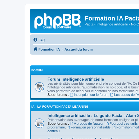
Formation IA Pact
Pacta - Intelligence artificielle - N
FAQ
Formation IA
Accueil du forum
FORUM
Forum intelligence artificielle
Les généralités pour bien comprendre le concept de l'IA. Ce 
l'intelligence artificielle, l'automatisation, le no-code, et le b
vous permettra de découvrir le contenu de nos formations et
Sous-forums :
Inscription sur le forum
,
Les bases de l'A
IA : LA FORMATION PACTA LEARNING
Intelligence artificielle : Le guide Pacta - Ala
Présentation des avantages de notre formation en ligne et plus
Sous-forums :
A propos de l'auteur
,
Pourquoi ces tarifs
programme
,
Formation personnalisable
,
Formation mod
contenu