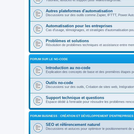
Tutoriels, astuces et support pour Make/Integromat.
Autres plateformes d'automatisation
Discussions sur des outils comme Zapier, IFTTT, Power Auto
Automatisation pour les entreprises
Cas d'usage, témoignages, et stratégies d'automatisation pou
Problèmes et solutions
Résolution de problèmes techniques et assistance entre m
FORUM SUR LE NO-CODE
Introduction au no-code
Explication des concepts de base et des premières étapes p
Outils no-code
Discussions sur des outils, Création de sites web, Intégrati
Support technique et questions
Espace dédié à l’entraide pour résoudre les problèmes rencon
FORUM BUSINESS : CRÉATION ET DÉVELOPPEMENT D'ENTREPRISES
SEO et référencement naturel
Discussions et astuces pour optimiser le positionnement de 