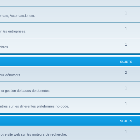
u
e
S
1
j
t
mate, Automate.io, etc.
u
e
s
S
1
j
t
r les entreprises.
u
e
s
S
1
j
t
embres
u
e
s
j
t
SUJETS
e
s
S
2
our débutants.
t
u
s
S
1
j
on et gestion de bases de données
u
e
S
1
j
t
trés sur les différentes plateformes no-code.
u
e
s
j
t
SUJETS
e
s
S
1
votre site web sur les moteurs de recherche.
t
u