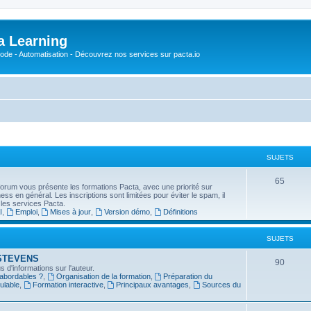
a Learning
o-Code - Automatisation - Découvrez nos services sur pacta.io
SUJETS
S
65
forum vous présente les formations Pacta, avec une priorité sur
usiness en général. Les inscriptions sont limitées pour éviter le spam, il
u
 les services Pacta.
I
,
Emploi
,
Mises à jour
,
Version démo
,
Définitions
j
e
SUJETS
t
in STEVENS
S
90
 d'informations sur l'auteur.
s
 abordables ?
,
Organisation de la formation
,
Préparation du
u
ulable
,
Formation interactive
,
Principaux avantages
,
Sources du
j