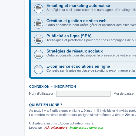
Emailing et marketing automatisé
Stratégies et outils pour créer des campagnes d'emailing eff
Création et gestion de sites web
Outils et conseils pour créer, gérer et optimiser des sites we
Publicité en ligne (SEA)
Techniques et plateformes pour créer des campagnes de pu
Stratégies de réseaux sociaux
Outils et conseils pour développer la présence de votre entre
E-commerce et solutions en ligne
Conseils sur la mise en place de solutions e-commerce et la 
CONNEXION
•
INSCRIPTION
Nom d’utilisateur :
Mot de passe :
QUI EST EN LIGNE ?
Au total, il y a
4
utilisateurs en ligne :: 0 inscrit, 0 invisible et 4 invités (
Le nombre maximal d’utilisateurs en ligne simultanément a été de
204
le 
Utilisateurs inscrits : Aucun utilisateur inscrit
Légende :
Administrateurs
,
Modérateurs généraux