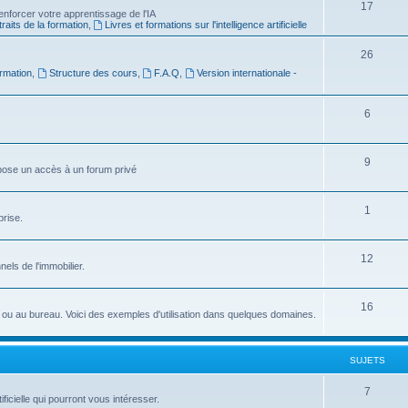
S
17
e
nforcer votre apprentissage de l'IA
raits de la formation
,
Livres et formations sur l'intelligence artificielle
u
t
j
s
S
26
rmation
,
Structure des cours
,
F.A.Q
,
Version internationale -
e
u
t
j
S
6
s
e
u
t
j
S
9
ropose un accès à un forum privé
s
e
u
t
j
S
1
prise.
s
e
u
t
j
S
12
nnels de l'immobilier.
s
e
u
t
j
S
16
idien ou au bureau. Voici des exemples d'utilisation dans quelques domaines.
s
e
u
t
j
SUJETS
s
e
S
7
ficielle qui pourront vous intéresser.
t