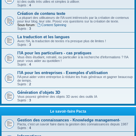
ici des outils très utiles et simples à utiliser.
Sujets :
4
Création de contenu texte
La plupart des utilisateurs de l'IA sont intéressés par la création de contenus
pour leur blog, leur site. Posez vos questions sur la création de texte.
Sous-forum :
Content Spinning
Sujets :
3
La traduction et les langues
Avec l'IA, la traduction de textes n'a presque plus de limites !
Sujets :
3
l'IA pour les particuliers - cas pratiques
Vous êtes étudiant, retraité, ou particulier à la recherche d'informations ? l'IA
peut- vous aider au quotidien !
Sujets :
4
l'IA pour les entreprises - Exemples d'utilisation
l'IA peut aider votre entreprise à réduire les frais généraux et gagner beaucoup
de temps.
Sujets :
2
Génération d'objets 3D
Vous pouvez générer des objets 3D avec des outils IA
Sujets :
3
Le savoir-faire Pacta
Gestion des connaissances - Knowledge management-
Pacta, c'est un savoir faire dans la gestion des connaissances depuis 1987
Sujets :
4