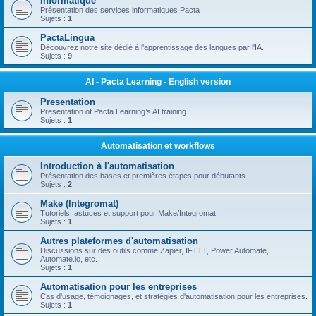
Informatique
Présentation des services informatiques Pacta
Sujets :
1
PactaLingua
Découvrez notre site dédié à l'apprentissage des langues par l'IA.
Sujets :
9
AI - Pacta Learning - English version
Presentation
Presentation of Pacta Learning’s AI training
Sujets :
1
Automatisation et workflows
Introduction à l'automatisation
Présentation des bases et premières étapes pour débutants.
Sujets :
2
Make (Integromat)
Tutoriels, astuces et support pour Make/Integromat.
Sujets :
1
Autres plateformes d'automatisation
Discussions sur des outils comme Zapier, IFTTT, Power Automate,
Automate.io, etc.
Sujets :
1
Automatisation pour les entreprises
Cas d'usage, témoignages, et stratégies d'automatisation pour les entreprises.
Sujets :
1