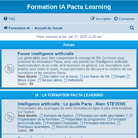
Formation IA Pacta Learning
FAQ
Inscription
Connexion
R
Formation IA
Accueil du forum
e
Nous sommes le lun. juil. 27, 2026 11:30 am
c
Forum
h
Forum intelligence artificielle
e
Les généralités pour bien comprendre le concept de l'IA. Ce forum vous
présente les formations Pacta, avec une priorité sur l'intelligence artificielle,
r
l'automatisation, le no-code, et le business en général. Les inscriptions sont
limitées pour éviter le spam, il vous permettra de découvrir le contenu de nos
c
formations et les services Pacta.
Sous-forums :
Inscription sur le forum
,
Les bases de l'AI
,
Emploi
,
h
Mises à jour
,
Version démo
,
Définitions
Sujets :
65
e
r
IA : LA FORMATION PACTA LEARNING
Intelligence artificielle : Le guide Pacta - Alain STEVENS
Présentation des avantages de notre formation en ligne et plus d'informations
sur l'auteur.
Sous-forums :
A propos de l'auteur
,
Pourquoi ces tarifs abordables ?
,
Organisation de la formation
,
Préparation du programme
,
Formation
personnalisable
,
Formation modulable
,
Formation interactive
,
Principaux avantages
,
Sources du contenu
Sujets :
90