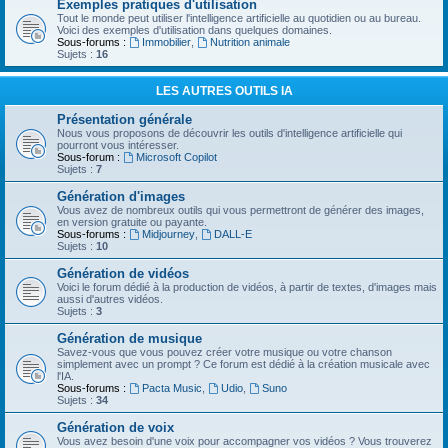
Exemples pratiques d'utilisation
Tout le monde peut utiliser l'intelligence artificielle au quotidien ou au bureau.
Voici des exemples d'utilisation dans quelques domaines.
Sous-forums :
Immobilier
,
Nutrition animale
Sujets :
16
LES AUTRES OUTILS IA
Présentation générale
Nous vous proposons de découvrir les outils d'intelligence artificielle qui
pourront vous intéresser.
Sous-forum :
Microsoft Copilot
Sujets :
7
Génération d'images
Vous avez de nombreux outils qui vous permettront de générer des images,
en version gratuite ou payante.
Sous-forums :
Midjourney
,
DALL-E
Sujets :
10
Génération de vidéos
Voici le forum dédié à la production de vidéos, à partir de textes, d'images mais
aussi d'autres vidéos.
Sujets :
3
Génération de musique
Savez-vous que vous pouvez créer votre musique ou votre chanson
simplement avec un prompt ? Ce forum est dédié à la création musicale avec
l'IA.
Sous-forums :
Pacta Music
,
Udio
,
Suno
Sujets :
34
Génération de voix
Vous avez besoin d'une voix pour accompagner vos vidéos ? Vous trouverez