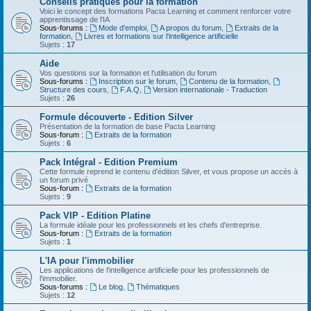
Conseils pratiques pour la formation
Voici le concept des formations Pacta Learning et comment renforcer votre
apprentissage de l'IA
Sous-forums :
Mode d'emploi
,
A propos du forum
,
Extraits de la
formation
,
Livres et formations sur l'intelligence artificielle
Sujets :
17
Aide
Vos questions sur la formation et l'utilisation du forum
Sous-forums :
Inscription sur le forum
,
Contenu de la formation
,
Structure des cours
,
F.A.Q
,
Version internationale - Traduction
Sujets :
26
Formule découverte - Edition Silver
Présentation de la formation de base Pacta Learning
Sous-forum :
Extraits de la formation
Sujets :
6
Pack Intégral - Edition Premium
Cette formule reprend le contenu d'édition Silver, et vous propose un accès à
un forum privé
Sous-forum :
Extraits de la formation
Sujets :
9
Pack VIP - Edition Platine
La formule idéale pour les professionnels et les chefs d'entreprise.
Sous-forum :
Extraits de la formation
Sujets :
1
L'IA pour l'immobilier
Les applications de l'intelligence artificielle pour les professionnels de
l'immobilier.
Sous-forums :
Le blog
,
Thématiques
Sujets :
12