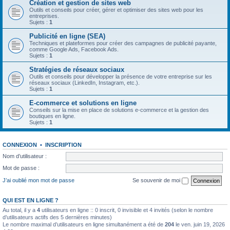
Création et gestion de sites web
Outils et conseils pour créer, gérer et optimiser des sites web pour les
entreprises.
Sujets :
1
Publicité en ligne (SEA)
Techniques et plateformes pour créer des campagnes de publicité payante,
comme Google Ads, Facebook Ads.
Sujets :
1
Stratégies de réseaux sociaux
Outils et conseils pour développer la présence de votre entreprise sur les
réseaux sociaux (LinkedIn, Instagram, etc.).
Sujets :
1
E-commerce et solutions en ligne
Conseils sur la mise en place de solutions e-commerce et la gestion des
boutiques en ligne.
Sujets :
1
CONNEXION
•
INSCRIPTION
Nom d’utilisateur :
Mot de passe :
J’ai oublié mon mot de passe
Se souvenir de moi
QUI EST EN LIGNE ?
Au total, il y a
4
utilisateurs en ligne :: 0 inscrit, 0 invisible et 4 invités (selon le nombre
d’utilisateurs actifs des 5 dernières minutes)
Le nombre maximal d’utilisateurs en ligne simultanément a été de
204
le ven. juin 19, 2026