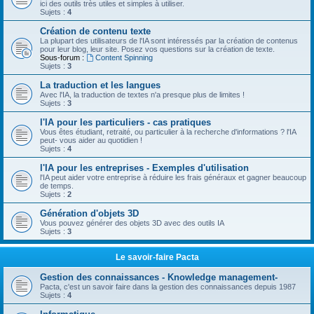
ici des outils très utiles et simples à utiliser.
Sujets :
4
Création de contenu texte
La plupart des utilisateurs de l'IA sont intéressés par la création de contenus
pour leur blog, leur site. Posez vos questions sur la création de texte.
Sous-forum :
Content Spinning
Sujets :
3
La traduction et les langues
Avec l'IA, la traduction de textes n'a presque plus de limites !
Sujets :
3
l'IA pour les particuliers - cas pratiques
Vous êtes étudiant, retraité, ou particulier à la recherche d'informations ? l'IA
peut- vous aider au quotidien !
Sujets :
4
l'IA pour les entreprises - Exemples d'utilisation
l'IA peut aider votre entreprise à réduire les frais généraux et gagner beaucoup
de temps.
Sujets :
2
Génération d'objets 3D
Vous pouvez générer des objets 3D avec des outils IA
Sujets :
3
Le savoir-faire Pacta
Gestion des connaissances - Knowledge management-
Pacta, c'est un savoir faire dans la gestion des connaissances depuis 1987
Sujets :
4