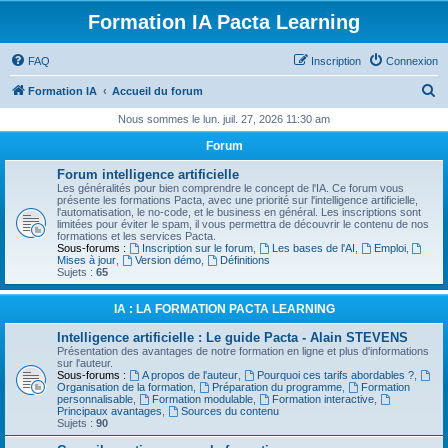
Formation IA Pacta Learning
FAQ
Inscription
Connexion
R
Formation IA
Accueil du forum
e
Nous sommes le lun. juil. 27, 2026 11:30 am
c
Forum
h
Forum intelligence artificielle
e
Les généralités pour bien comprendre le concept de l'IA. Ce forum vous
présente les formations Pacta, avec une priorité sur l'intelligence artificielle,
r
l'automatisation, le no-code, et le business en général. Les inscriptions sont
limitées pour éviter le spam, il vous permettra de découvrir le contenu de nos
c
formations et les services Pacta.
Sous-forums :
Inscription sur le forum
,
Les bases de l'AI
,
Emploi
,
h
Mises à jour
,
Version démo
,
Définitions
Sujets :
65
e
r
IA : LA FORMATION PACTA LEARNING
Intelligence artificielle : Le guide Pacta - Alain STEVENS
Présentation des avantages de notre formation en ligne et plus d'informations
sur l'auteur.
Sous-forums :
A propos de l'auteur
,
Pourquoi ces tarifs abordables ?
,
Organisation de la formation
,
Préparation du programme
,
Formation
personnalisable
,
Formation modulable
,
Formation interactive
,
Principaux avantages
,
Sources du contenu
Sujets :
90