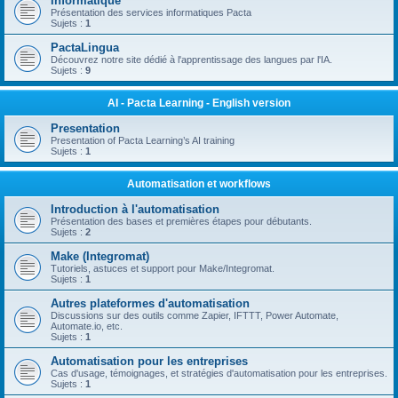
Informatique
Présentation des services informatiques Pacta
Sujets :
1
PactaLingua
Découvrez notre site dédié à l'apprentissage des langues par l'IA.
Sujets :
9
AI - Pacta Learning - English version
Presentation
Presentation of Pacta Learning’s AI training
Sujets :
1
Automatisation et workflows
Introduction à l'automatisation
Présentation des bases et premières étapes pour débutants.
Sujets :
2
Make (Integromat)
Tutoriels, astuces et support pour Make/Integromat.
Sujets :
1
Autres plateformes d'automatisation
Discussions sur des outils comme Zapier, IFTTT, Power Automate,
Automate.io, etc.
Sujets :
1
Automatisation pour les entreprises
Cas d'usage, témoignages, et stratégies d'automatisation pour les entreprises.
Sujets :
1