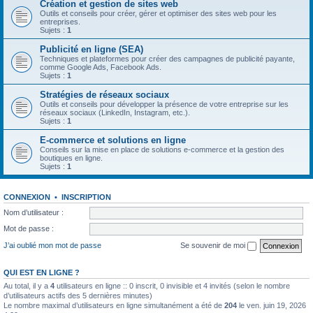
Création et gestion de sites web
Outils et conseils pour créer, gérer et optimiser des sites web pour les
entreprises.
Sujets :
1
Publicité en ligne (SEA)
Techniques et plateformes pour créer des campagnes de publicité payante,
comme Google Ads, Facebook Ads.
Sujets :
1
Stratégies de réseaux sociaux
Outils et conseils pour développer la présence de votre entreprise sur les
réseaux sociaux (LinkedIn, Instagram, etc.).
Sujets :
1
E-commerce et solutions en ligne
Conseils sur la mise en place de solutions e-commerce et la gestion des
boutiques en ligne.
Sujets :
1
CONNEXION
•
INSCRIPTION
Nom d’utilisateur :
Mot de passe :
J’ai oublié mon mot de passe
Se souvenir de moi
QUI EST EN LIGNE ?
Au total, il y a
4
utilisateurs en ligne :: 0 inscrit, 0 invisible et 4 invités (selon le nombre
d’utilisateurs actifs des 5 dernières minutes)
Le nombre maximal d’utilisateurs en ligne simultanément a été de
204
le ven. juin 19, 2026