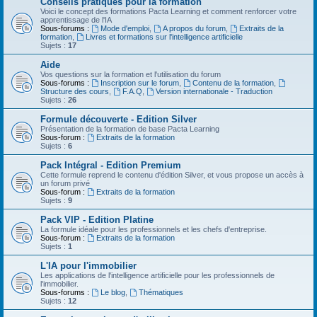
Conseils pratiques pour la formation
Voici le concept des formations Pacta Learning et comment renforcer votre
apprentissage de l'IA
Sous-forums :
Mode d'emploi
,
A propos du forum
,
Extraits de la
formation
,
Livres et formations sur l'intelligence artificielle
Sujets :
17
Aide
Vos questions sur la formation et l'utilisation du forum
Sous-forums :
Inscription sur le forum
,
Contenu de la formation
,
Structure des cours
,
F.A.Q
,
Version internationale - Traduction
Sujets :
26
Formule découverte - Edition Silver
Présentation de la formation de base Pacta Learning
Sous-forum :
Extraits de la formation
Sujets :
6
Pack Intégral - Edition Premium
Cette formule reprend le contenu d'édition Silver, et vous propose un accès à
un forum privé
Sous-forum :
Extraits de la formation
Sujets :
9
Pack VIP - Edition Platine
La formule idéale pour les professionnels et les chefs d'entreprise.
Sous-forum :
Extraits de la formation
Sujets :
1
L'IA pour l'immobilier
Les applications de l'intelligence artificielle pour les professionnels de
l'immobilier.
Sous-forums :
Le blog
,
Thématiques
Sujets :
12