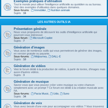
Exemples pratiques d'utilisation
Tout le monde peut utiliser l'intelligence artificielle au quotidien ou au bureau.
Voici des exemples d'utilisation dans quelques domaines.
Sous-forums :
Immobilier
,
Nutrition animale
Sujets :
16
LES AUTRES OUTILS IA
Présentation générale
Nous vous proposons de découvrir les outils d'intelligence artificielle qui
pourront vous intéresser.
Sous-forum :
Microsoft Copilot
Sujets :
7
Génération d'images
Vous avez de nombreux outils qui vous permettront de générer des images,
en version gratuite ou payante.
Sous-forums :
Midjourney
,
DALL-E
Sujets :
10
Génération de vidéos
Voici le forum dédié à la production de vidéos, à partir de textes, d'images mais
aussi d'autres vidéos.
Sujets :
3
Génération de musique
Savez-vous que vous pouvez créer votre musique ou votre chanson
simplement avec un prompt ? Ce forum est dédié à la création musicale avec
l'IA.
Sous-forums :
Pacta Music
,
Udio
,
Suno
Sujets :
34
Génération de voix
Vous avez besoin d'une voix pour accompagner vos vidéos ? Vous trouverez