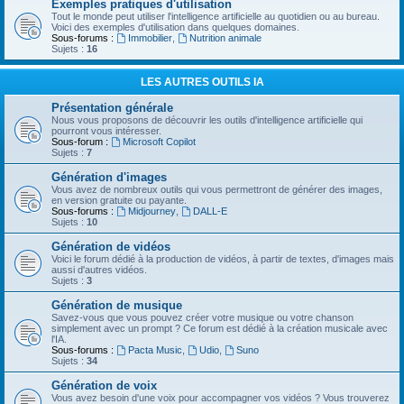
Exemples pratiques d'utilisation
Tout le monde peut utiliser l'intelligence artificielle au quotidien ou au bureau.
Voici des exemples d'utilisation dans quelques domaines.
Sous-forums :
Immobilier
,
Nutrition animale
Sujets :
16
LES AUTRES OUTILS IA
Présentation générale
Nous vous proposons de découvrir les outils d'intelligence artificielle qui
pourront vous intéresser.
Sous-forum :
Microsoft Copilot
Sujets :
7
Génération d'images
Vous avez de nombreux outils qui vous permettront de générer des images,
en version gratuite ou payante.
Sous-forums :
Midjourney
,
DALL-E
Sujets :
10
Génération de vidéos
Voici le forum dédié à la production de vidéos, à partir de textes, d'images mais
aussi d'autres vidéos.
Sujets :
3
Génération de musique
Savez-vous que vous pouvez créer votre musique ou votre chanson
simplement avec un prompt ? Ce forum est dédié à la création musicale avec
l'IA.
Sous-forums :
Pacta Music
,
Udio
,
Suno
Sujets :
34
Génération de voix
Vous avez besoin d'une voix pour accompagner vos vidéos ? Vous trouverez