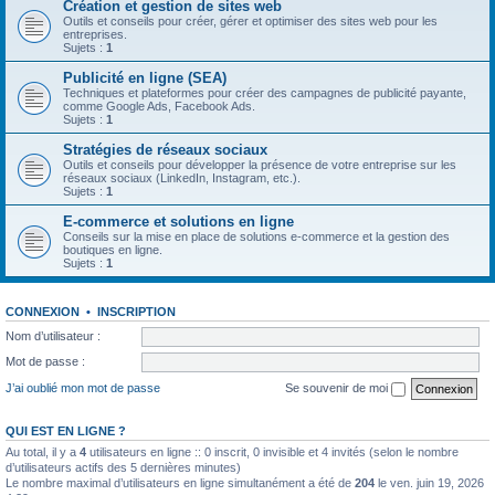
Création et gestion de sites web
Outils et conseils pour créer, gérer et optimiser des sites web pour les
entreprises.
Sujets :
1
Publicité en ligne (SEA)
Techniques et plateformes pour créer des campagnes de publicité payante,
comme Google Ads, Facebook Ads.
Sujets :
1
Stratégies de réseaux sociaux
Outils et conseils pour développer la présence de votre entreprise sur les
réseaux sociaux (LinkedIn, Instagram, etc.).
Sujets :
1
E-commerce et solutions en ligne
Conseils sur la mise en place de solutions e-commerce et la gestion des
boutiques en ligne.
Sujets :
1
CONNEXION
•
INSCRIPTION
Nom d’utilisateur :
Mot de passe :
J’ai oublié mon mot de passe
Se souvenir de moi
QUI EST EN LIGNE ?
Au total, il y a
4
utilisateurs en ligne :: 0 inscrit, 0 invisible et 4 invités (selon le nombre
d’utilisateurs actifs des 5 dernières minutes)
Le nombre maximal d’utilisateurs en ligne simultanément a été de
204
le ven. juin 19, 2026