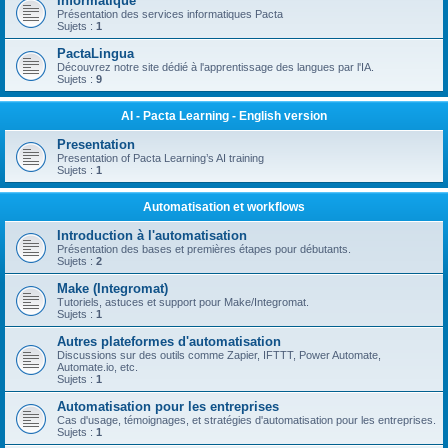
Informatique
Présentation des services informatiques Pacta
Sujets :
1
PactaLingua
Découvrez notre site dédié à l'apprentissage des langues par l'IA.
Sujets :
9
AI - Pacta Learning - English version
Presentation
Presentation of Pacta Learning’s AI training
Sujets :
1
Automatisation et workflows
Introduction à l'automatisation
Présentation des bases et premières étapes pour débutants.
Sujets :
2
Make (Integromat)
Tutoriels, astuces et support pour Make/Integromat.
Sujets :
1
Autres plateformes d'automatisation
Discussions sur des outils comme Zapier, IFTTT, Power Automate,
Automate.io, etc.
Sujets :
1
Automatisation pour les entreprises
Cas d'usage, témoignages, et stratégies d'automatisation pour les entreprises.
Sujets :
1