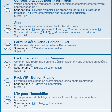
Conseils pratiques pour la formation
Voici le concept des formations Pacta Learning et comment renforcer votre
apprentissage de l'IA
Sous-forums :
Mode d'emploi
,
A propos du forum
,
Extraits de la
formation
,
Livres et formations sur l'intelligence artificielle
Sujets :
17
Aide
Vos questions sur la formation et l'utilisation du forum
Sous-forums :
Inscription sur le forum
,
Contenu de la formation
,
Structure des cours
,
F.A.Q
,
Version internationale - Traduction
Sujets :
26
Formule découverte - Edition Silver
Présentation de la formation de base Pacta Learning
Sous-forum :
Extraits de la formation
Sujets :
6
Pack Intégral - Edition Premium
Cette formule reprend le contenu d'édition Silver, et vous propose un accès à
un forum privé
Sous-forum :
Extraits de la formation
Sujets :
9
Pack VIP - Edition Platine
La formule idéale pour les professionnels et les chefs d'entreprise.
Sous-forum :
Extraits de la formation
Sujets :
1
L'IA pour l'immobilier
Les applications de l'intelligence artificielle pour les professionnels de
l'immobilier.
Sous-forums :
Le blog
,
Thématiques
Sujets :
12