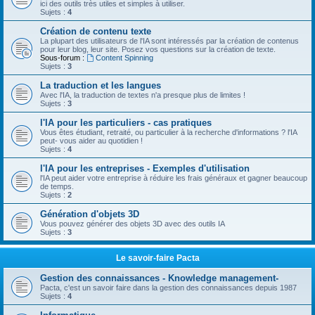
ici des outils très utiles et simples à utiliser.
Sujets :
4
Création de contenu texte
La plupart des utilisateurs de l'IA sont intéressés par la création de contenus
pour leur blog, leur site. Posez vos questions sur la création de texte.
Sous-forum :
Content Spinning
Sujets :
3
La traduction et les langues
Avec l'IA, la traduction de textes n'a presque plus de limites !
Sujets :
3
l'IA pour les particuliers - cas pratiques
Vous êtes étudiant, retraité, ou particulier à la recherche d'informations ? l'IA
peut- vous aider au quotidien !
Sujets :
4
l'IA pour les entreprises - Exemples d'utilisation
l'IA peut aider votre entreprise à réduire les frais généraux et gagner beaucoup
de temps.
Sujets :
2
Génération d'objets 3D
Vous pouvez générer des objets 3D avec des outils IA
Sujets :
3
Le savoir-faire Pacta
Gestion des connaissances - Knowledge management-
Pacta, c'est un savoir faire dans la gestion des connaissances depuis 1987
Sujets :
4