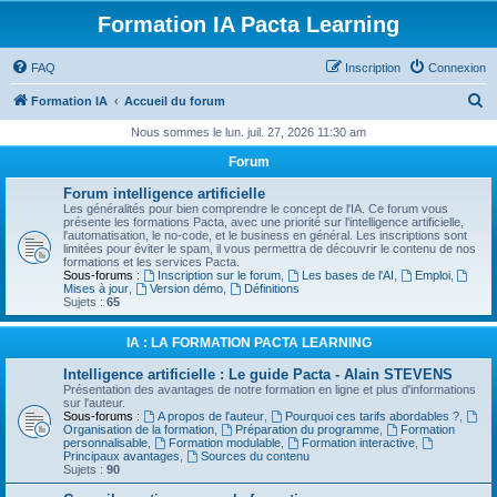
Formation IA Pacta Learning
FAQ
Inscription
Connexion
R
Formation IA
Accueil du forum
e
Nous sommes le lun. juil. 27, 2026 11:30 am
c
Forum
h
Forum intelligence artificielle
e
Les généralités pour bien comprendre le concept de l'IA. Ce forum vous
présente les formations Pacta, avec une priorité sur l'intelligence artificielle,
r
l'automatisation, le no-code, et le business en général. Les inscriptions sont
limitées pour éviter le spam, il vous permettra de découvrir le contenu de nos
c
formations et les services Pacta.
Sous-forums :
Inscription sur le forum
,
Les bases de l'AI
,
Emploi
,
h
Mises à jour
,
Version démo
,
Définitions
Sujets :
65
e
r
IA : LA FORMATION PACTA LEARNING
Intelligence artificielle : Le guide Pacta - Alain STEVENS
Présentation des avantages de notre formation en ligne et plus d'informations
sur l'auteur.
Sous-forums :
A propos de l'auteur
,
Pourquoi ces tarifs abordables ?
,
Organisation de la formation
,
Préparation du programme
,
Formation
personnalisable
,
Formation modulable
,
Formation interactive
,
Principaux avantages
,
Sources du contenu
Sujets :
90