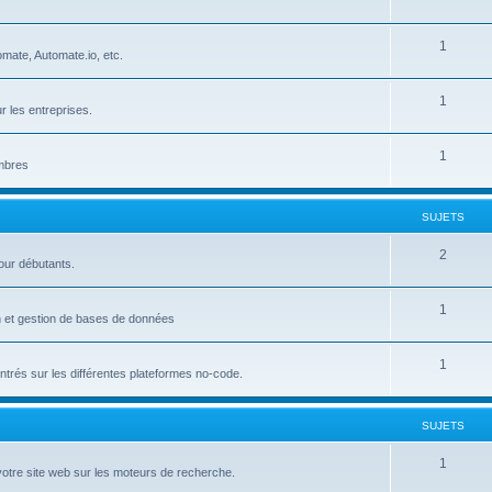
u
e
S
1
j
t
mate, Automate.io, etc.
u
e
s
S
1
j
t
r les entreprises.
u
e
s
S
1
j
t
embres
u
e
s
j
t
SUJETS
e
s
S
2
our débutants.
t
u
s
S
1
j
on et gestion de bases de données
u
e
S
1
j
t
trés sur les différentes plateformes no-code.
u
e
s
j
t
SUJETS
e
s
S
1
votre site web sur les moteurs de recherche.
t
u