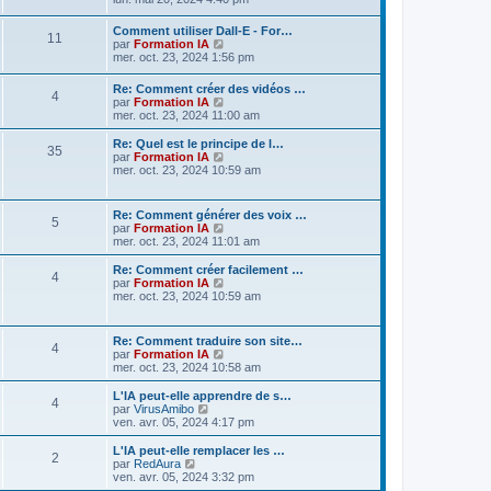
s
l
m
e
n
n
g
n
a
e
e
s
g
i
i
e
s
g
d
D
s
Comment utiliser Dall-E - For…
s
e
M
11
e
u
e
e
e
s
C
par
Formation IA
e
r
r
l
r
r
a
o
mer. oct. 23, 2024 1:56 pm
m
s
m
t
e
n
n
g
n
e
s
e
e
i
i
e
s
D
s
Re: Comment créer des vidéos …
s
r
a
s
e
M
4
e
u
e
s
C
par
Formation IA
s
l
r
r
l
r
a
o
mer. oct. 23, 2024 11:00 am
a
e
m
g
s
m
t
e
n
g
n
g
d
e
e
e
i
e
s
e
D
e
Re: Quel est le principe de l…
s
s
r
e
M
35
a
s
e
u
e
r
C
par
Formation IA
s
s
l
r
l
r
n
o
mer. oct. 23, 2024 10:59 am
a
a
e
s
e
g
s
m
t
n
i
n
g
g
d
e
e
i
e
s
e
e
e
s
s
r
e
a
e
r
u
D
r
Re: Comment générer des voix …
s
l
M
5
r
m
l
e
n
C
par
Formation IA
a
e
s
m
e
t
s
g
r
i
o
mer. oct. 23, 2024 11:01 am
g
d
e
s
e
e
n
e
n
e
e
s
s
r
a
e
i
r
s
D
Re: Comment créer facilement …
r
s
a
l
M
4
s
e
m
u
e
C
par
Formation IA
n
a
g
e
g
r
e
l
s
r
o
mer. oct. 23, 2024 10:59 am
i
g
e
d
e
s
m
s
t
n
n
e
e
e
e
s
e
e
i
s
r
r
s
s
a
r
a
e
u
m
D
n
Re: Comment traduire son site…
s
g
l
M
4
r
l
s
e
e
i
C
par
Formation IA
a
e
e
s
m
t
g
s
r
e
o
mer. oct. 23, 2024 10:58 am
g
d
e
e
e
s
n
r
n
e
e
s
r
a
a
e
i
m
s
D
L'IA peut-elle apprendre de s…
r
s
l
M
4
s
g
e
e
u
e
C
par
VirusAmibo
n
a
e
e
g
r
s
l
s
r
o
ven. avr. 05, 2024 4:17 pm
i
g
d
e
s
m
s
t
n
n
e
e
e
e
a
e
e
i
s
D
L'IA peut-elle remplacer les …
r
r
M
2
s
s
g
r
a
e
u
e
C
par
RedAura
m
n
s
e
l
r
l
s
r
o
ven. avr. 05, 2024 3:32 pm
e
i
e
a
e
s
m
t
g
n
n
s