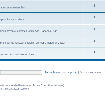
s
S
1
j
icaces et automatisées.
u
e
S
1
j
t
b pour les entreprises.
u
e
s
S
1
j
t
blicité payante, comme Google Ads, Facebook Ads.
u
e
s
S
1
j
t
prise sur les réseaux sociaux (LinkedIn, Instagram, etc.).
u
e
s
S
1
j
t
gestion des boutiques en ligne.
u
e
s
j
t
e
s
J’ai oublié mon mot de passe
|
Se souvenir de moi
t
s
selon le nombre d’utilisateurs actifs des 5 dernières minutes)
ven. juin 19, 2026 4:29 pm