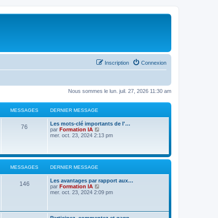
Inscription
Connexion
Nous sommes le lun. juil. 27, 2026 11:30 am
MESSAGES
DERNIER MESSAGE
D
Les mots-clé importants de l'…
M
76
e
C
par
Formation IA
r
o
mer. oct. 23, 2024 2:13 pm
e
n
n
i
s
s
e
u
r
l
s
m
t
MESSAGES
DERNIER MESSAGE
e
e
s
r
a
D
Les avantages par rapport aux…
s
l
M
146
e
C
par
Formation IA
a
e
g
r
o
mer. oct. 23, 2024 2:09 pm
g
d
e
n
n
e
e
e
i
s
r
s
e
u
n
s
r
l
i
D