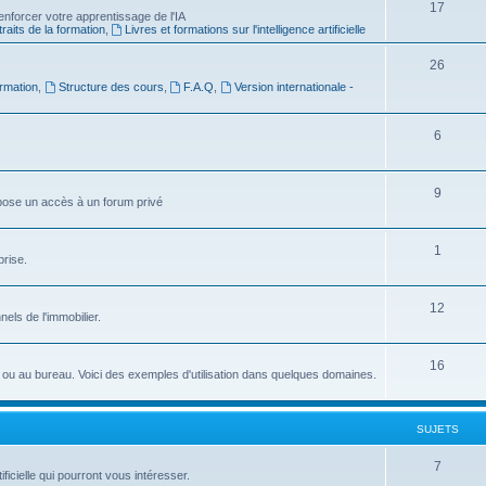
S
17
e
nforcer votre apprentissage de l'IA
raits de la formation
,
Livres et formations sur l'intelligence artificielle
u
t
j
s
S
26
rmation
,
Structure des cours
,
F.A.Q
,
Version internationale -
e
u
t
j
S
6
s
e
u
t
j
S
9
ropose un accès à un forum privé
s
e
u
t
j
S
1
prise.
s
e
u
t
j
S
12
nnels de l'immobilier.
s
e
u
t
j
S
16
idien ou au bureau. Voici des exemples d'utilisation dans quelques domaines.
s
e
u
t
j
SUJETS
s
e
S
7
ficielle qui pourront vous intéresser.
t