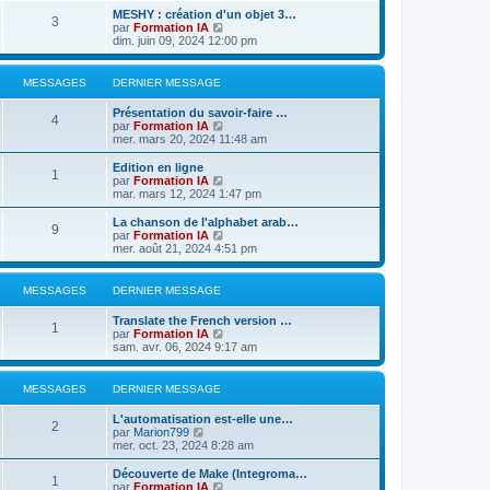
e
g
d
e
e
i
s
s
D
MESHY : création d'un objet 3…
r
M
e
e
3
s
s
r
a
e
u
a
e
e
C
par
Formation IA
m
r
s
l
r
l
g
r
o
dim. juin 09, 2024 12:00 pm
e
n
e
a
e
s
m
t
e
g
n
n
s
s
i
g
d
e
e
i
s
s
e
e
e
s
s
r
a
e
u
a
e
MESSAGES
DERNIER MESSAGE
r
r
s
l
r
l
g
m
n
a
e
s
m
t
e
g
s
D
e
Présentation du savoir-faire …
i
g
d
M
e
e
4
e
s
C
par
Formation IA
e
e
e
s
r
a
e
r
s
o
mer. mars 20, 2024 11:48 am
r
r
s
l
e
n
a
n
m
n
a
e
g
s
i
g
s
D
e
Edition en ligne
i
g
d
M
1
s
e
e
u
e
s
C
par
Formation IA
e
e
e
e
r
l
r
s
o
mar. mars 12, 2024 1:47 pm
r
r
e
s
m
t
n
a
n
m
n
e
e
s
i
g
s
D
e
La chanson de l'alphabet arab…
i
M
9
s
s
r
a
e
e
u
e
s
C
par
Formation IA
e
s
l
r
l
r
s
o
mer. août 21, 2024 4:51 pm
r
e
a
e
s
m
t
g
n
a
n
m
g
d
e
e
i
g
s
e
e
e
s
s
r
a
e
e
u
e
s
MESSAGES
DERNIER MESSAGE
r
s
l
r
l
s
n
a
e
s
m
t
g
a
s
D
Translate the French version …
i
g
d
M
e
e
1
g
e
C
par
Formation IA
e
e
e
s
r
a
e
e
r
o
sam. avr. 06, 2024 9:17 am
r
r
s
l
e
n
n
m
n
a
e
g
s
i
s
e
i
g
d
s
e
u
s
MESSAGES
DERNIER MESSAGE
e
e
e
e
r
l
s
r
r
s
m
t
a
m
D
n
L'automatisation est-elle une…
M
e
e
2
s
g
e
e
C
i
par
Marion799
s
r
a
e
s
r
o
e
mer. oct. 23, 2024 8:28 am
s
l
e
s
n
n
r
a
e
g
a
i
s
m
D
Découverte de Make (Integroma…
g
d
M
1
s
g
e
u
e
e
C
par
Formation IA