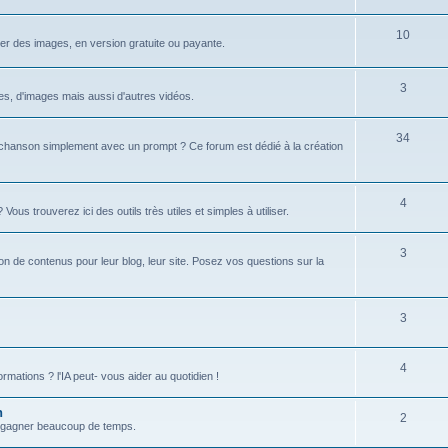
u
s
j
S
10
r des images, en version gratuite ou payante.
e
u
t
j
S
3
xtes, d'images mais aussi d'autres vidéos.
s
e
u
S
34
t
j
hanson simplement avec un prompt ? Ce forum est dédié à la création
u
s
e
j
t
S
4
s trouverez ici des outils très utiles et simples à utiliser.
e
s
u
t
S
3
j
tion de contenus pour leur blog, leur site. Posez vos questions sur la
s
u
e
j
t
S
3
e
s
u
t
S
4
j
formations ? l'IA peut- vous aider au quotidien !
s
u
e
n
S
2
j
t
 et gagner beaucoup de temps.
u
e
s