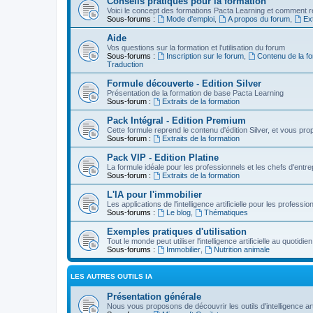
Conseils pratiques pour la formation
Voici le concept des formations Pacta Learning et comment re
Sous-forums :
Mode d'emploi
,
A propos du forum
,
Ext
Aide
Vos questions sur la formation et l'utilisation du forum
Sous-forums :
Inscription sur le forum
,
Contenu de la fo
Traduction
Formule découverte - Edition Silver
Présentation de la formation de base Pacta Learning
Sous-forum :
Extraits de la formation
Pack Intégral - Edition Premium
Cette formule reprend le contenu d'édition Silver, et vous p
Sous-forum :
Extraits de la formation
Pack VIP - Edition Platine
La formule idéale pour les professionnels et les chefs d'entre
Sous-forum :
Extraits de la formation
L'IA pour l'immobilier
Les applications de l'intelligence artificielle pour les professio
Sous-forums :
Le blog
,
Thématiques
Exemples pratiques d'utilisation
Tout le monde peut utiliser l'intelligence artificielle au quot
Sous-forums :
Immobilier
,
Nutrition animale
LES AUTRES OUTILS IA
Présentation générale
Nous vous proposons de découvrir les outils d'intelligence arti