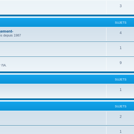
S
3
j
t
u
e
s
j
t
SUJETS
e
s
gement-
S
4
ces depuis 1987
t
u
s
S
1
j
u
e
S
9
j
t
l'IA.
u
e
s
j
t
SUJETS
e
s
S
1
t
u
s
j
SUJETS
e
S
2
t
u
s
S
1
j