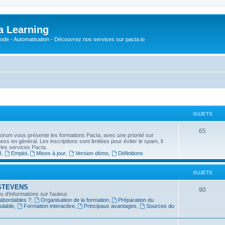
a Learning
o-Code - Automatisation - Découvrez nos services sur pacta.io
SUJETS
S
65
forum vous présente les formations Pacta, avec une priorité sur
usiness en général. Les inscriptions sont limitées pour éviter le spam, il
u
 les services Pacta.
I
,
Emploi
,
Mises à jour
,
Version démo
,
Définitions
j
e
SUJETS
t
in STEVENS
S
90
 d'informations sur l'auteur.
s
 abordables ?
,
Organisation de la formation
,
Préparation du
u
ulable
,
Formation interactive
,
Principaux avantages
,
Sources du
j