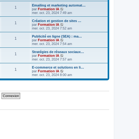
n
n
m
n
a
e
g
s
i
s
D
e
Emailing et marketing automat…
i
g
d
M
1
s
e
u
e
s
C
par
Formation IA
e
e
e
e
r
l
r
s
o
mer. oct. 23, 2024 7:49 am
r
r
e
s
m
t
n
a
n
m
n
e
e
s
i
g
s
D
e
Création et gestion de sites …
i
M
1
s
s
r
a
e
e
u
e
s
C
par
Formation IA
e
s
l
r
l
r
s
o
mer. oct. 23, 2024 7:52 am
r
e
a
e
s
m
t
g
n
a
n
m
g
d
e
e
i
g
s
D
e
Publicité en ligne (SEA) : ma…
M
e
e
1
s
s
r
a
e
e
u
e
e
s
C
par
Formation IA
r
s
l
r
l
r
s
o
mer. oct. 23, 2024 7:54 am
n
e
a
e
s
m
t
g
n
a
n
s
i
g
d
e
e
i
g
s
D
Stratégies de réseaux sociaux…
e
M
e
e
1
s
s
r
a
e
e
u
e
e
C
par
Formation IA
r
r
s
l
r
l
r
o
mer. oct. 23, 2024 7:57 am
m
n
e
a
e
s
m
t
g
n
n
s
e
i
g
d
e
e
i
s
D
E-commerce et solutions en li…
s
e
M
e
e
1
s
s
r
a
e
u
e
e
C
par
Formation IA
s
r
r
s
l
r
l
r
o
mer. oct. 23, 2024 8:00 am
a
m
n
e
a
e
s
m
t
g
n
n
s
g
e
i
g
d
e
e
i
s
e
s
e
e
e
s
s
r
a
e
u
e
s
r
r
s
l
r
l
a
m
n
a
e
s
m
t
g
s
g
e
i
g
d
e
e
e
s
e
e
e
s
r
a
e
s
r
r
s
l
a
m
n
a
e
g
s
g
e
i
g
d
e
s
e
e
e
e
s
r
r
a
m
n
s
g
e
i
e
s
e
s
r
a
m