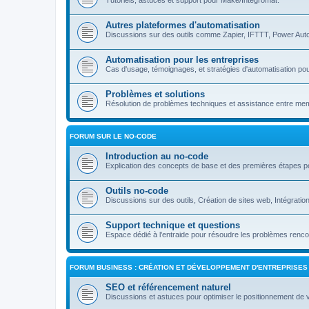
Tutoriels, astuces et support pour Make/Integromat.
Autres plateformes d'automatisation
Discussions sur des outils comme Zapier, IFTTT, Power Auto
Automatisation pour les entreprises
Cas d'usage, témoignages, et stratégies d'automatisation pou
Problèmes et solutions
Résolution de problèmes techniques et assistance entre m
FORUM SUR LE NO-CODE
Introduction au no-code
Explication des concepts de base et des premières étapes p
Outils no-code
Discussions sur des outils, Création de sites web, Intégrati
Support technique et questions
Espace dédié à l’entraide pour résoudre les problèmes rencon
FORUM BUSINESS : CRÉATION ET DÉVELOPPEMENT D'ENTREPRISES
SEO et référencement naturel
Discussions et astuces pour optimiser le positionnement de 