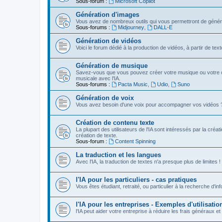
Sous-forum :
Microsoft Copilot
Génération d'images
Vous avez de nombreux outils qui vous permettront de génére
Sous-forums :
Midjourney
,
DALL-E
Génération de vidéos
Voici le forum dédié à la production de vidéos, à partir de te
Génération de musique
Savez-vous que vous pouvez créer votre musique ou votre c
musicale avec l'IA.
Sous-forums :
Pacta Music
,
Udio
,
Suno
Génération de voix
Vous avez besoin d'une voix pour accompagner vos vidéos ? Vou
Création de contenu texte
La plupart des utilisateurs de l'IA sont intéressés par la créa
création de texte.
Sous-forum :
Content Spinning
La traduction et les langues
Avec l'IA, la traduction de textes n'a presque plus de limites !
l'IA pour les particuliers - cas pratiques
Vous êtes étudiant, retraité, ou particulier à la recherche d'in
l'IA pour les entreprises - Exemples d'utilisatio
l'IA peut aider votre entreprise à réduire les frais généraux