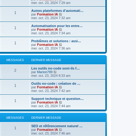
e
e
e
e
r
l
s
r
o
mer. oct. 23, 2024 7:29 am
r
e
s
m
t
s
n
n
n
e
e
a
s
i
s
D
Autres plateformes d'automati…
i
M
1
s
s
r
g
a
e
u
e
C
par
Formation IA
e
s
l
e
r
l
r
o
mer. oct. 23, 2024 7:32 am
r
e
a
e
s
m
t
g
n
n
m
g
d
e
e
i
s
D
e
Automatisation pour les entre…
M
e
e
1
s
s
r
a
e
u
e
e
s
C
par
Formation IA
r
s
l
r
l
r
s
o
mer. oct. 23, 2024 7:34 am
n
e
a
e
s
m
t
g
n
a
n
s
i
g
d
e
e
i
g
s
D
Problèmes et solutions : assi…
e
M
e
e
1
s
s
r
a
e
e
u
e
e
C
par
Formation IA
r
r
s
l
r
l
r
o
mer. oct. 23, 2024 7:36 am
m
n
e
a
e
s
m
t
g
n
n
s
e
i
g
d
e
e
i
s
s
e
e
e
s
s
r
a
e
u
e
MESSAGES
DERNIER MESSAGE
s
r
r
s
l
r
l
a
m
n
a
e
s
m
t
g
s
g
D
e
Les outils no-code sont-ils f…
i
g
d
M
e
e
2
e
e
C
s
par
Marion799
e
e
e
s
r
a
e
r
o
s
mer. oct. 23, 2024 8:33 am
r
r
s
l
e
n
n
a
m
n
a
e
g
s
i
s
g
D
e
Outils no-code : création de …
i
g
d
M
1
s
e
u
e
e
s
C
par
Formation IA
e
e
e
e
r
l
r
s
o
mer. oct. 23, 2024 7:42 am
r
r
e
s
m
t
n
a
n
m
n
e
e
s
i
g
s
D
e
Support technique et question…
i
M
1
s
s
r
a
e
e
u
e
s
C
par
Formation IA
e
s
l
r
l
r
s
o
mer. oct. 23, 2024 7:44 am
r
e
a
e
s
m
t
g
n
a
n
m
g
d
e
e
i
g
s
e
e
e
s
s
r
a
e
e
u
e
s
MESSAGES
DERNIER MESSAGE
r
s
l
r
l
s
n
a
e
s
m
t
g
a
s
D
SEO et référencement naturel …
i
g
d
M
e
e
1
g
e
C
par
Formation IA
e
e
e
s
r
a
e
e
r
o
mer. oct. 23, 2024 7:46 am
r
r
s
l
e