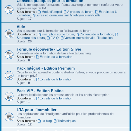
Conseils pratiques pour la formation
Voici le concept des formations Pacta Learning et comment renforcer votre
apprentissage de l'IA
Sous-forums :
Mode d'emploi
,
A propos du forum
,
Extraits de la
formation
,
Livres et formations sur l'intelligence artificielle
Sujets :
17
Aide
Vos questions sur la formation et l'utilisation du forum
Sous-forums :
Inscription sur le forum
,
Contenu de la formation
,
Structure des cours
,
F.A.Q
,
Version internationale - Traduction
Sujets :
26
Formule découverte - Edition Silver
Présentation de la formation de base Pacta Learning
Sous-forum :
Extraits de la formation
Sujets :
6
Pack Intégral - Edition Premium
Cette formule reprend le contenu d'édition Silver, et vous propose un accès à
un forum privé
Sous-forum :
Extraits de la formation
Sujets :
9
Pack VIP - Edition Platine
La formule idéale pour les professionnels et les chefs d'entreprise.
Sous-forum :
Extraits de la formation
Sujets :
1
L'IA pour l'immobilier
Les applications de l'intelligence artificielle pour les professionnels de
l'immobilier.
Sous-forums :
Le blog
,
Thématiques
Sujets :
12