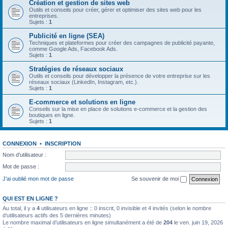
Création et gestion de sites web
Outils et conseils pour créer, gérer et optimiser des sites web pour les
entreprises.
Sujets :
1
Publicité en ligne (SEA)
Techniques et plateformes pour créer des campagnes de publicité payante,
comme Google Ads, Facebook Ads.
Sujets :
1
Stratégies de réseaux sociaux
Outils et conseils pour développer la présence de votre entreprise sur les
réseaux sociaux (LinkedIn, Instagram, etc.).
Sujets :
1
E-commerce et solutions en ligne
Conseils sur la mise en place de solutions e-commerce et la gestion des
boutiques en ligne.
Sujets :
1
CONNEXION
•
INSCRIPTION
Nom d’utilisateur :
Mot de passe :
J’ai oublié mon mot de passe
Se souvenir de moi
QUI EST EN LIGNE ?
Au total, il y a
4
utilisateurs en ligne :: 0 inscrit, 0 invisible et 4 invités (selon le nombre
d’utilisateurs actifs des 5 dernières minutes)
Le nombre maximal d’utilisateurs en ligne simultanément a été de
204
le ven. juin 19, 2026