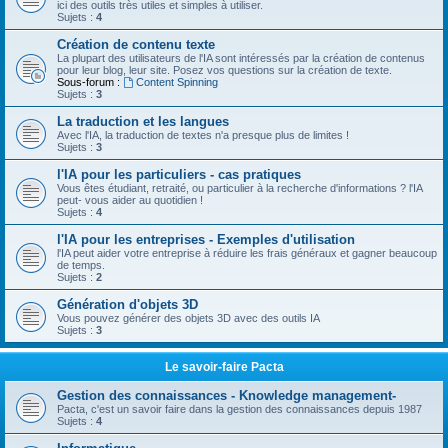
ici des outils très utiles et simples à utiliser.
Sujets :
4
Création de contenu texte
La plupart des utilisateurs de l'IA sont intéressés par la création de contenus
pour leur blog, leur site. Posez vos questions sur la création de texte.
Sous-forum :
Content Spinning
Sujets :
3
La traduction et les langues
Avec l'IA, la traduction de textes n'a presque plus de limites !
Sujets :
3
l'IA pour les particuliers - cas pratiques
Vous êtes étudiant, retraité, ou particulier à la recherche d'informations ? l'IA
peut- vous aider au quotidien !
Sujets :
4
l'IA pour les entreprises - Exemples d'utilisation
l'IA peut aider votre entreprise à réduire les frais généraux et gagner beaucoup
de temps.
Sujets :
2
Génération d'objets 3D
Vous pouvez générer des objets 3D avec des outils IA
Sujets :
3
Le savoir-faire Pacta
Gestion des connaissances - Knowledge management-
Pacta, c'est un savoir faire dans la gestion des connaissances depuis 1987
Sujets :
4