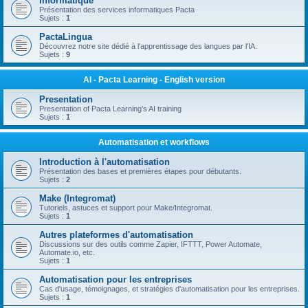
Informatique
Présentation des services informatiques Pacta
Sujets :
1
PactaLingua
Découvrez notre site dédié à l'apprentissage des langues par l'IA.
Sujets :
9
AI - Pacta Learning - English version
Presentation
Presentation of Pacta Learning’s AI training
Sujets :
1
Automatisation et workflows
Introduction à l'automatisation
Présentation des bases et premières étapes pour débutants.
Sujets :
2
Make (Integromat)
Tutoriels, astuces et support pour Make/Integromat.
Sujets :
1
Autres plateformes d'automatisation
Discussions sur des outils comme Zapier, IFTTT, Power Automate,
Automate.io, etc.
Sujets :
1
Automatisation pour les entreprises
Cas d'usage, témoignages, et stratégies d'automatisation pour les entreprises.
Sujets :
1