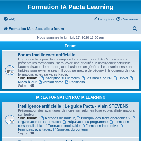
Formation IA Pacta Learning
FAQ
Inscription
Connexion
R
Formation IA
Accueil du forum
e
Nous sommes le lun. juil. 27, 2026 11:30 am
c
Forum
h
Forum intelligence artificielle
e
Les généralités pour bien comprendre le concept de l'IA. Ce forum vous
présente les formations Pacta, avec une priorité sur l'intelligence artificielle,
r
l'automatisation, le no-code, et le business en général. Les inscriptions sont
limitées pour éviter le spam, il vous permettra de découvrir le contenu de nos
c
formations et les services Pacta.
Sous-forums :
Inscription sur le forum
,
Les bases de l'AI
,
Emploi
,
h
Mises à jour
,
Version démo
,
Définitions
Sujets :
65
e
r
IA : LA FORMATION PACTA LEARNING
Intelligence artificielle : Le guide Pacta - Alain STEVENS
Présentation des avantages de notre formation en ligne et plus d'informations
sur l'auteur.
Sous-forums :
A propos de l'auteur
,
Pourquoi ces tarifs abordables ?
,
Organisation de la formation
,
Préparation du programme
,
Formation
personnalisable
,
Formation modulable
,
Formation interactive
,
Principaux avantages
,
Sources du contenu
Sujets :
90