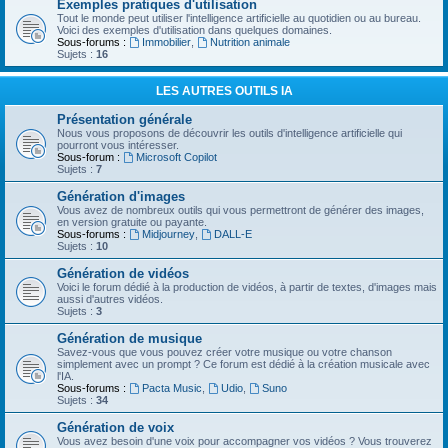
Exemples pratiques d'utilisation
Tout le monde peut utiliser l'intelligence artificielle au quotidien ou au bureau.
Voici des exemples d'utilisation dans quelques domaines.
Sous-forums :
Immobilier
,
Nutrition animale
Sujets :
16
LES AUTRES OUTILS IA
Présentation générale
Nous vous proposons de découvrir les outils d'intelligence artificielle qui
pourront vous intéresser.
Sous-forum :
Microsoft Copilot
Sujets :
7
Génération d'images
Vous avez de nombreux outils qui vous permettront de générer des images,
en version gratuite ou payante.
Sous-forums :
Midjourney
,
DALL-E
Sujets :
10
Génération de vidéos
Voici le forum dédié à la production de vidéos, à partir de textes, d'images mais
aussi d'autres vidéos.
Sujets :
3
Génération de musique
Savez-vous que vous pouvez créer votre musique ou votre chanson
simplement avec un prompt ? Ce forum est dédié à la création musicale avec
l'IA.
Sous-forums :
Pacta Music
,
Udio
,
Suno
Sujets :
34
Génération de voix
Vous avez besoin d'une voix pour accompagner vos vidéos ? Vous trouverez