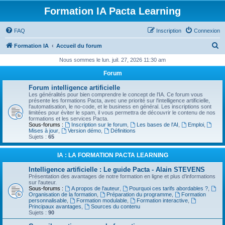
Formation IA Pacta Learning
FAQ
Inscription
Connexion
R
Formation IA
Accueil du forum
e
Nous sommes le lun. juil. 27, 2026 11:30 am
c
Forum
h
Forum intelligence artificielle
e
Les généralités pour bien comprendre le concept de l'IA. Ce forum vous
présente les formations Pacta, avec une priorité sur l'intelligence artificielle,
r
l'automatisation, le no-code, et le business en général. Les inscriptions sont
limitées pour éviter le spam, il vous permettra de découvrir le contenu de nos
c
formations et les services Pacta.
Sous-forums :
Inscription sur le forum
,
Les bases de l'AI
,
Emploi
,
h
Mises à jour
,
Version démo
,
Définitions
Sujets :
65
e
r
IA : LA FORMATION PACTA LEARNING
Intelligence artificielle : Le guide Pacta - Alain STEVENS
Présentation des avantages de notre formation en ligne et plus d'informations
sur l'auteur.
Sous-forums :
A propos de l'auteur
,
Pourquoi ces tarifs abordables ?
,
Organisation de la formation
,
Préparation du programme
,
Formation
personnalisable
,
Formation modulable
,
Formation interactive
,
Principaux avantages
,
Sources du contenu
Sujets :
90