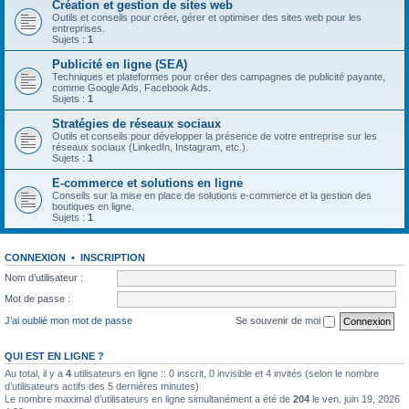
Création et gestion de sites web
Outils et conseils pour créer, gérer et optimiser des sites web pour les
entreprises.
Sujets :
1
Publicité en ligne (SEA)
Techniques et plateformes pour créer des campagnes de publicité payante,
comme Google Ads, Facebook Ads.
Sujets :
1
Stratégies de réseaux sociaux
Outils et conseils pour développer la présence de votre entreprise sur les
réseaux sociaux (LinkedIn, Instagram, etc.).
Sujets :
1
E-commerce et solutions en ligne
Conseils sur la mise en place de solutions e-commerce et la gestion des
boutiques en ligne.
Sujets :
1
CONNEXION
•
INSCRIPTION
Nom d’utilisateur :
Mot de passe :
J’ai oublié mon mot de passe
Se souvenir de moi
QUI EST EN LIGNE ?
Au total, il y a
4
utilisateurs en ligne :: 0 inscrit, 0 invisible et 4 invités (selon le nombre
d’utilisateurs actifs des 5 dernières minutes)
Le nombre maximal d’utilisateurs en ligne simultanément a été de
204
le ven. juin 19, 2026