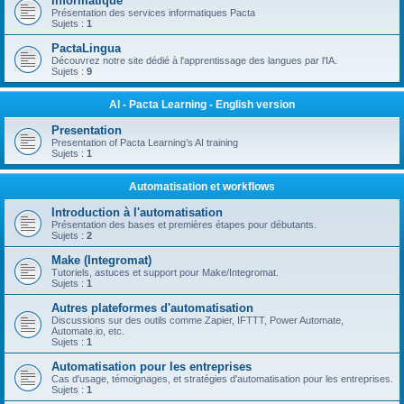
Informatique
Présentation des services informatiques Pacta
Sujets :
1
PactaLingua
Découvrez notre site dédié à l'apprentissage des langues par l'IA.
Sujets :
9
AI - Pacta Learning - English version
Presentation
Presentation of Pacta Learning’s AI training
Sujets :
1
Automatisation et workflows
Introduction à l'automatisation
Présentation des bases et premières étapes pour débutants.
Sujets :
2
Make (Integromat)
Tutoriels, astuces et support pour Make/Integromat.
Sujets :
1
Autres plateformes d'automatisation
Discussions sur des outils comme Zapier, IFTTT, Power Automate,
Automate.io, etc.
Sujets :
1
Automatisation pour les entreprises
Cas d'usage, témoignages, et stratégies d'automatisation pour les entreprises.
Sujets :
1