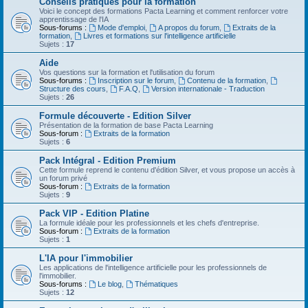
Conseils pratiques pour la formation
Voici le concept des formations Pacta Learning et comment renforcer votre
apprentissage de l'IA
Sous-forums :
Mode d'emploi
,
A propos du forum
,
Extraits de la
formation
,
Livres et formations sur l'intelligence artificielle
Sujets :
17
Aide
Vos questions sur la formation et l'utilisation du forum
Sous-forums :
Inscription sur le forum
,
Contenu de la formation
,
Structure des cours
,
F.A.Q
,
Version internationale - Traduction
Sujets :
26
Formule découverte - Edition Silver
Présentation de la formation de base Pacta Learning
Sous-forum :
Extraits de la formation
Sujets :
6
Pack Intégral - Edition Premium
Cette formule reprend le contenu d'édition Silver, et vous propose un accès à
un forum privé
Sous-forum :
Extraits de la formation
Sujets :
9
Pack VIP - Edition Platine
La formule idéale pour les professionnels et les chefs d'entreprise.
Sous-forum :
Extraits de la formation
Sujets :
1
L'IA pour l'immobilier
Les applications de l'intelligence artificielle pour les professionnels de
l'immobilier.
Sous-forums :
Le blog
,
Thématiques
Sujets :
12