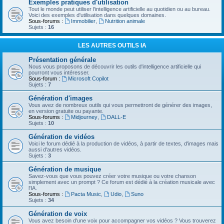
Exemples pratiques d'utilisation
Tout le monde peut utiliser l'intelligence artificielle au quotidien ou au bureau.
Voici des exemples d'utilisation dans quelques domaines.
Sous-forums :
Immobilier
,
Nutrition animale
Sujets :
16
LES AUTRES OUTILS IA
Présentation générale
Nous vous proposons de découvrir les outils d'intelligence artificielle qui
pourront vous intéresser.
Sous-forum :
Microsoft Copilot
Sujets :
7
Génération d'images
Vous avez de nombreux outils qui vous permettront de générer des images,
en version gratuite ou payante.
Sous-forums :
Midjourney
,
DALL-E
Sujets :
10
Génération de vidéos
Voici le forum dédié à la production de vidéos, à partir de textes, d'images mais
aussi d'autres vidéos.
Sujets :
3
Génération de musique
Savez-vous que vous pouvez créer votre musique ou votre chanson
simplement avec un prompt ? Ce forum est dédié à la création musicale avec
l'IA.
Sous-forums :
Pacta Music
,
Udio
,
Suno
Sujets :
34
Génération de voix
Vous avez besoin d'une voix pour accompagner vos vidéos ? Vous trouverez