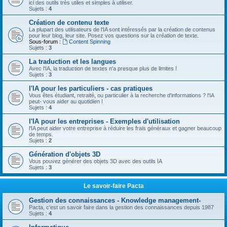
ici des outils très utiles et simples à utiliser.
Sujets :
4
Création de contenu texte
La plupart des utilisateurs de l'IA sont intéressés par la création de contenus
pour leur blog, leur site. Posez vos questions sur la création de texte.
Sous-forum :
Content Spinning
Sujets :
3
La traduction et les langues
Avec l'IA, la traduction de textes n'a presque plus de limites !
Sujets :
3
l'IA pour les particuliers - cas pratiques
Vous êtes étudiant, retraité, ou particulier à la recherche d'informations ? l'IA
peut- vous aider au quotidien !
Sujets :
4
l'IA pour les entreprises - Exemples d'utilisation
l'IA peut aider votre entreprise à réduire les frais généraux et gagner beaucoup
de temps.
Sujets :
2
Génération d'objets 3D
Vous pouvez générer des objets 3D avec des outils IA
Sujets :
3
Le savoir-faire Pacta
Gestion des connaissances - Knowledge management-
Pacta, c'est un savoir faire dans la gestion des connaissances depuis 1987
Sujets :
4