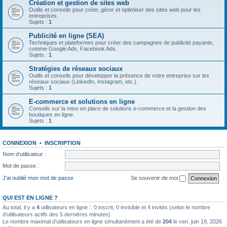
Création et gestion de sites web
Outils et conseils pour créer, gérer et optimiser des sites web pour les
entreprises.
Sujets :
1
Publicité en ligne (SEA)
Techniques et plateformes pour créer des campagnes de publicité payante,
comme Google Ads, Facebook Ads.
Sujets :
1
Stratégies de réseaux sociaux
Outils et conseils pour développer la présence de votre entreprise sur les
réseaux sociaux (LinkedIn, Instagram, etc.).
Sujets :
1
E-commerce et solutions en ligne
Conseils sur la mise en place de solutions e-commerce et la gestion des
boutiques en ligne.
Sujets :
1
CONNEXION
•
INSCRIPTION
Nom d’utilisateur :
Mot de passe :
J’ai oublié mon mot de passe
Se souvenir de moi
QUI EST EN LIGNE ?
Au total, il y a
4
utilisateurs en ligne :: 0 inscrit, 0 invisible et 4 invités (selon le nombre
d’utilisateurs actifs des 5 dernières minutes)
Le nombre maximal d’utilisateurs en ligne simultanément a été de
204
le ven. juin 19, 2026