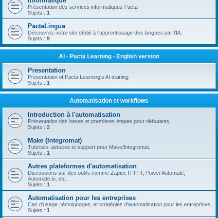
Informatique
Présentation des services informatiques Pacta
Sujets :
1
PactaLingua
Découvrez notre site dédié à l'apprentissage des langues par l'IA.
Sujets :
9
AI - Pacta Learning - English version
Presentation
Presentation of Pacta Learning’s AI training
Sujets :
1
Automatisation et workflows
Introduction à l'automatisation
Présentation des bases et premières étapes pour débutants.
Sujets :
2
Make (Integromat)
Tutoriels, astuces et support pour Make/Integromat.
Sujets :
1
Autres plateformes d'automatisation
Discussions sur des outils comme Zapier, IFTTT, Power Automate,
Automate.io, etc.
Sujets :
1
Automatisation pour les entreprises
Cas d'usage, témoignages, et stratégies d'automatisation pour les entreprises.
Sujets :
1