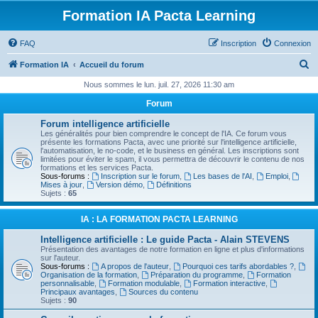
Formation IA Pacta Learning
FAQ
Inscription
Connexion
R
Formation IA
Accueil du forum
e
Nous sommes le lun. juil. 27, 2026 11:30 am
c
Forum
h
Forum intelligence artificielle
e
Les généralités pour bien comprendre le concept de l'IA. Ce forum vous
présente les formations Pacta, avec une priorité sur l'intelligence artificielle,
r
l'automatisation, le no-code, et le business en général. Les inscriptions sont
limitées pour éviter le spam, il vous permettra de découvrir le contenu de nos
c
formations et les services Pacta.
Sous-forums :
Inscription sur le forum
,
Les bases de l'AI
,
Emploi
,
h
Mises à jour
,
Version démo
,
Définitions
Sujets :
65
e
r
IA : LA FORMATION PACTA LEARNING
Intelligence artificielle : Le guide Pacta - Alain STEVENS
Présentation des avantages de notre formation en ligne et plus d'informations
sur l'auteur.
Sous-forums :
A propos de l'auteur
,
Pourquoi ces tarifs abordables ?
,
Organisation de la formation
,
Préparation du programme
,
Formation
personnalisable
,
Formation modulable
,
Formation interactive
,
Principaux avantages
,
Sources du contenu
Sujets :
90