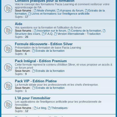
Conseils pratiques pour la formation
Voici le concept des formations Pacta Learning et comment renforcer votre
apprentissage de l'IA
Sous-forums :
Mode d'emploi
,
A propos du forum
,
Extraits de la
formation
,
Livres et formations sur l'intelligence artificielle
Sujets :
17
Aide
Vos questions sur la formation et l'utilisation du forum
Sous-forums :
Inscription sur le forum
,
Contenu de la formation
,
Structure des cours
,
F.A.Q
,
Version internationale - Traduction
Sujets :
26
Formule découverte - Edition Silver
Présentation de la formation de base Pacta Learning
Sous-forum :
Extraits de la formation
Sujets :
6
Pack Intégral - Edition Premium
Cette formule reprend le contenu d'édition Silver, et vous propose un accès à
un forum privé
Sous-forum :
Extraits de la formation
Sujets :
9
Pack VIP - Edition Platine
La formule idéale pour les professionnels et les chefs d'entreprise.
Sous-forum :
Extraits de la formation
Sujets :
1
L'IA pour l'immobilier
Les applications de l'intelligence artificielle pour les professionnels de
l'immobilier.
Sous-forums :
Le blog
,
Thématiques
Sujets :
12