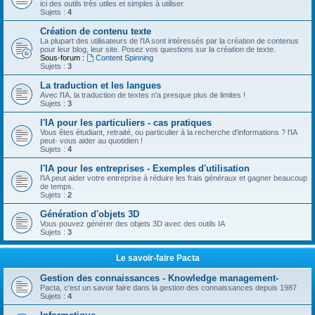
ici des outils très utiles et simples à utiliser.
Sujets :
4
Création de contenu texte
La plupart des utilisateurs de l'IA sont intéressés par la création de contenus
pour leur blog, leur site. Posez vos questions sur la création de texte.
Sous-forum :
Content Spinning
Sujets :
3
La traduction et les langues
Avec l'IA, la traduction de textes n'a presque plus de limites !
Sujets :
3
l'IA pour les particuliers - cas pratiques
Vous êtes étudiant, retraité, ou particulier à la recherche d'informations ? l'IA
peut- vous aider au quotidien !
Sujets :
4
l'IA pour les entreprises - Exemples d'utilisation
l'IA peut aider votre entreprise à réduire les frais généraux et gagner beaucoup
de temps.
Sujets :
2
Génération d'objets 3D
Vous pouvez générer des objets 3D avec des outils IA
Sujets :
3
Le savoir-faire Pacta
Gestion des connaissances - Knowledge management-
Pacta, c'est un savoir faire dans la gestion des connaissances depuis 1987
Sujets :
4