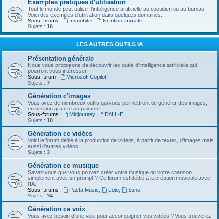
Exemples pratiques d'utilisation
Tout le monde peut utiliser l'intelligence artificielle au quotidien ou au bureau.
Voici des exemples d'utilisation dans quelques domaines.
Sous-forums :
Immobilier
,
Nutrition animale
Sujets :
16
LES AUTRES OUTILS IA
Présentation générale
Nous vous proposons de découvrir les outils d'intelligence artificielle qui
pourront vous intéresser.
Sous-forum :
Microsoft Copilot
Sujets :
7
Génération d'images
Vous avez de nombreux outils qui vous permettront de générer des images,
en version gratuite ou payante.
Sous-forums :
Midjourney
,
DALL-E
Sujets :
10
Génération de vidéos
Voici le forum dédié à la production de vidéos, à partir de textes, d'images mais
aussi d'autres vidéos.
Sujets :
3
Génération de musique
Savez-vous que vous pouvez créer votre musique ou votre chanson
simplement avec un prompt ? Ce forum est dédié à la création musicale avec
l'IA.
Sous-forums :
Pacta Music
,
Udio
,
Suno
Sujets :
34
Génération de voix
Vous avez besoin d'une voix pour accompagner vos vidéos ? Vous trouverez