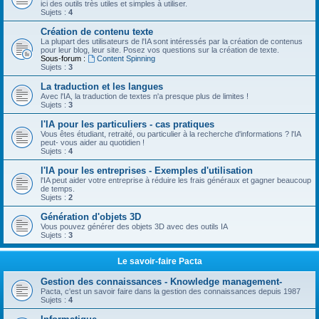
ici des outils très utiles et simples à utiliser.
Sujets :
4
Création de contenu texte
La plupart des utilisateurs de l'IA sont intéressés par la création de contenus
pour leur blog, leur site. Posez vos questions sur la création de texte.
Sous-forum :
Content Spinning
Sujets :
3
La traduction et les langues
Avec l'IA, la traduction de textes n'a presque plus de limites !
Sujets :
3
l'IA pour les particuliers - cas pratiques
Vous êtes étudiant, retraité, ou particulier à la recherche d'informations ? l'IA
peut- vous aider au quotidien !
Sujets :
4
l'IA pour les entreprises - Exemples d'utilisation
l'IA peut aider votre entreprise à réduire les frais généraux et gagner beaucoup
de temps.
Sujets :
2
Génération d'objets 3D
Vous pouvez générer des objets 3D avec des outils IA
Sujets :
3
Le savoir-faire Pacta
Gestion des connaissances - Knowledge management-
Pacta, c'est un savoir faire dans la gestion des connaissances depuis 1987
Sujets :
4