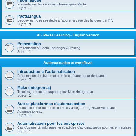
Informatique
Présentation des services informatiques Pacta
Sujets :
1
PactaLingua
Découvrez notre site dédié à l'apprentissage des langues par l'IA.
Sujets :
9
AI - Pacta Learning - English version
Presentation
Presentation of Pacta Learning’s AI training
Sujets :
1
Automatisation et workflows
Introduction à l'automatisation
Présentation des bases et premières étapes pour débutants.
Sujets :
2
Make (Integromat)
Tutoriels, astuces et support pour Make/Integromat.
Sujets :
1
Autres plateformes d'automatisation
Discussions sur des outils comme Zapier, IFTTT, Power Automate,
Automate.io, etc.
Sujets :
1
Automatisation pour les entreprises
Cas d'usage, témoignages, et stratégies d'automatisation pour les entreprises.
Sujets :
1