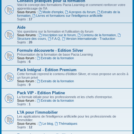
Conseils pratiques pour la formation
Voici le concept des formations Pacta Learning et comment renforcer votre
apprentissage de l'IA
Sous-forums :
Mode d'emploi
,
A propos du forum
,
Extraits de la
formation
,
Livres et formations sur l'intelligence artificielle
Sujets :
17
Aide
Vos questions sur la formation et l'utilisation du forum
Sous-forums :
Inscription sur le forum
,
Contenu de la formation
,
Structure des cours
,
F.A.Q
,
Version internationale - Traduction
Sujets :
26
Formule découverte - Edition Silver
Présentation de la formation de base Pacta Learning
Sous-forum :
Extraits de la formation
Sujets :
6
Pack Intégral - Edition Premium
Cette formule reprend le contenu d'édition Silver, et vous propose un accès à
un forum privé
Sous-forum :
Extraits de la formation
Sujets :
9
Pack VIP - Edition Platine
La formule idéale pour les professionnels et les chefs d'entreprise.
Sous-forum :
Extraits de la formation
Sujets :
1
L'IA pour l'immobilier
Les applications de l'intelligence artificielle pour les professionnels de
l'immobilier.
Sous-forums :
Le blog
,
Thématiques
Sujets :
12