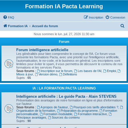
Formation IA Pacta Learning
FAQ
Inscription
Connexion
R
Formation IA
Accueil du forum
e
Nous sommes le lun. juil. 27, 2026 11:30 am
c
Forum
h
Forum intelligence artificielle
e
Les généralités pour bien comprendre le concept de l'IA. Ce forum vous
présente les formations Pacta, avec une priorité sur l'intelligence artificielle,
r
l'automatisation, le no-code, et le business en général. Les inscriptions sont
limitées pour éviter le spam, il vous permettra de découvrir le contenu de nos
c
formations et les services Pacta.
Sous-forums :
Inscription sur le forum
,
Les bases de l'AI
,
Emploi
,
h
Mises à jour
,
Version démo
,
Définitions
Sujets :
65
e
r
IA : LA FORMATION PACTA LEARNING
Intelligence artificielle : Le guide Pacta - Alain STEVENS
Présentation des avantages de notre formation en ligne et plus d'informations
sur l'auteur.
Sous-forums :
A propos de l'auteur
,
Pourquoi ces tarifs abordables ?
,
Organisation de la formation
,
Préparation du programme
,
Formation
personnalisable
,
Formation modulable
,
Formation interactive
,
Principaux avantages
,
Sources du contenu
Sujets :
90