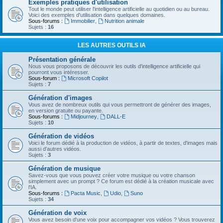
Exemples pratiques d'utilisation
Tout le monde peut utiliser l'intelligence artificielle au quotidien ou au bureau.
Voici des exemples d'utilisation dans quelques domaines.
Sous-forums :
Immobilier
,
Nutrition animale
Sujets :
16
LES AUTRES OUTILS IA
Présentation générale
Nous vous proposons de découvrir les outils d'intelligence artificielle qui
pourront vous intéresser.
Sous-forum :
Microsoft Copilot
Sujets :
7
Génération d'images
Vous avez de nombreux outils qui vous permettront de générer des images,
en version gratuite ou payante.
Sous-forums :
Midjourney
,
DALL-E
Sujets :
10
Génération de vidéos
Voici le forum dédié à la production de vidéos, à partir de textes, d'images mais
aussi d'autres vidéos.
Sujets :
3
Génération de musique
Savez-vous que vous pouvez créer votre musique ou votre chanson
simplement avec un prompt ? Ce forum est dédié à la création musicale avec
l'IA.
Sous-forums :
Pacta Music
,
Udio
,
Suno
Sujets :
34
Génération de voix
Vous avez besoin d'une voix pour accompagner vos vidéos ? Vous trouverez