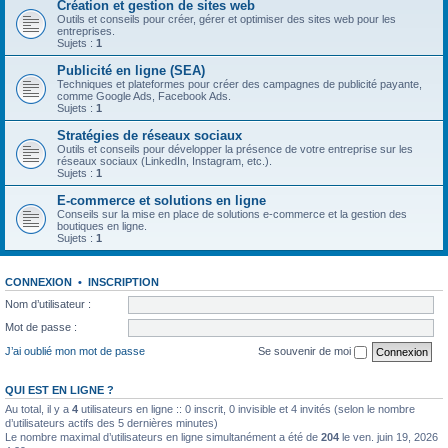
Création et gestion de sites web
Outils et conseils pour créer, gérer et optimiser des sites web pour les
entreprises.
Sujets :
1
Publicité en ligne (SEA)
Techniques et plateformes pour créer des campagnes de publicité payante,
comme Google Ads, Facebook Ads.
Sujets :
1
Stratégies de réseaux sociaux
Outils et conseils pour développer la présence de votre entreprise sur les
réseaux sociaux (LinkedIn, Instagram, etc.).
Sujets :
1
E-commerce et solutions en ligne
Conseils sur la mise en place de solutions e-commerce et la gestion des
boutiques en ligne.
Sujets :
1
CONNEXION
•
INSCRIPTION
Nom d’utilisateur :
Mot de passe :
J’ai oublié mon mot de passe
Se souvenir de moi
QUI EST EN LIGNE ?
Au total, il y a
4
utilisateurs en ligne :: 0 inscrit, 0 invisible et 4 invités (selon le nombre
d’utilisateurs actifs des 5 dernières minutes)
Le nombre maximal d’utilisateurs en ligne simultanément a été de
204
le ven. juin 19, 2026