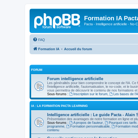
Formation IA Pact
Pacta - Intelligence artificielle - N
FAQ
Formation IA
Accueil du forum
FORUM
Forum intelligence artificielle
Les généralités pour bien comprendre le concept de l'IA. Ce 
l'intelligence artificielle, l'automatisation, le no-code, et le b
vous permettra de découvrir le contenu de nos formations et
Sous-forums :
Inscription sur le forum
,
Les bases de l'A
IA : LA FORMATION PACTA LEARNING
Intelligence artificielle : Le guide Pacta - Ala
Présentation des avantages de notre formation en ligne et plus
Sous-forums :
A propos de l'auteur
,
Pourquoi ces tarifs
programme
,
Formation personnalisable
,
Formation mod
contenu