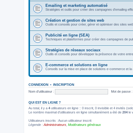
Emailing et marketing automatisé
Stratégies et outils pour créer des campagnes d'emailing eff
Création et gestion de sites web
Outils et conseils pour créer, gérer et optimiser des sites we
Publicité en ligne (SEA)
Techniques et plateformes pour créer des campagnes de pu
Stratégies de réseaux sociaux
Outils et conseils pour développer la présence de votre entre
E-commerce et solutions en ligne
Conseils sur la mise en place de solutions e-commerce et la 
CONNEXION
•
INSCRIPTION
Nom d’utilisateur :
Mot de passe :
QUI EST EN LIGNE ?
Au total, il y a
4
utilisateurs en ligne :: 0 inscrit, 0 invisible et 4 invités (
Le nombre maximal d’utilisateurs en ligne simultanément a été de
204
le 
Utilisateurs inscrits : Aucun utilisateur inscrit
Légende :
Administrateurs
,
Modérateurs généraux