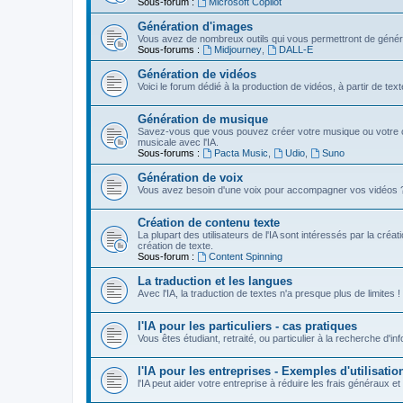
Sous-forum :
Microsoft Copilot
Génération d'images
Vous avez de nombreux outils qui vous permettront de génére
Sous-forums :
Midjourney
,
DALL-E
Génération de vidéos
Voici le forum dédié à la production de vidéos, à partir de te
Génération de musique
Savez-vous que vous pouvez créer votre musique ou votre c
musicale avec l'IA.
Sous-forums :
Pacta Music
,
Udio
,
Suno
Génération de voix
Vous avez besoin d'une voix pour accompagner vos vidéos ? Vou
Création de contenu texte
La plupart des utilisateurs de l'IA sont intéressés par la créa
création de texte.
Sous-forum :
Content Spinning
La traduction et les langues
Avec l'IA, la traduction de textes n'a presque plus de limites !
l'IA pour les particuliers - cas pratiques
Vous êtes étudiant, retraité, ou particulier à la recherche d'in
l'IA pour les entreprises - Exemples d'utilisatio
l'IA peut aider votre entreprise à réduire les frais généraux