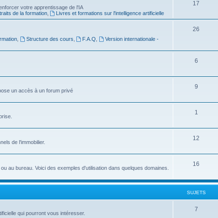
S
17
e
nforcer votre apprentissage de l'IA
raits de la formation
,
Livres et formations sur l'intelligence artificielle
u
t
j
s
S
26
rmation
,
Structure des cours
,
F.A.Q
,
Version internationale -
e
u
t
j
S
6
s
e
u
t
j
S
9
ropose un accès à un forum privé
s
e
u
t
j
S
1
prise.
s
e
u
t
j
S
12
nnels de l'immobilier.
s
e
u
t
j
S
16
idien ou au bureau. Voici des exemples d'utilisation dans quelques domaines.
s
e
u
t
j
SUJETS
s
e
S
7
ficielle qui pourront vous intéresser.
t