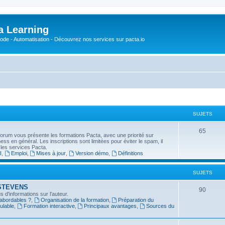
a Learning
o-Code - Automatisation - Découvrez nos services sur pacta.io
SUJETS
S
65
forum vous présente les formations Pacta, avec une priorité sur
usiness en général. Les inscriptions sont limitées pour éviter le spam, il
u
 les services Pacta.
I
,
Emploi
,
Mises à jour
,
Version démo
,
Définitions
j
e
SUJETS
t
in STEVENS
S
90
 d'informations sur l'auteur.
s
 abordables ?
,
Organisation de la formation
,
Préparation du
u
ulable
,
Formation interactive
,
Principaux avantages
,
Sources du
j