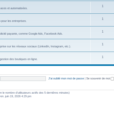
s
S
1
j
icaces et automatisées.
u
e
S
1
j
t
b pour les entreprises.
u
e
s
S
1
j
t
blicité payante, comme Google Ads, Facebook Ads.
u
e
s
S
1
j
t
prise sur les réseaux sociaux (LinkedIn, Instagram, etc.).
u
e
s
S
1
j
t
gestion des boutiques en ligne.
u
e
s
j
t
e
s
J’ai oublié mon mot de passe
|
Se souvenir de moi
t
s
selon le nombre d’utilisateurs actifs des 5 dernières minutes)
ven. juin 19, 2026 4:29 pm