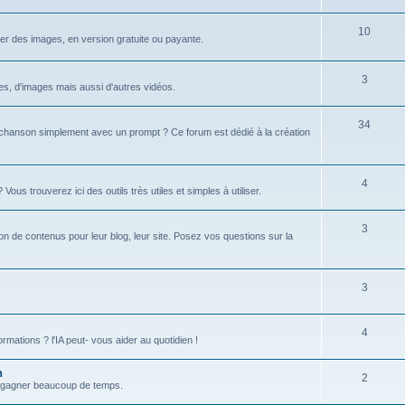
u
s
j
S
10
r des images, en version gratuite ou payante.
e
u
t
j
S
3
xtes, d'images mais aussi d'autres vidéos.
s
e
u
S
34
t
j
hanson simplement avec un prompt ? Ce forum est dédié à la création
u
s
e
j
t
S
4
s trouverez ici des outils très utiles et simples à utiliser.
e
s
u
t
S
3
j
tion de contenus pour leur blog, leur site. Posez vos questions sur la
s
u
e
j
t
S
3
e
s
u
t
S
4
j
formations ? l'IA peut- vous aider au quotidien !
s
u
e
n
S
2
j
t
 et gagner beaucoup de temps.
u
e
s