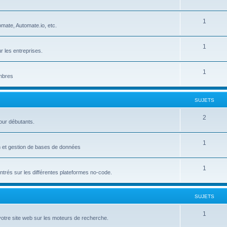
u
e
S
1
j
t
mate, Automate.io, etc.
u
e
s
S
1
j
t
r les entreprises.
u
e
s
S
1
j
t
embres
u
e
s
j
t
SUJETS
e
s
S
2
our débutants.
t
u
s
S
1
j
on et gestion de bases de données
u
e
S
1
j
t
trés sur les différentes plateformes no-code.
u
e
s
j
t
SUJETS
e
s
S
1
votre site web sur les moteurs de recherche.
t
u