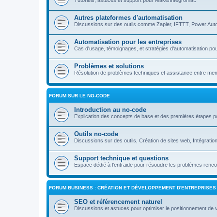
Tutoriels, astuces et support pour Make/Integromat.
Autres plateformes d'automatisation
Discussions sur des outils comme Zapier, IFTTT, Power Auto
Automatisation pour les entreprises
Cas d'usage, témoignages, et stratégies d'automatisation pou
Problèmes et solutions
Résolution de problèmes techniques et assistance entre m
FORUM SUR LE NO-CODE
Introduction au no-code
Explication des concepts de base et des premières étapes p
Outils no-code
Discussions sur des outils, Création de sites web, Intégrati
Support technique et questions
Espace dédié à l’entraide pour résoudre les problèmes rencon
FORUM BUSINESS : CRÉATION ET DÉVELOPPEMENT D'ENTREPRISES
SEO et référencement naturel
Discussions et astuces pour optimiser le positionnement de 