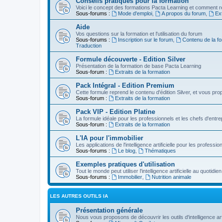
Conseils pratiques pour la formation
Voici le concept des formations Pacta Learning et comment re
Sous-forums :
Mode d'emploi
,
A propos du forum
,
Ext
Aide
Vos questions sur la formation et l'utilisation du forum
Sous-forums :
Inscription sur le forum
,
Contenu de la fo
Traduction
Formule découverte - Edition Silver
Présentation de la formation de base Pacta Learning
Sous-forum :
Extraits de la formation
Pack Intégral - Edition Premium
Cette formule reprend le contenu d'édition Silver, et vous p
Sous-forum :
Extraits de la formation
Pack VIP - Edition Platine
La formule idéale pour les professionnels et les chefs d'entre
Sous-forum :
Extraits de la formation
L'IA pour l'immobilier
Les applications de l'intelligence artificielle pour les professio
Sous-forums :
Le blog
,
Thématiques
Exemples pratiques d'utilisation
Tout le monde peut utiliser l'intelligence artificielle au quot
Sous-forums :
Immobilier
,
Nutrition animale
LES AUTRES OUTILS IA
Présentation générale
Nous vous proposons de découvrir les outils d'intelligence arti