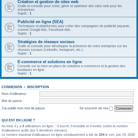
Création et gestion de sites web
Outils et conseils pour créer, gérer et optimiser des sites web pour les
entreprises.
Sujets :
1
Publicité en ligne (SEA)
Techniques et plateformes pour créer des campagnes de publicité payante,
comme Google Ads, Facebook Ads.
Sujets :
1
Stratégies de réseaux sociaux
Outils et conseils pour développer la présence de votre entreprise sur les
réseaux sociaux (LinkedIn, Instagram, etc.).
Sujets :
1
E-commerce et solutions en ligne
Conseils sur la mise en place de solutions e-commerce et la gestion des
boutiques en ligne.
Sujets :
1
CONNEXION
•
INSCRIPTION
Nom d’utilisateur :
Mot de passe :
J’ai oublié mon mot de passe
Se souvenir de moi
QUI EST EN LIGNE ?
Au total, il y a
4
utilisateurs en ligne :: 0 inscrit, 0 invisible et 4 invités (selon le nombre
d’utilisateurs actifs des 5 dernières minutes)
Le nombre maximal d’utilisateurs en ligne simultanément a été de
204
le ven. juin 19, 2026