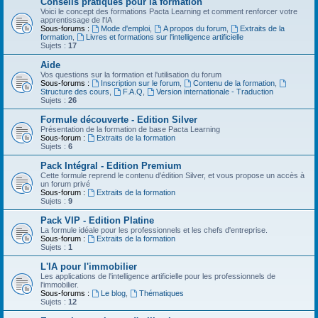
Conseils pratiques pour la formation
Voici le concept des formations Pacta Learning et comment renforcer votre
apprentissage de l'IA
Sous-forums :
Mode d'emploi
,
A propos du forum
,
Extraits de la
formation
,
Livres et formations sur l'intelligence artificielle
Sujets :
17
Aide
Vos questions sur la formation et l'utilisation du forum
Sous-forums :
Inscription sur le forum
,
Contenu de la formation
,
Structure des cours
,
F.A.Q
,
Version internationale - Traduction
Sujets :
26
Formule découverte - Edition Silver
Présentation de la formation de base Pacta Learning
Sous-forum :
Extraits de la formation
Sujets :
6
Pack Intégral - Edition Premium
Cette formule reprend le contenu d'édition Silver, et vous propose un accès à
un forum privé
Sous-forum :
Extraits de la formation
Sujets :
9
Pack VIP - Edition Platine
La formule idéale pour les professionnels et les chefs d'entreprise.
Sous-forum :
Extraits de la formation
Sujets :
1
L'IA pour l'immobilier
Les applications de l'intelligence artificielle pour les professionnels de
l'immobilier.
Sous-forums :
Le blog
,
Thématiques
Sujets :
12