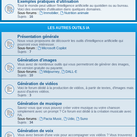
Exemples pratiques d'utilisation
Tout le monde peut utiliser l'intelligence artificielle au quotidien ou au bureau.
Voici des exemples d'utilisation dans quelques domaines.
Sous-forums :
Immobilier
,
Nutrition animale
Sujets :
16
LES AUTRES OUTILS IA
Présentation générale
Nous vous proposons de découvrir les outils d'intelligence artificielle qui
pourront vous intéresser.
Sous-forum :
Microsoft Copilot
Sujets :
7
Génération d'images
Vous avez de nombreux outils qui vous permettront de générer des images,
en version gratuite ou payante.
Sous-forums :
Midjourney
,
DALL-E
Sujets :
10
Génération de vidéos
Voici le forum dédié à la production de vidéos, à partir de textes, d'images mais
aussi d'autres vidéos.
Sujets :
3
Génération de musique
Savez-vous que vous pouvez créer votre musique ou votre chanson
simplement avec un prompt ? Ce forum est dédié à la création musicale avec
l'IA.
Sous-forums :
Pacta Music
,
Udio
,
Suno
Sujets :
34
Génération de voix
Vous avez besoin d'une voix pour accompagner vos vidéos ? Vous trouverez