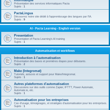
Informatique
Présentation des services informatiques Pacta
Sujets :
1
PactaLingua
Découvrez notre site dédié à l'apprentissage des langues par l'IA.
Sujets :
9
AI - Pacta Learning - English version
Presentation
Presentation of Pacta Learning’s AI training
Sujets :
1
Automatisation et workflows
Introduction à l'automatisation
Présentation des bases et premières étapes pour débutants.
Sujets :
2
Make (Integromat)
Tutoriels, astuces et support pour Make/Integromat.
Sujets :
1
Autres plateformes d'automatisation
Discussions sur des outils comme Zapier, IFTTT, Power Automate,
Automate.io, etc.
Sujets :
1
Automatisation pour les entreprises
Cas d'usage, témoignages, et stratégies d'automatisation pour les entreprises.
Sujets :
1