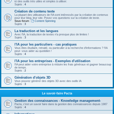
ici des outils très utiles et simples à utiliser.
Sujets :
4
Création de contenu texte
La plupart des utilisateurs de l'IA sont intéressés par la création de contenus
pour leur blog, leur site. Posez vos questions sur la création de texte.
Sous-forum :
Content Spinning
Sujets :
3
La traduction et les langues
Avec l'IA, la traduction de textes n'a presque plus de limites !
Sujets :
3
l'IA pour les particuliers - cas pratiques
Vous êtes étudiant, retraité, ou particulier à la recherche d'informations ? l'IA
peut- vous aider au quotidien !
Sujets :
4
l'IA pour les entreprises - Exemples d'utilisation
l'IA peut aider votre entreprise à réduire les frais généraux et gagner beaucoup
de temps.
Sujets :
2
Génération d'objets 3D
Vous pouvez générer des objets 3D avec des outils IA
Sujets :
3
Le savoir-faire Pacta
Gestion des connaissances - Knowledge management-
Pacta, c'est un savoir faire dans la gestion des connaissances depuis 1987
Sujets :
4