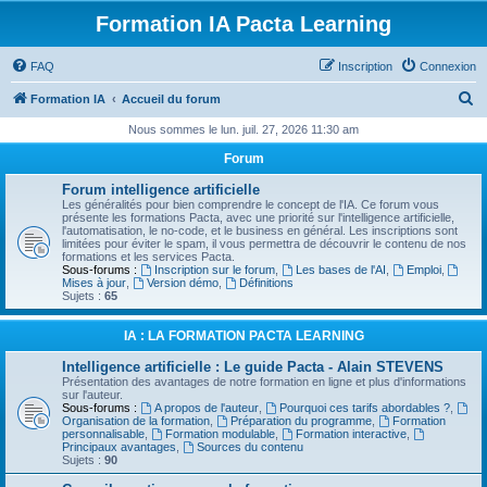
Formation IA Pacta Learning
FAQ
Inscription
Connexion
R
Formation IA
Accueil du forum
e
Nous sommes le lun. juil. 27, 2026 11:30 am
c
Forum
h
Forum intelligence artificielle
e
Les généralités pour bien comprendre le concept de l'IA. Ce forum vous
présente les formations Pacta, avec une priorité sur l'intelligence artificielle,
r
l'automatisation, le no-code, et le business en général. Les inscriptions sont
limitées pour éviter le spam, il vous permettra de découvrir le contenu de nos
c
formations et les services Pacta.
Sous-forums :
Inscription sur le forum
,
Les bases de l'AI
,
Emploi
,
h
Mises à jour
,
Version démo
,
Définitions
Sujets :
65
e
r
IA : LA FORMATION PACTA LEARNING
Intelligence artificielle : Le guide Pacta - Alain STEVENS
Présentation des avantages de notre formation en ligne et plus d'informations
sur l'auteur.
Sous-forums :
A propos de l'auteur
,
Pourquoi ces tarifs abordables ?
,
Organisation de la formation
,
Préparation du programme
,
Formation
personnalisable
,
Formation modulable
,
Formation interactive
,
Principaux avantages
,
Sources du contenu
Sujets :
90