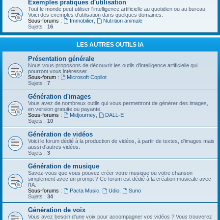
Exemples pratiques d'utilisation
Tout le monde peut utiliser l'intelligence artificielle au quotidien ou au bureau.
Voici des exemples d'utilisation dans quelques domaines.
Sous-forums :
Immobilier
,
Nutrition animale
Sujets :
16
LES AUTRES OUTILS IA
Présentation générale
Nous vous proposons de découvrir les outils d'intelligence artificielle qui
pourront vous intéresser.
Sous-forum :
Microsoft Copilot
Sujets :
7
Génération d'images
Vous avez de nombreux outils qui vous permettront de générer des images,
en version gratuite ou payante.
Sous-forums :
Midjourney
,
DALL-E
Sujets :
10
Génération de vidéos
Voici le forum dédié à la production de vidéos, à partir de textes, d'images mais
aussi d'autres vidéos.
Sujets :
3
Génération de musique
Savez-vous que vous pouvez créer votre musique ou votre chanson
simplement avec un prompt ? Ce forum est dédié à la création musicale avec
l'IA.
Sous-forums :
Pacta Music
,
Udio
,
Suno
Sujets :
34
Génération de voix
Vous avez besoin d'une voix pour accompagner vos vidéos ? Vous trouverez