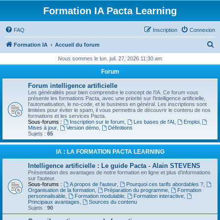
Formation IA Pacta Learning
FAQ
Inscription
Connexion
R
Formation IA
Accueil du forum
e
Nous sommes le lun. juil. 27, 2026 11:30 am
c
Forum
h
Forum intelligence artificielle
e
Les généralités pour bien comprendre le concept de l'IA. Ce forum vous
présente les formations Pacta, avec une priorité sur l'intelligence artificielle,
r
l'automatisation, le no-code, et le business en général. Les inscriptions sont
limitées pour éviter le spam, il vous permettra de découvrir le contenu de nos
c
formations et les services Pacta.
Sous-forums :
Inscription sur le forum
,
Les bases de l'AI
,
Emploi
,
h
Mises à jour
,
Version démo
,
Définitions
Sujets :
65
e
r
IA : LA FORMATION PACTA LEARNING
Intelligence artificielle : Le guide Pacta - Alain STEVENS
Présentation des avantages de notre formation en ligne et plus d'informations
sur l'auteur.
Sous-forums :
A propos de l'auteur
,
Pourquoi ces tarifs abordables ?
,
Organisation de la formation
,
Préparation du programme
,
Formation
personnalisable
,
Formation modulable
,
Formation interactive
,
Principaux avantages
,
Sources du contenu
Sujets :
90