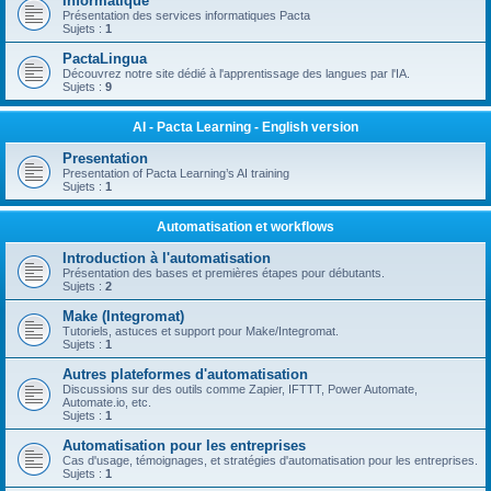
Informatique
Présentation des services informatiques Pacta
Sujets :
1
PactaLingua
Découvrez notre site dédié à l'apprentissage des langues par l'IA.
Sujets :
9
AI - Pacta Learning - English version
Presentation
Presentation of Pacta Learning’s AI training
Sujets :
1
Automatisation et workflows
Introduction à l'automatisation
Présentation des bases et premières étapes pour débutants.
Sujets :
2
Make (Integromat)
Tutoriels, astuces et support pour Make/Integromat.
Sujets :
1
Autres plateformes d'automatisation
Discussions sur des outils comme Zapier, IFTTT, Power Automate,
Automate.io, etc.
Sujets :
1
Automatisation pour les entreprises
Cas d'usage, témoignages, et stratégies d'automatisation pour les entreprises.
Sujets :
1