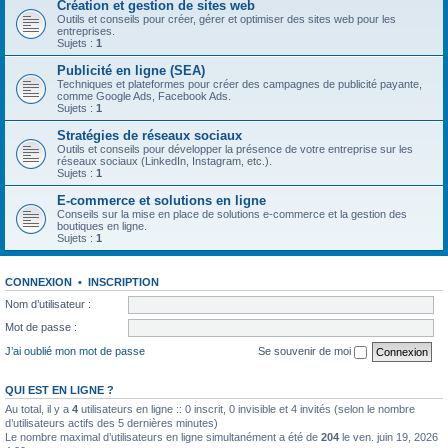
Création et gestion de sites web
Outils et conseils pour créer, gérer et optimiser des sites web pour les
entreprises.
Sujets :
1
Publicité en ligne (SEA)
Techniques et plateformes pour créer des campagnes de publicité payante,
comme Google Ads, Facebook Ads.
Sujets :
1
Stratégies de réseaux sociaux
Outils et conseils pour développer la présence de votre entreprise sur les
réseaux sociaux (LinkedIn, Instagram, etc.).
Sujets :
1
E-commerce et solutions en ligne
Conseils sur la mise en place de solutions e-commerce et la gestion des
boutiques en ligne.
Sujets :
1
CONNEXION
•
INSCRIPTION
Nom d’utilisateur :
Mot de passe :
J’ai oublié mon mot de passe
Se souvenir de moi
QUI EST EN LIGNE ?
Au total, il y a
4
utilisateurs en ligne :: 0 inscrit, 0 invisible et 4 invités (selon le nombre
d’utilisateurs actifs des 5 dernières minutes)
Le nombre maximal d’utilisateurs en ligne simultanément a été de
204
le ven. juin 19, 2026