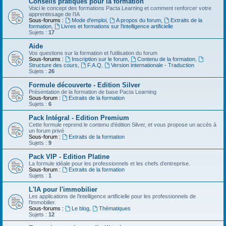
Conseils pratiques pour la formation
Voici le concept des formations Pacta Learning et comment renforcer votre
apprentissage de l'IA
Sous-forums :
Mode d'emploi
,
A propos du forum
,
Extraits de la
formation
,
Livres et formations sur l'intelligence artificielle
Sujets :
17
Aide
Vos questions sur la formation et l'utilisation du forum
Sous-forums :
Inscription sur le forum
,
Contenu de la formation
,
Structure des cours
,
F.A.Q
,
Version internationale - Traduction
Sujets :
26
Formule découverte - Edition Silver
Présentation de la formation de base Pacta Learning
Sous-forum :
Extraits de la formation
Sujets :
6
Pack Intégral - Edition Premium
Cette formule reprend le contenu d'édition Silver, et vous propose un accès à
un forum privé
Sous-forum :
Extraits de la formation
Sujets :
9
Pack VIP - Edition Platine
La formule idéale pour les professionnels et les chefs d'entreprise.
Sous-forum :
Extraits de la formation
Sujets :
1
L'IA pour l'immobilier
Les applications de l'intelligence artificielle pour les professionnels de
l'immobilier.
Sous-forums :
Le blog
,
Thématiques
Sujets :
12