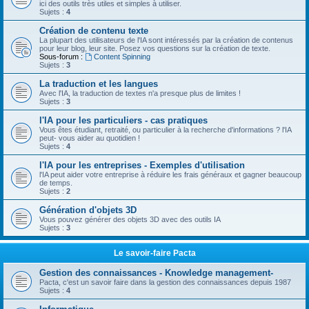
ici des outils très utiles et simples à utiliser.
Sujets :
4
Création de contenu texte
La plupart des utilisateurs de l'IA sont intéressés par la création de contenus
pour leur blog, leur site. Posez vos questions sur la création de texte.
Sous-forum :
Content Spinning
Sujets :
3
La traduction et les langues
Avec l'IA, la traduction de textes n'a presque plus de limites !
Sujets :
3
l'IA pour les particuliers - cas pratiques
Vous êtes étudiant, retraité, ou particulier à la recherche d'informations ? l'IA
peut- vous aider au quotidien !
Sujets :
4
l'IA pour les entreprises - Exemples d'utilisation
l'IA peut aider votre entreprise à réduire les frais généraux et gagner beaucoup
de temps.
Sujets :
2
Génération d'objets 3D
Vous pouvez générer des objets 3D avec des outils IA
Sujets :
3
Le savoir-faire Pacta
Gestion des connaissances - Knowledge management-
Pacta, c'est un savoir faire dans la gestion des connaissances depuis 1987
Sujets :
4