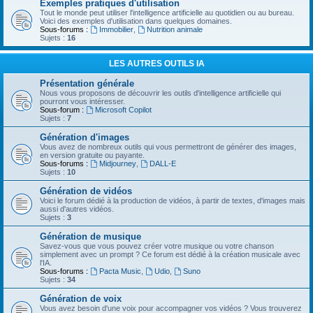
Exemples pratiques d'utilisation
Tout le monde peut utiliser l'intelligence artificielle au quotidien ou au bureau.
Voici des exemples d'utilisation dans quelques domaines.
Sous-forums :
Immobilier
,
Nutrition animale
Sujets :
16
LES AUTRES OUTILS IA
Présentation générale
Nous vous proposons de découvrir les outils d'intelligence artificielle qui
pourront vous intéresser.
Sous-forum :
Microsoft Copilot
Sujets :
7
Génération d'images
Vous avez de nombreux outils qui vous permettront de générer des images,
en version gratuite ou payante.
Sous-forums :
Midjourney
,
DALL-E
Sujets :
10
Génération de vidéos
Voici le forum dédié à la production de vidéos, à partir de textes, d'images mais
aussi d'autres vidéos.
Sujets :
3
Génération de musique
Savez-vous que vous pouvez créer votre musique ou votre chanson
simplement avec un prompt ? Ce forum est dédié à la création musicale avec
l'IA.
Sous-forums :
Pacta Music
,
Udio
,
Suno
Sujets :
34
Génération de voix
Vous avez besoin d'une voix pour accompagner vos vidéos ? Vous trouverez