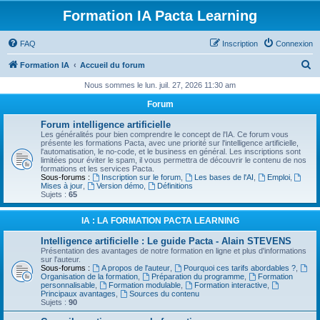
Formation IA Pacta Learning
FAQ
Inscription
Connexion
R
Formation IA
Accueil du forum
e
Nous sommes le lun. juil. 27, 2026 11:30 am
c
Forum
h
Forum intelligence artificielle
e
Les généralités pour bien comprendre le concept de l'IA. Ce forum vous
présente les formations Pacta, avec une priorité sur l'intelligence artificielle,
r
l'automatisation, le no-code, et le business en général. Les inscriptions sont
limitées pour éviter le spam, il vous permettra de découvrir le contenu de nos
c
formations et les services Pacta.
Sous-forums :
Inscription sur le forum
,
Les bases de l'AI
,
Emploi
,
h
Mises à jour
,
Version démo
,
Définitions
Sujets :
65
e
r
IA : LA FORMATION PACTA LEARNING
Intelligence artificielle : Le guide Pacta - Alain STEVENS
Présentation des avantages de notre formation en ligne et plus d'informations
sur l'auteur.
Sous-forums :
A propos de l'auteur
,
Pourquoi ces tarifs abordables ?
,
Organisation de la formation
,
Préparation du programme
,
Formation
personnalisable
,
Formation modulable
,
Formation interactive
,
Principaux avantages
,
Sources du contenu
Sujets :
90