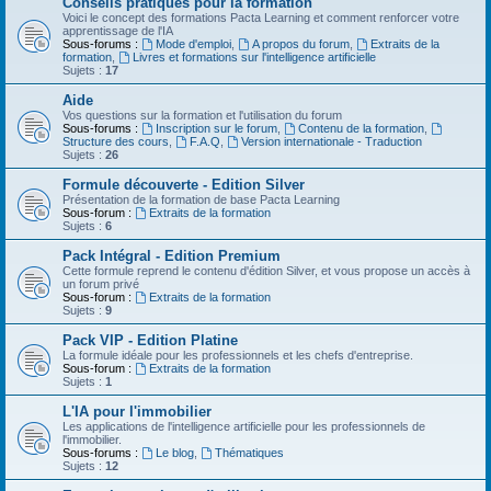
Conseils pratiques pour la formation
Voici le concept des formations Pacta Learning et comment renforcer votre
apprentissage de l'IA
Sous-forums :
Mode d'emploi
,
A propos du forum
,
Extraits de la
formation
,
Livres et formations sur l'intelligence artificielle
Sujets :
17
Aide
Vos questions sur la formation et l'utilisation du forum
Sous-forums :
Inscription sur le forum
,
Contenu de la formation
,
Structure des cours
,
F.A.Q
,
Version internationale - Traduction
Sujets :
26
Formule découverte - Edition Silver
Présentation de la formation de base Pacta Learning
Sous-forum :
Extraits de la formation
Sujets :
6
Pack Intégral - Edition Premium
Cette formule reprend le contenu d'édition Silver, et vous propose un accès à
un forum privé
Sous-forum :
Extraits de la formation
Sujets :
9
Pack VIP - Edition Platine
La formule idéale pour les professionnels et les chefs d'entreprise.
Sous-forum :
Extraits de la formation
Sujets :
1
L'IA pour l'immobilier
Les applications de l'intelligence artificielle pour les professionnels de
l'immobilier.
Sous-forums :
Le blog
,
Thématiques
Sujets :
12