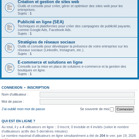
Création et gestion de sites web
Outils et conseils pour créer, gérer et optimiser des sites web pour les
entreprises.
Sujets :
1
Publicité en ligne (SEA)
Techniques et plateformes pour créer des campagnes de publicité payante,
comme Google Ads, Facebook Ads.
Sujets :
1
Stratégies de réseaux sociaux
Outils et conseils pour développer la présence de votre entreprise sur les
réseaux sociaux (LinkedIn, Instagram, etc.).
Sujets :
1
E-commerce et solutions en ligne
Conseils sur la mise en place de solutions e-commerce et la gestion des
boutiques en ligne.
Sujets :
1
CONNEXION
•
INSCRIPTION
Nom d’utilisateur :
Mot de passe :
J’ai oublié mon mot de passe
Se souvenir de moi
QUI EST EN LIGNE ?
Au total, il y a
4
utilisateurs en ligne :: 0 inscrit, 0 invisible et 4 invités (selon le nombre
d’utilisateurs actifs des 5 dernières minutes)
Le nombre maximal d’utilisateurs en ligne simultanément a été de
204
le ven. juin 19, 2026