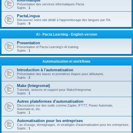
Informatique
Présentation des services informatiques Pacta
Sujets :
1
PactaLingua
Découvrez notre site dédié à l'apprentissage des langues par l'IA.
Sujets :
9
AI - Pacta Learning - English version
Presentation
Presentation of Pacta Learning’s AI training
Sujets :
1
Automatisation et workflows
Introduction à l'automatisation
Présentation des bases et premières étapes pour débutants.
Sujets :
2
Make (Integromat)
Tutoriels, astuces et support pour Make/Integromat.
Sujets :
1
Autres plateformes d'automatisation
Discussions sur des outils comme Zapier, IFTTT, Power Automate,
Automate.io, etc.
Sujets :
1
Automatisation pour les entreprises
Cas d'usage, témoignages, et stratégies d'automatisation pour les entreprises.
Sujets :
1