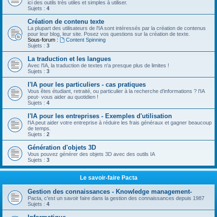
ici des outils très utiles et simples à utiliser.
Sujets :
4
Création de contenu texte
La plupart des utilisateurs de l'IA sont intéressés par la création de contenus
pour leur blog, leur site. Posez vos questions sur la création de texte.
Sous-forum :
Content Spinning
Sujets :
3
La traduction et les langues
Avec l'IA, la traduction de textes n'a presque plus de limites !
Sujets :
3
l'IA pour les particuliers - cas pratiques
Vous êtes étudiant, retraité, ou particulier à la recherche d'informations ? l'IA
peut- vous aider au quotidien !
Sujets :
4
l'IA pour les entreprises - Exemples d'utilisation
l'IA peut aider votre entreprise à réduire les frais généraux et gagner beaucoup
de temps.
Sujets :
2
Génération d'objets 3D
Vous pouvez générer des objets 3D avec des outils IA
Sujets :
3
Le savoir-faire Pacta
Gestion des connaissances - Knowledge management-
Pacta, c'est un savoir faire dans la gestion des connaissances depuis 1987
Sujets :
4