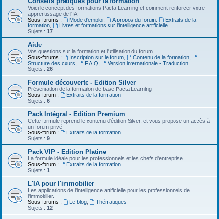
Conseils pratiques pour la formation
Voici le concept des formations Pacta Learning et comment renforcer votre
apprentissage de l'IA
Sous-forums :
Mode d'emploi
,
A propos du forum
,
Extraits de la
formation
,
Livres et formations sur l'intelligence artificielle
Sujets :
17
Aide
Vos questions sur la formation et l'utilisation du forum
Sous-forums :
Inscription sur le forum
,
Contenu de la formation
,
Structure des cours
,
F.A.Q
,
Version internationale - Traduction
Sujets :
26
Formule découverte - Edition Silver
Présentation de la formation de base Pacta Learning
Sous-forum :
Extraits de la formation
Sujets :
6
Pack Intégral - Edition Premium
Cette formule reprend le contenu d'édition Silver, et vous propose un accès à
un forum privé
Sous-forum :
Extraits de la formation
Sujets :
9
Pack VIP - Edition Platine
La formule idéale pour les professionnels et les chefs d'entreprise.
Sous-forum :
Extraits de la formation
Sujets :
1
L'IA pour l'immobilier
Les applications de l'intelligence artificielle pour les professionnels de
l'immobilier.
Sous-forums :
Le blog
,
Thématiques
Sujets :
12