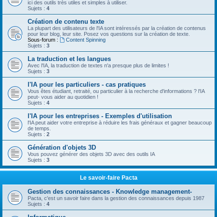
ici des outils très utiles et simples à utiliser.
Sujets :
4
Création de contenu texte
La plupart des utilisateurs de l'IA sont intéressés par la création de contenus
pour leur blog, leur site. Posez vos questions sur la création de texte.
Sous-forum :
Content Spinning
Sujets :
3
La traduction et les langues
Avec l'IA, la traduction de textes n'a presque plus de limites !
Sujets :
3
l'IA pour les particuliers - cas pratiques
Vous êtes étudiant, retraité, ou particulier à la recherche d'informations ? l'IA
peut- vous aider au quotidien !
Sujets :
4
l'IA pour les entreprises - Exemples d'utilisation
l'IA peut aider votre entreprise à réduire les frais généraux et gagner beaucoup
de temps.
Sujets :
2
Génération d'objets 3D
Vous pouvez générer des objets 3D avec des outils IA
Sujets :
3
Le savoir-faire Pacta
Gestion des connaissances - Knowledge management-
Pacta, c'est un savoir faire dans la gestion des connaissances depuis 1987
Sujets :
4