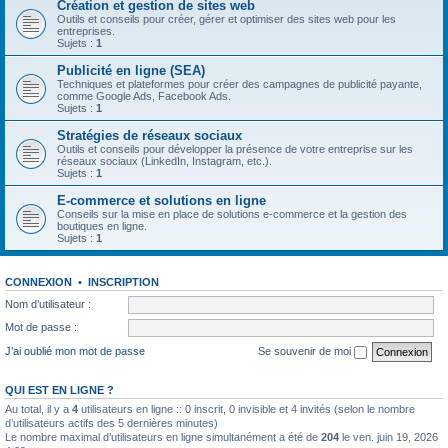
Création et gestion de sites web
Outils et conseils pour créer, gérer et optimiser des sites web pour les
entreprises.
Sujets :
1
Publicité en ligne (SEA)
Techniques et plateformes pour créer des campagnes de publicité payante,
comme Google Ads, Facebook Ads.
Sujets :
1
Stratégies de réseaux sociaux
Outils et conseils pour développer la présence de votre entreprise sur les
réseaux sociaux (LinkedIn, Instagram, etc.).
Sujets :
1
E-commerce et solutions en ligne
Conseils sur la mise en place de solutions e-commerce et la gestion des
boutiques en ligne.
Sujets :
1
CONNEXION
•
INSCRIPTION
Nom d’utilisateur :
Mot de passe :
J’ai oublié mon mot de passe
Se souvenir de moi
QUI EST EN LIGNE ?
Au total, il y a
4
utilisateurs en ligne :: 0 inscrit, 0 invisible et 4 invités (selon le nombre
d’utilisateurs actifs des 5 dernières minutes)
Le nombre maximal d’utilisateurs en ligne simultanément a été de
204
le ven. juin 19, 2026