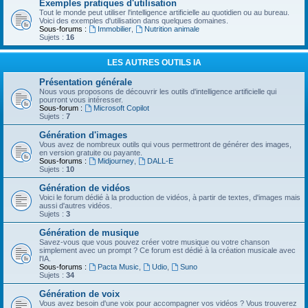
Exemples pratiques d'utilisation
Tout le monde peut utiliser l'intelligence artificielle au quotidien ou au bureau.
Voici des exemples d'utilisation dans quelques domaines.
Sous-forums :
Immobilier
,
Nutrition animale
Sujets :
16
LES AUTRES OUTILS IA
Présentation générale
Nous vous proposons de découvrir les outils d'intelligence artificielle qui
pourront vous intéresser.
Sous-forum :
Microsoft Copilot
Sujets :
7
Génération d'images
Vous avez de nombreux outils qui vous permettront de générer des images,
en version gratuite ou payante.
Sous-forums :
Midjourney
,
DALL-E
Sujets :
10
Génération de vidéos
Voici le forum dédié à la production de vidéos, à partir de textes, d'images mais
aussi d'autres vidéos.
Sujets :
3
Génération de musique
Savez-vous que vous pouvez créer votre musique ou votre chanson
simplement avec un prompt ? Ce forum est dédié à la création musicale avec
l'IA.
Sous-forums :
Pacta Music
,
Udio
,
Suno
Sujets :
34
Génération de voix
Vous avez besoin d'une voix pour accompagner vos vidéos ? Vous trouverez