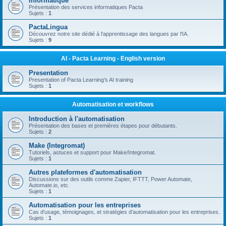
Informatique
Présentation des services informatiques Pacta
Sujets :
1
PactaLingua
Découvrez notre site dédié à l'apprentissage des langues par l'IA.
Sujets :
9
AI - Pacta Learning - English version
Presentation
Presentation of Pacta Learning’s AI training
Sujets :
1
Automatisation et workflows
Introduction à l'automatisation
Présentation des bases et premières étapes pour débutants.
Sujets :
2
Make (Integromat)
Tutoriels, astuces et support pour Make/Integromat.
Sujets :
1
Autres plateformes d'automatisation
Discussions sur des outils comme Zapier, IFTTT, Power Automate,
Automate.io, etc.
Sujets :
1
Automatisation pour les entreprises
Cas d'usage, témoignages, et stratégies d'automatisation pour les entreprises.
Sujets :
1