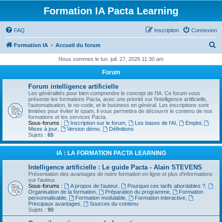
Formation IA Pacta Learning
FAQ
Inscription
Connexion
R
Formation IA
Accueil du forum
e
Nous sommes le lun. juil. 27, 2026 11:30 am
c
Forum
h
Forum intelligence artificielle
e
Les généralités pour bien comprendre le concept de l'IA. Ce forum vous
présente les formations Pacta, avec une priorité sur l'intelligence artificielle,
r
l'automatisation, le no-code, et le business en général. Les inscriptions sont
limitées pour éviter le spam, il vous permettra de découvrir le contenu de nos
c
formations et les services Pacta.
Sous-forums :
Inscription sur le forum
,
Les bases de l'AI
,
Emploi
,
h
Mises à jour
,
Version démo
,
Définitions
Sujets :
65
e
r
IA : LA FORMATION PACTA LEARNING
Intelligence artificielle : Le guide Pacta - Alain STEVENS
Présentation des avantages de notre formation en ligne et plus d'informations
sur l'auteur.
Sous-forums :
A propos de l'auteur
,
Pourquoi ces tarifs abordables ?
,
Organisation de la formation
,
Préparation du programme
,
Formation
personnalisable
,
Formation modulable
,
Formation interactive
,
Principaux avantages
,
Sources du contenu
Sujets :
90