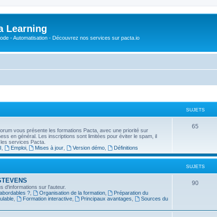
a Learning
o-Code - Automatisation - Découvrez nos services sur pacta.io
SUJETS
S
65
forum vous présente les formations Pacta, avec une priorité sur
usiness en général. Les inscriptions sont limitées pour éviter le spam, il
u
 les services Pacta.
I
,
Emploi
,
Mises à jour
,
Version démo
,
Définitions
j
e
SUJETS
t
in STEVENS
S
90
 d'informations sur l'auteur.
s
 abordables ?
,
Organisation de la formation
,
Préparation du
u
ulable
,
Formation interactive
,
Principaux avantages
,
Sources du
j