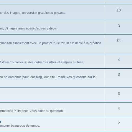
u
s
j
S
10
r des images, en version gratuite ou payante.
e
u
t
j
S
3
xtes, d'images mais aussi d'autres vidéos.
s
e
u
S
34
t
j
hanson simplement avec un prompt ? Ce forum est dédié à la création
u
s
e
j
t
S
4
s trouverez ici des outils très utiles et simples à utiliser.
e
s
u
t
S
3
j
tion de contenus pour leur blog, leur site. Posez vos questions sur la
s
u
e
j
t
S
3
e
s
u
t
S
4
j
formations ? l'IA peut- vous aider au quotidien !
s
u
e
n
S
2
j
t
 et gagner beaucoup de temps.
u
e
s