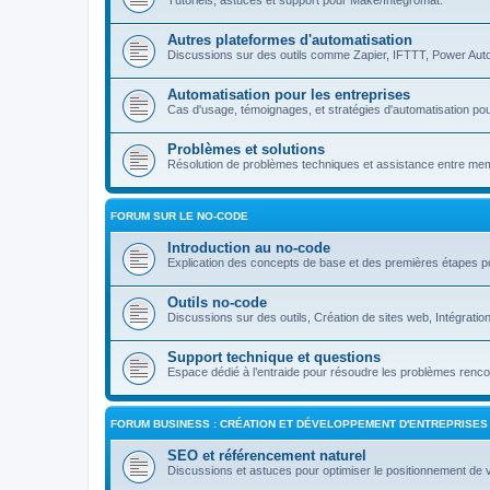
Tutoriels, astuces et support pour Make/Integromat.
Autres plateformes d'automatisation
Discussions sur des outils comme Zapier, IFTTT, Power Auto
Automatisation pour les entreprises
Cas d'usage, témoignages, et stratégies d'automatisation pou
Problèmes et solutions
Résolution de problèmes techniques et assistance entre m
FORUM SUR LE NO-CODE
Introduction au no-code
Explication des concepts de base et des premières étapes p
Outils no-code
Discussions sur des outils, Création de sites web, Intégrati
Support technique et questions
Espace dédié à l’entraide pour résoudre les problèmes rencon
FORUM BUSINESS : CRÉATION ET DÉVELOPPEMENT D'ENTREPRISES
SEO et référencement naturel
Discussions et astuces pour optimiser le positionnement de 