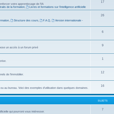
S
17
e
nforcer votre apprentissage de l'IA
raits de la formation
,
Livres et formations sur l'intelligence artificielle
u
t
j
s
S
26
rmation
,
Structure des cours
,
F.A.Q
,
Version internationale -
e
u
t
j
S
6
s
e
u
t
j
S
9
ropose un accès à un forum privé
s
e
u
t
j
S
1
prise.
s
e
u
t
j
S
12
nnels de l'immobilier.
s
e
u
t
j
S
16
idien ou au bureau. Voici des exemples d'utilisation dans quelques domaines.
s
e
u
t
j
SUJETS
s
e
S
7
ficielle qui pourront vous intéresser.
t