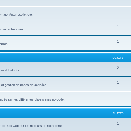
u
e
S
1
j
t
mate, Automate.io, etc.
u
e
s
S
1
j
t
r les entreprises.
u
e
s
S
1
j
t
embres
u
e
s
j
t
SUJETS
e
s
S
2
our débutants.
t
u
s
S
1
j
on et gestion de bases de données
u
e
S
1
j
t
trés sur les différentes plateformes no-code.
u
e
s
j
t
SUJETS
e
s
S
1
votre site web sur les moteurs de recherche.
t
u