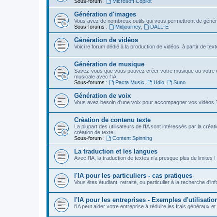
Sous-forum :
Microsoft Copilot
Génération d'images
Vous avez de nombreux outils qui vous permettront de génére
Sous-forums :
Midjourney
,
DALL-E
Génération de vidéos
Voici le forum dédié à la production de vidéos, à partir de te
Génération de musique
Savez-vous que vous pouvez créer votre musique ou votre c
musicale avec l'IA.
Sous-forums :
Pacta Music
,
Udio
,
Suno
Génération de voix
Vous avez besoin d'une voix pour accompagner vos vidéos ? Vou
Création de contenu texte
La plupart des utilisateurs de l'IA sont intéressés par la créa
création de texte.
Sous-forum :
Content Spinning
La traduction et les langues
Avec l'IA, la traduction de textes n'a presque plus de limites !
l'IA pour les particuliers - cas pratiques
Vous êtes étudiant, retraité, ou particulier à la recherche d'in
l'IA pour les entreprises - Exemples d'utilisatio
l'IA peut aider votre entreprise à réduire les frais généraux