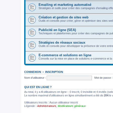
Emailing et marketing automatisé
Stratégies et outils pour créer des campagnes d'emailing eff
Création et gestion de sites web
Outils et conseils pour créer, gérer et optimiser des sites we
Publicité en ligne (SEA)
Techniques et plateformes pour créer des campagnes de pu
Stratégies de réseaux sociaux
Outils et conseils pour développer la présence de votre entre
E-commerce et solutions en ligne
Conseils sur la mise en place de solutions e-commerce et la 
CONNEXION
•
INSCRIPTION
Nom d’utilisateur :
Mot de passe :
QUI EST EN LIGNE ?
Au total, il y a
4
utilisateurs en ligne :: 0 inscrit, 0 invisible et 4 invités (
Le nombre maximal d’utilisateurs en ligne simultanément a été de
204
le 
Utilisateurs inscrits : Aucun utilisateur inscrit
Légende :
Administrateurs
,
Modérateurs généraux