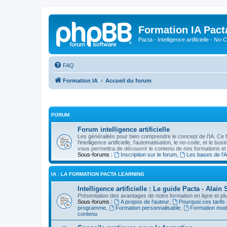
Formation IA Pact
Pacta - Intelligence artificielle - N
FAQ
Formation IA
Accueil du forum
FORUM
Forum intelligence artificielle
Les généralités pour bien comprendre le concept de l'IA. Ce 
l'intelligence artificielle, l'automatisation, le no-code, et le b
vous permettra de découvrir le contenu de nos formations et
Sous-forums :
Inscription sur le forum
,
Les bases de l'A
IA : LA FORMATION PACTA LEARNING
Intelligence artificielle : Le guide Pacta - Ala
Présentation des avantages de notre formation en ligne et plus
Sous-forums :
A propos de l'auteur
,
Pourquoi ces tarifs
programme
,
Formation personnalisable
,
Formation mod
contenu