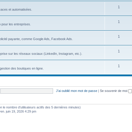
s
S
1
j
icaces et automatisées.
u
e
S
1
j
t
b pour les entreprises.
u
e
s
S
1
j
t
blicité payante, comme Google Ads, Facebook Ads.
u
e
s
S
1
j
t
prise sur les réseaux sociaux (LinkedIn, Instagram, etc.).
u
e
s
S
1
j
t
gestion des boutiques en ligne.
u
e
s
j
t
e
s
J’ai oublié mon mot de passe
|
Se souvenir de moi
t
s
selon le nombre d’utilisateurs actifs des 5 dernières minutes)
ven. juin 19, 2026 4:29 pm