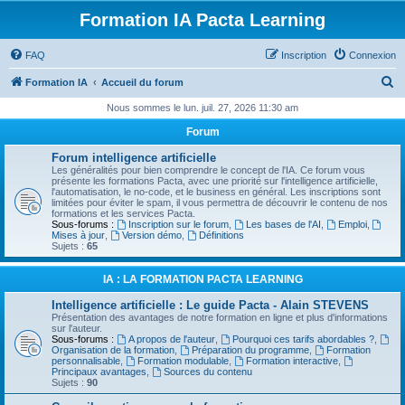
Formation IA Pacta Learning
FAQ
Inscription
Connexion
R
Formation IA
Accueil du forum
e
Nous sommes le lun. juil. 27, 2026 11:30 am
c
Forum
h
Forum intelligence artificielle
e
Les généralités pour bien comprendre le concept de l'IA. Ce forum vous
présente les formations Pacta, avec une priorité sur l'intelligence artificielle,
r
l'automatisation, le no-code, et le business en général. Les inscriptions sont
limitées pour éviter le spam, il vous permettra de découvrir le contenu de nos
c
formations et les services Pacta.
Sous-forums :
Inscription sur le forum
,
Les bases de l'AI
,
Emploi
,
h
Mises à jour
,
Version démo
,
Définitions
Sujets :
65
e
r
IA : LA FORMATION PACTA LEARNING
Intelligence artificielle : Le guide Pacta - Alain STEVENS
Présentation des avantages de notre formation en ligne et plus d'informations
sur l'auteur.
Sous-forums :
A propos de l'auteur
,
Pourquoi ces tarifs abordables ?
,
Organisation de la formation
,
Préparation du programme
,
Formation
personnalisable
,
Formation modulable
,
Formation interactive
,
Principaux avantages
,
Sources du contenu
Sujets :
90