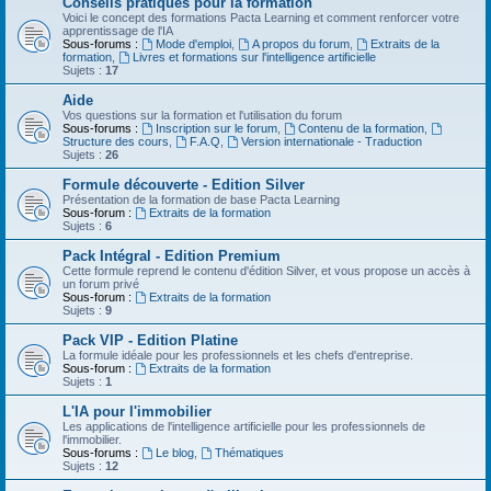
Conseils pratiques pour la formation
Voici le concept des formations Pacta Learning et comment renforcer votre
apprentissage de l'IA
Sous-forums :
Mode d'emploi
,
A propos du forum
,
Extraits de la
formation
,
Livres et formations sur l'intelligence artificielle
Sujets :
17
Aide
Vos questions sur la formation et l'utilisation du forum
Sous-forums :
Inscription sur le forum
,
Contenu de la formation
,
Structure des cours
,
F.A.Q
,
Version internationale - Traduction
Sujets :
26
Formule découverte - Edition Silver
Présentation de la formation de base Pacta Learning
Sous-forum :
Extraits de la formation
Sujets :
6
Pack Intégral - Edition Premium
Cette formule reprend le contenu d'édition Silver, et vous propose un accès à
un forum privé
Sous-forum :
Extraits de la formation
Sujets :
9
Pack VIP - Edition Platine
La formule idéale pour les professionnels et les chefs d'entreprise.
Sous-forum :
Extraits de la formation
Sujets :
1
L'IA pour l'immobilier
Les applications de l'intelligence artificielle pour les professionnels de
l'immobilier.
Sous-forums :
Le blog
,
Thématiques
Sujets :
12