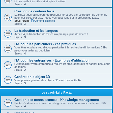
ici des outils très utiles et simples à utiliser.
Sujets :
4
Création de contenu texte
La plupart des utilisateurs de l'IA sont intéressés par la création de contenus
pour leur blog, leur site. Posez vos questions sur la création de texte.
Sous-forum :
Content Spinning
Sujets :
3
La traduction et les langues
Avec l'IA, la traduction de textes n'a presque plus de limites !
Sujets :
3
l'IA pour les particuliers - cas pratiques
Vous êtes étudiant, retraité, ou particulier à la recherche d'informations ? l'IA
peut- vous aider au quotidien !
Sujets :
4
l'IA pour les entreprises - Exemples d'utilisation
l'IA peut aider votre entreprise à réduire les frais généraux et gagner beaucoup
de temps.
Sujets :
2
Génération d'objets 3D
Vous pouvez générer des objets 3D avec des outils IA
Sujets :
3
Le savoir-faire Pacta
Gestion des connaissances - Knowledge management-
Pacta, c'est un savoir faire dans la gestion des connaissances depuis 1987
Sujets :
4