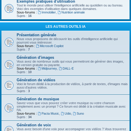
Exemples pratiques d'utilisation
Tout le monde peut utiliser l'intelligence artificielle au quotidien ou au bureau.
Voici des exemples d'utilisation dans quelques domaines.
Sous-forums :
Immobilier
,
Nutrition animale
Sujets :
16
LES AUTRES OUTILS IA
Présentation générale
Nous vous proposons de découvrir les outils d'intelligence artificielle qui
pourront vous intéresser.
Sous-forum :
Microsoft Copilot
Sujets :
7
Génération d'images
Vous avez de nombreux outils qui vous permettront de générer des images,
en version gratuite ou payante.
Sous-forums :
Midjourney
,
DALL-E
Sujets :
10
Génération de vidéos
Voici le forum dédié à la production de vidéos, à partir de textes, d'images mais
aussi d'autres vidéos.
Sujets :
3
Génération de musique
Savez-vous que vous pouvez créer votre musique ou votre chanson
simplement avec un prompt ? Ce forum est dédié à la création musicale avec
l'IA.
Sous-forums :
Pacta Music
,
Udio
,
Suno
Sujets :
34
Génération de voix
Vous avez besoin d'une voix pour accompagner vos vidéos ? Vous trouverez