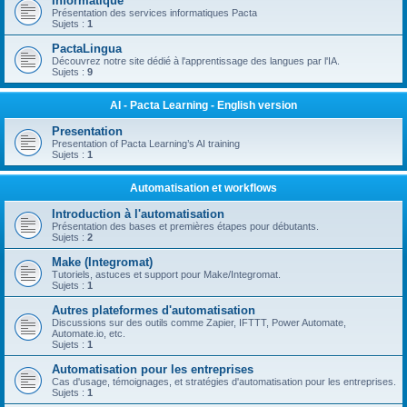
Informatique
Présentation des services informatiques Pacta
Sujets :
1
PactaLingua
Découvrez notre site dédié à l'apprentissage des langues par l'IA.
Sujets :
9
AI - Pacta Learning - English version
Presentation
Presentation of Pacta Learning’s AI training
Sujets :
1
Automatisation et workflows
Introduction à l'automatisation
Présentation des bases et premières étapes pour débutants.
Sujets :
2
Make (Integromat)
Tutoriels, astuces et support pour Make/Integromat.
Sujets :
1
Autres plateformes d'automatisation
Discussions sur des outils comme Zapier, IFTTT, Power Automate,
Automate.io, etc.
Sujets :
1
Automatisation pour les entreprises
Cas d'usage, témoignages, et stratégies d'automatisation pour les entreprises.
Sujets :
1