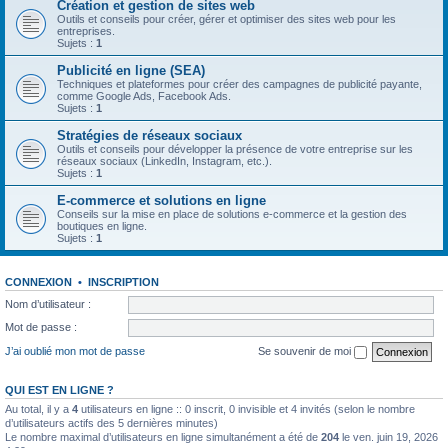
Création et gestion de sites web
Outils et conseils pour créer, gérer et optimiser des sites web pour les
entreprises.
Sujets :
1
Publicité en ligne (SEA)
Techniques et plateformes pour créer des campagnes de publicité payante,
comme Google Ads, Facebook Ads.
Sujets :
1
Stratégies de réseaux sociaux
Outils et conseils pour développer la présence de votre entreprise sur les
réseaux sociaux (LinkedIn, Instagram, etc.).
Sujets :
1
E-commerce et solutions en ligne
Conseils sur la mise en place de solutions e-commerce et la gestion des
boutiques en ligne.
Sujets :
1
CONNEXION
•
INSCRIPTION
Nom d’utilisateur :
Mot de passe :
J’ai oublié mon mot de passe
Se souvenir de moi
QUI EST EN LIGNE ?
Au total, il y a
4
utilisateurs en ligne :: 0 inscrit, 0 invisible et 4 invités (selon le nombre
d’utilisateurs actifs des 5 dernières minutes)
Le nombre maximal d’utilisateurs en ligne simultanément a été de
204
le ven. juin 19, 2026