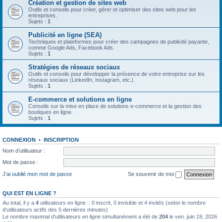
Création et gestion de sites web
Outils et conseils pour créer, gérer et optimiser des sites web pour les
entreprises.
Sujets :
1
Publicité en ligne (SEA)
Techniques et plateformes pour créer des campagnes de publicité payante,
comme Google Ads, Facebook Ads.
Sujets :
1
Stratégies de réseaux sociaux
Outils et conseils pour développer la présence de votre entreprise sur les
réseaux sociaux (LinkedIn, Instagram, etc.).
Sujets :
1
E-commerce et solutions en ligne
Conseils sur la mise en place de solutions e-commerce et la gestion des
boutiques en ligne.
Sujets :
1
CONNEXION
•
INSCRIPTION
Nom d’utilisateur :
Mot de passe :
J’ai oublié mon mot de passe
Se souvenir de moi
QUI EST EN LIGNE ?
Au total, il y a
4
utilisateurs en ligne :: 0 inscrit, 0 invisible et 4 invités (selon le nombre
d’utilisateurs actifs des 5 dernières minutes)
Le nombre maximal d’utilisateurs en ligne simultanément a été de
204
le ven. juin 19, 2026