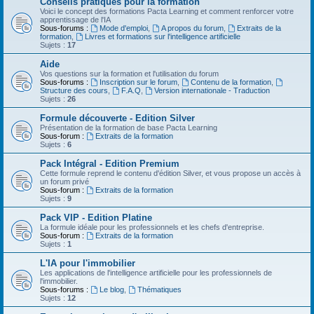
Conseils pratiques pour la formation
Voici le concept des formations Pacta Learning et comment renforcer votre
apprentissage de l'IA
Sous-forums :
Mode d'emploi
,
A propos du forum
,
Extraits de la
formation
,
Livres et formations sur l'intelligence artificielle
Sujets :
17
Aide
Vos questions sur la formation et l'utilisation du forum
Sous-forums :
Inscription sur le forum
,
Contenu de la formation
,
Structure des cours
,
F.A.Q
,
Version internationale - Traduction
Sujets :
26
Formule découverte - Edition Silver
Présentation de la formation de base Pacta Learning
Sous-forum :
Extraits de la formation
Sujets :
6
Pack Intégral - Edition Premium
Cette formule reprend le contenu d'édition Silver, et vous propose un accès à
un forum privé
Sous-forum :
Extraits de la formation
Sujets :
9
Pack VIP - Edition Platine
La formule idéale pour les professionnels et les chefs d'entreprise.
Sous-forum :
Extraits de la formation
Sujets :
1
L'IA pour l'immobilier
Les applications de l'intelligence artificielle pour les professionnels de
l'immobilier.
Sous-forums :
Le blog
,
Thématiques
Sujets :
12