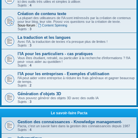
ici des outils très utiles et simples à utiliser.
Sujets :
4
Création de contenu texte
La plupart des utilisateurs de l'IA sont intéressés par la création de contenus
pour leur blog, leur site. Posez vos questions sur la création de texte.
Sous-forum :
Content Spinning
Sujets :
3
La traduction et les langues
Avec l'IA, la traduction de textes n'a presque plus de limites !
Sujets :
3
l'IA pour les particuliers - cas pratiques
Vous êtes étudiant, retraité, ou particulier à la recherche d'informations ? l'IA
peut- vous aider au quotidien !
Sujets :
4
l'IA pour les entreprises - Exemples d'utilisation
l'IA peut aider votre entreprise à réduire les frais généraux et gagner beaucoup
de temps.
Sujets :
2
Génération d'objets 3D
Vous pouvez générer des objets 3D avec des outils IA
Sujets :
3
Le savoir-faire Pacta
Gestion des connaissances - Knowledge management-
Pacta, c'est un savoir faire dans la gestion des connaissances depuis 1987
Sujets :
4