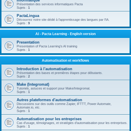
Informatique
Présentation des services informatiques Pacta
Sujets :
1
PactaLingua
Découvrez notre site dédié à l'apprentissage des langues par l'IA.
Sujets :
9
AI - Pacta Learning - English version
Presentation
Presentation of Pacta Learning’s AI training
Sujets :
1
Automatisation et workflows
Introduction à l'automatisation
Présentation des bases et premières étapes pour débutants.
Sujets :
2
Make (Integromat)
Tutoriels, astuces et support pour Make/Integromat.
Sujets :
1
Autres plateformes d'automatisation
Discussions sur des outils comme Zapier, IFTTT, Power Automate,
Automate.io, etc.
Sujets :
1
Automatisation pour les entreprises
Cas d'usage, témoignages, et stratégies d'automatisation pour les entreprises.
Sujets :
1