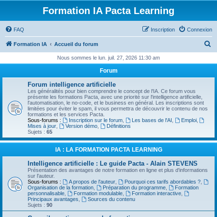
Formation IA Pacta Learning
FAQ
Inscription
Connexion
R
Formation IA
Accueil du forum
e
Nous sommes le lun. juil. 27, 2026 11:30 am
c
Forum
h
Forum intelligence artificielle
e
Les généralités pour bien comprendre le concept de l'IA. Ce forum vous
présente les formations Pacta, avec une priorité sur l'intelligence artificielle,
r
l'automatisation, le no-code, et le business en général. Les inscriptions sont
limitées pour éviter le spam, il vous permettra de découvrir le contenu de nos
c
formations et les services Pacta.
Sous-forums :
Inscription sur le forum
,
Les bases de l'AI
,
Emploi
,
h
Mises à jour
,
Version démo
,
Définitions
Sujets :
65
e
r
IA : LA FORMATION PACTA LEARNING
Intelligence artificielle : Le guide Pacta - Alain STEVENS
Présentation des avantages de notre formation en ligne et plus d'informations
sur l'auteur.
Sous-forums :
A propos de l'auteur
,
Pourquoi ces tarifs abordables ?
,
Organisation de la formation
,
Préparation du programme
,
Formation
personnalisable
,
Formation modulable
,
Formation interactive
,
Principaux avantages
,
Sources du contenu
Sujets :
90