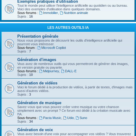
Exemples pratiques d'utilisation
Tout le monde peut utiliser l'intelligence artificielle au quotidien ou au bureau.
Voici des exemples d'utilisation dans quelques domaines.
Sous-forums :
Immobilier
,
Nutrition animale
Sujets :
16
LES AUTRES OUTILS IA
Présentation générale
Nous vous proposons de découvrir les outils d'intelligence artificielle qui
pourront vous intéresser.
Sous-forum :
Microsoft Copilot
Sujets :
7
Génération d'images
Vous avez de nombreux outils qui vous permettront de générer des images,
en version gratuite ou payante.
Sous-forums :
Midjourney
,
DALL-E
Sujets :
10
Génération de vidéos
Voici le forum dédié à la production de vidéos, à partir de textes, d'images mais
aussi d'autres vidéos.
Sujets :
3
Génération de musique
Savez-vous que vous pouvez créer votre musique ou votre chanson
simplement avec un prompt ? Ce forum est dédié à la création musicale avec
l'IA.
Sous-forums :
Pacta Music
,
Udio
,
Suno
Sujets :
34
Génération de voix
Vous avez besoin d'une voix pour accompagner vos vidéos ? Vous trouverez