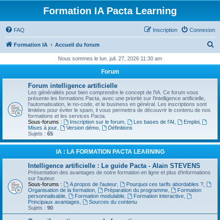
Formation IA Pacta Learning
FAQ
Inscription
Connexion
R
Formation IA
Accueil du forum
e
Nous sommes le lun. juil. 27, 2026 11:30 am
c
Forum
h
Forum intelligence artificielle
e
Les généralités pour bien comprendre le concept de l'IA. Ce forum vous
présente les formations Pacta, avec une priorité sur l'intelligence artificielle,
r
l'automatisation, le no-code, et le business en général. Les inscriptions sont
limitées pour éviter le spam, il vous permettra de découvrir le contenu de nos
c
formations et les services Pacta.
Sous-forums :
Inscription sur le forum
,
Les bases de l'AI
,
Emploi
,
h
Mises à jour
,
Version démo
,
Définitions
Sujets :
65
e
r
IA : LA FORMATION PACTA LEARNING
Intelligence artificielle : Le guide Pacta - Alain STEVENS
Présentation des avantages de notre formation en ligne et plus d'informations
sur l'auteur.
Sous-forums :
A propos de l'auteur
,
Pourquoi ces tarifs abordables ?
,
Organisation de la formation
,
Préparation du programme
,
Formation
personnalisable
,
Formation modulable
,
Formation interactive
,
Principaux avantages
,
Sources du contenu
Sujets :
90