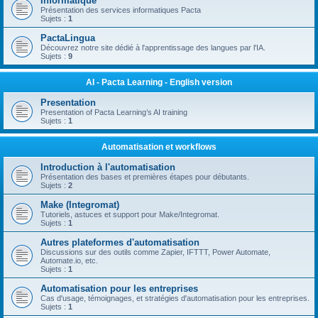
Informatique
Présentation des services informatiques Pacta
Sujets :
1
PactaLingua
Découvrez notre site dédié à l'apprentissage des langues par l'IA.
Sujets :
9
AI - Pacta Learning - English version
Presentation
Presentation of Pacta Learning’s AI training
Sujets :
1
Automatisation et workflows
Introduction à l'automatisation
Présentation des bases et premières étapes pour débutants.
Sujets :
2
Make (Integromat)
Tutoriels, astuces et support pour Make/Integromat.
Sujets :
1
Autres plateformes d'automatisation
Discussions sur des outils comme Zapier, IFTTT, Power Automate,
Automate.io, etc.
Sujets :
1
Automatisation pour les entreprises
Cas d'usage, témoignages, et stratégies d'automatisation pour les entreprises.
Sujets :
1