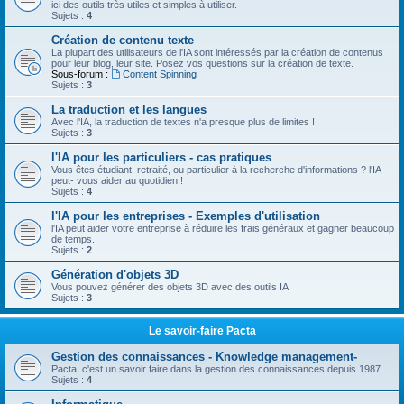
ici des outils très utiles et simples à utiliser.
Sujets :
4
Création de contenu texte
La plupart des utilisateurs de l'IA sont intéressés par la création de contenus
pour leur blog, leur site. Posez vos questions sur la création de texte.
Sous-forum :
Content Spinning
Sujets :
3
La traduction et les langues
Avec l'IA, la traduction de textes n'a presque plus de limites !
Sujets :
3
l'IA pour les particuliers - cas pratiques
Vous êtes étudiant, retraité, ou particulier à la recherche d'informations ? l'IA
peut- vous aider au quotidien !
Sujets :
4
l'IA pour les entreprises - Exemples d'utilisation
l'IA peut aider votre entreprise à réduire les frais généraux et gagner beaucoup
de temps.
Sujets :
2
Génération d'objets 3D
Vous pouvez générer des objets 3D avec des outils IA
Sujets :
3
Le savoir-faire Pacta
Gestion des connaissances - Knowledge management-
Pacta, c'est un savoir faire dans la gestion des connaissances depuis 1987
Sujets :
4