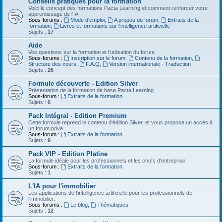
Conseils pratiques pour la formation
Voici le concept des formations Pacta Learning et comment renforcer votre
apprentissage de l'IA
Sous-forums :
Mode d'emploi
,
A propos du forum
,
Extraits de la
formation
,
Livres et formations sur l'intelligence artificielle
Sujets :
17
Aide
Vos questions sur la formation et l'utilisation du forum
Sous-forums :
Inscription sur le forum
,
Contenu de la formation
,
Structure des cours
,
F.A.Q
,
Version internationale - Traduction
Sujets :
26
Formule découverte - Edition Silver
Présentation de la formation de base Pacta Learning
Sous-forum :
Extraits de la formation
Sujets :
6
Pack Intégral - Edition Premium
Cette formule reprend le contenu d'édition Silver, et vous propose un accès à
un forum privé
Sous-forum :
Extraits de la formation
Sujets :
9
Pack VIP - Edition Platine
La formule idéale pour les professionnels et les chefs d'entreprise.
Sous-forum :
Extraits de la formation
Sujets :
1
L'IA pour l'immobilier
Les applications de l'intelligence artificielle pour les professionnels de
l'immobilier.
Sous-forums :
Le blog
,
Thématiques
Sujets :
12