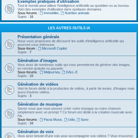
Exemples pratiques d'utilisation
Tout le monde peut utiliser l'intelligence artificielle au quotidien ou au bureau.
Voici des exemples d'utilisation dans quelques domaines.
Sous-forums :
Immobilier
,
Nutrition animale
Sujets :
16
LES AUTRES OUTILS IA
Présentation générale
Nous vous proposons de découvrir les outils d'intelligence artificielle qui
pourront vous intéresser.
Sous-forum :
Microsoft Copilot
Sujets :
7
Génération d'images
Vous avez de nombreux outils qui vous permettront de générer des images,
en version gratuite ou payante.
Sous-forums :
Midjourney
,
DALL-E
Sujets :
10
Génération de vidéos
Voici le forum dédié à la production de vidéos, à partir de textes, d'images mais
aussi d'autres vidéos.
Sujets :
3
Génération de musique
Savez-vous que vous pouvez créer votre musique ou votre chanson
simplement avec un prompt ? Ce forum est dédié à la création musicale avec
l'IA.
Sous-forums :
Pacta Music
,
Udio
,
Suno
Sujets :
34
Génération de voix
Vous avez besoin d'une voix pour accompagner vos vidéos ? Vous trouverez