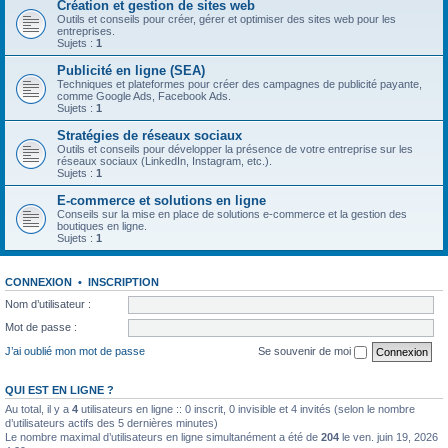
Création et gestion de sites web
Outils et conseils pour créer, gérer et optimiser des sites web pour les
entreprises.
Sujets :
1
Publicité en ligne (SEA)
Techniques et plateformes pour créer des campagnes de publicité payante,
comme Google Ads, Facebook Ads.
Sujets :
1
Stratégies de réseaux sociaux
Outils et conseils pour développer la présence de votre entreprise sur les
réseaux sociaux (LinkedIn, Instagram, etc.).
Sujets :
1
E-commerce et solutions en ligne
Conseils sur la mise en place de solutions e-commerce et la gestion des
boutiques en ligne.
Sujets :
1
CONNEXION
•
INSCRIPTION
Nom d’utilisateur :
Mot de passe :
J’ai oublié mon mot de passe
Se souvenir de moi
QUI EST EN LIGNE ?
Au total, il y a
4
utilisateurs en ligne :: 0 inscrit, 0 invisible et 4 invités (selon le nombre
d’utilisateurs actifs des 5 dernières minutes)
Le nombre maximal d’utilisateurs en ligne simultanément a été de
204
le ven. juin 19, 2026