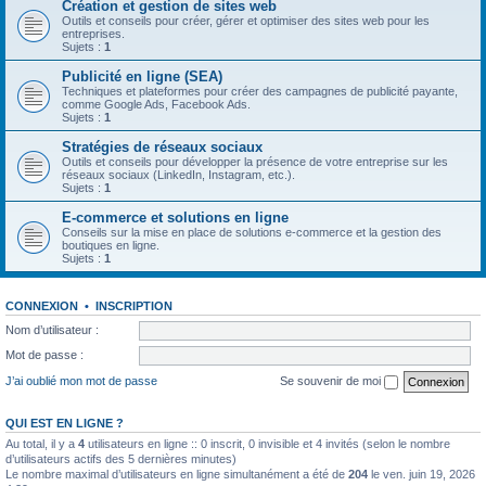
Création et gestion de sites web
Outils et conseils pour créer, gérer et optimiser des sites web pour les
entreprises.
Sujets :
1
Publicité en ligne (SEA)
Techniques et plateformes pour créer des campagnes de publicité payante,
comme Google Ads, Facebook Ads.
Sujets :
1
Stratégies de réseaux sociaux
Outils et conseils pour développer la présence de votre entreprise sur les
réseaux sociaux (LinkedIn, Instagram, etc.).
Sujets :
1
E-commerce et solutions en ligne
Conseils sur la mise en place de solutions e-commerce et la gestion des
boutiques en ligne.
Sujets :
1
CONNEXION
•
INSCRIPTION
Nom d’utilisateur :
Mot de passe :
J’ai oublié mon mot de passe
Se souvenir de moi
QUI EST EN LIGNE ?
Au total, il y a
4
utilisateurs en ligne :: 0 inscrit, 0 invisible et 4 invités (selon le nombre
d’utilisateurs actifs des 5 dernières minutes)
Le nombre maximal d’utilisateurs en ligne simultanément a été de
204
le ven. juin 19, 2026