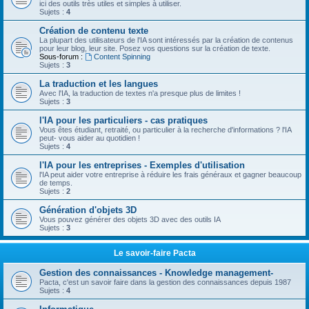
ici des outils très utiles et simples à utiliser.
Sujets :
4
Création de contenu texte
La plupart des utilisateurs de l'IA sont intéressés par la création de contenus
pour leur blog, leur site. Posez vos questions sur la création de texte.
Sous-forum :
Content Spinning
Sujets :
3
La traduction et les langues
Avec l'IA, la traduction de textes n'a presque plus de limites !
Sujets :
3
l'IA pour les particuliers - cas pratiques
Vous êtes étudiant, retraité, ou particulier à la recherche d'informations ? l'IA
peut- vous aider au quotidien !
Sujets :
4
l'IA pour les entreprises - Exemples d'utilisation
l'IA peut aider votre entreprise à réduire les frais généraux et gagner beaucoup
de temps.
Sujets :
2
Génération d'objets 3D
Vous pouvez générer des objets 3D avec des outils IA
Sujets :
3
Le savoir-faire Pacta
Gestion des connaissances - Knowledge management-
Pacta, c'est un savoir faire dans la gestion des connaissances depuis 1987
Sujets :
4