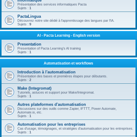
Informatique
Présentation des services informatiques Pacta
Sujets :
1
PactaLingua
Découvrez notre site dédié à l'apprentissage des langues par l'IA.
Sujets :
9
AI - Pacta Learning - English version
Presentation
Presentation of Pacta Learning’s AI training
Sujets :
1
Automatisation et workflows
Introduction à l'automatisation
Présentation des bases et premières étapes pour débutants.
Sujets :
2
Make (Integromat)
Tutoriels, astuces et support pour Make/Integromat.
Sujets :
1
Autres plateformes d'automatisation
Discussions sur des outils comme Zapier, IFTTT, Power Automate,
Automate.io, etc.
Sujets :
1
Automatisation pour les entreprises
Cas d'usage, témoignages, et stratégies d'automatisation pour les entreprises.
Sujets :
1