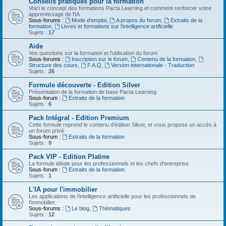
Conseils pratiques pour la formation
Voici le concept des formations Pacta Learning et comment renforcer votre
apprentissage de l'IA
Sous-forums :
Mode d'emploi
,
A propos du forum
,
Extraits de la
formation
,
Livres et formations sur l'intelligence artificielle
Sujets :
17
Aide
Vos questions sur la formation et l'utilisation du forum
Sous-forums :
Inscription sur le forum
,
Contenu de la formation
,
Structure des cours
,
F.A.Q
,
Version internationale - Traduction
Sujets :
26
Formule découverte - Edition Silver
Présentation de la formation de base Pacta Learning
Sous-forum :
Extraits de la formation
Sujets :
6
Pack Intégral - Edition Premium
Cette formule reprend le contenu d'édition Silver, et vous propose un accès à
un forum privé
Sous-forum :
Extraits de la formation
Sujets :
9
Pack VIP - Edition Platine
La formule idéale pour les professionnels et les chefs d'entreprise.
Sous-forum :
Extraits de la formation
Sujets :
1
L'IA pour l'immobilier
Les applications de l'intelligence artificielle pour les professionnels de
l'immobilier.
Sous-forums :
Le blog
,
Thématiques
Sujets :
12