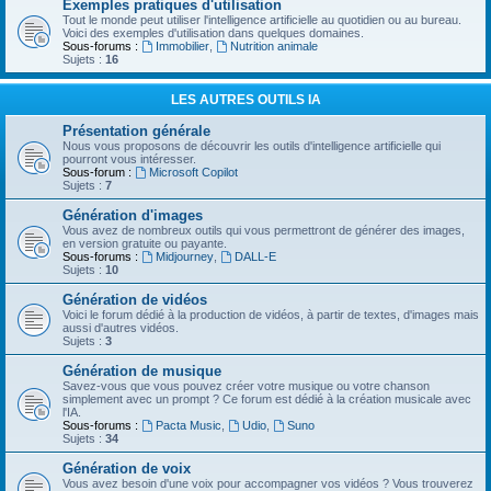
Exemples pratiques d'utilisation
Tout le monde peut utiliser l'intelligence artificielle au quotidien ou au bureau.
Voici des exemples d'utilisation dans quelques domaines.
Sous-forums :
Immobilier
,
Nutrition animale
Sujets :
16
LES AUTRES OUTILS IA
Présentation générale
Nous vous proposons de découvrir les outils d'intelligence artificielle qui
pourront vous intéresser.
Sous-forum :
Microsoft Copilot
Sujets :
7
Génération d'images
Vous avez de nombreux outils qui vous permettront de générer des images,
en version gratuite ou payante.
Sous-forums :
Midjourney
,
DALL-E
Sujets :
10
Génération de vidéos
Voici le forum dédié à la production de vidéos, à partir de textes, d'images mais
aussi d'autres vidéos.
Sujets :
3
Génération de musique
Savez-vous que vous pouvez créer votre musique ou votre chanson
simplement avec un prompt ? Ce forum est dédié à la création musicale avec
l'IA.
Sous-forums :
Pacta Music
,
Udio
,
Suno
Sujets :
34
Génération de voix
Vous avez besoin d'une voix pour accompagner vos vidéos ? Vous trouverez