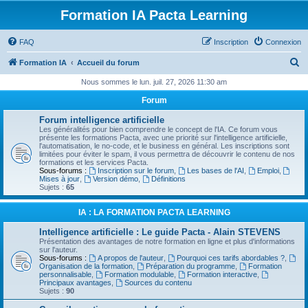
Formation IA Pacta Learning
FAQ
Inscription
Connexion
R
Formation IA
Accueil du forum
e
Nous sommes le lun. juil. 27, 2026 11:30 am
c
Forum
h
Forum intelligence artificielle
e
Les généralités pour bien comprendre le concept de l'IA. Ce forum vous
présente les formations Pacta, avec une priorité sur l'intelligence artificielle,
r
l'automatisation, le no-code, et le business en général. Les inscriptions sont
limitées pour éviter le spam, il vous permettra de découvrir le contenu de nos
c
formations et les services Pacta.
Sous-forums :
Inscription sur le forum
,
Les bases de l'AI
,
Emploi
,
h
Mises à jour
,
Version démo
,
Définitions
Sujets :
65
e
r
IA : LA FORMATION PACTA LEARNING
Intelligence artificielle : Le guide Pacta - Alain STEVENS
Présentation des avantages de notre formation en ligne et plus d'informations
sur l'auteur.
Sous-forums :
A propos de l'auteur
,
Pourquoi ces tarifs abordables ?
,
Organisation de la formation
,
Préparation du programme
,
Formation
personnalisable
,
Formation modulable
,
Formation interactive
,
Principaux avantages
,
Sources du contenu
Sujets :
90