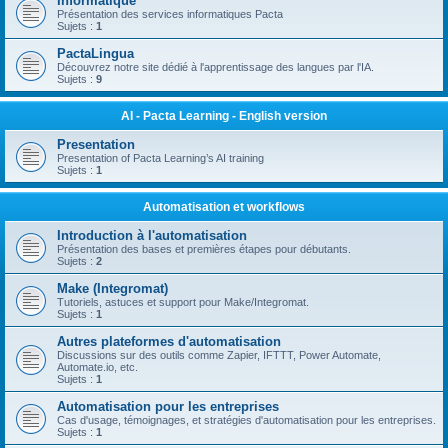
Informatique
Présentation des services informatiques Pacta
Sujets :
1
PactaLingua
Découvrez notre site dédié à l'apprentissage des langues par l'IA.
Sujets :
9
AI - Pacta Learning - English version
Presentation
Presentation of Pacta Learning’s AI training
Sujets :
1
Automatisation et workflows
Introduction à l'automatisation
Présentation des bases et premières étapes pour débutants.
Sujets :
2
Make (Integromat)
Tutoriels, astuces et support pour Make/Integromat.
Sujets :
1
Autres plateformes d'automatisation
Discussions sur des outils comme Zapier, IFTTT, Power Automate,
Automate.io, etc.
Sujets :
1
Automatisation pour les entreprises
Cas d'usage, témoignages, et stratégies d'automatisation pour les entreprises.
Sujets :
1