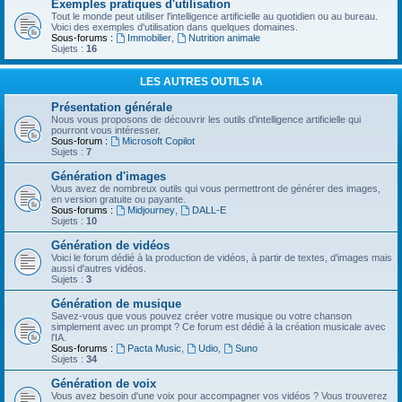
Exemples pratiques d'utilisation
Tout le monde peut utiliser l'intelligence artificielle au quotidien ou au bureau.
Voici des exemples d'utilisation dans quelques domaines.
Sous-forums :
Immobilier
,
Nutrition animale
Sujets :
16
LES AUTRES OUTILS IA
Présentation générale
Nous vous proposons de découvrir les outils d'intelligence artificielle qui
pourront vous intéresser.
Sous-forum :
Microsoft Copilot
Sujets :
7
Génération d'images
Vous avez de nombreux outils qui vous permettront de générer des images,
en version gratuite ou payante.
Sous-forums :
Midjourney
,
DALL-E
Sujets :
10
Génération de vidéos
Voici le forum dédié à la production de vidéos, à partir de textes, d'images mais
aussi d'autres vidéos.
Sujets :
3
Génération de musique
Savez-vous que vous pouvez créer votre musique ou votre chanson
simplement avec un prompt ? Ce forum est dédié à la création musicale avec
l'IA.
Sous-forums :
Pacta Music
,
Udio
,
Suno
Sujets :
34
Génération de voix
Vous avez besoin d'une voix pour accompagner vos vidéos ? Vous trouverez