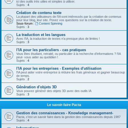
ici des outils très utiles et simples à utiliser.
Sujets :
4
Création de contenu texte
La plupart des utilisateurs de l'IA sont intéressés par la création de contenus
pour leur blog, leur site. Posez vos questions sur la création de texte.
Sous-forum :
Content Spinning
Sujets :
3
La traduction et les langues
Avec l'IA, la traduction de textes n'a presque plus de limites !
Sujets :
3
l'IA pour les particuliers - cas pratiques
Vous êtes étudiant, retraité, ou particulier à la recherche d'informations ? l'IA
peut- vous aider au quotidien !
Sujets :
4
l'IA pour les entreprises - Exemples d'utilisation
l'IA peut aider votre entreprise à réduire les frais généraux et gagner beaucoup
de temps.
Sujets :
2
Génération d'objets 3D
Vous pouvez générer des objets 3D avec des outils IA
Sujets :
3
Le savoir-faire Pacta
Gestion des connaissances - Knowledge management-
Pacta, c'est un savoir faire dans la gestion des connaissances depuis 1987
Sujets :
4