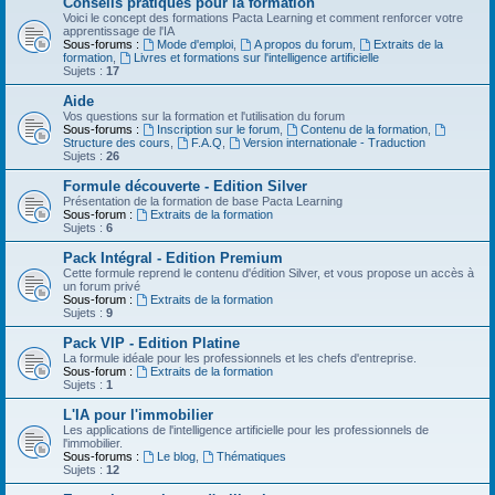
Conseils pratiques pour la formation
Voici le concept des formations Pacta Learning et comment renforcer votre
apprentissage de l'IA
Sous-forums :
Mode d'emploi
,
A propos du forum
,
Extraits de la
formation
,
Livres et formations sur l'intelligence artificielle
Sujets :
17
Aide
Vos questions sur la formation et l'utilisation du forum
Sous-forums :
Inscription sur le forum
,
Contenu de la formation
,
Structure des cours
,
F.A.Q
,
Version internationale - Traduction
Sujets :
26
Formule découverte - Edition Silver
Présentation de la formation de base Pacta Learning
Sous-forum :
Extraits de la formation
Sujets :
6
Pack Intégral - Edition Premium
Cette formule reprend le contenu d'édition Silver, et vous propose un accès à
un forum privé
Sous-forum :
Extraits de la formation
Sujets :
9
Pack VIP - Edition Platine
La formule idéale pour les professionnels et les chefs d'entreprise.
Sous-forum :
Extraits de la formation
Sujets :
1
L'IA pour l'immobilier
Les applications de l'intelligence artificielle pour les professionnels de
l'immobilier.
Sous-forums :
Le blog
,
Thématiques
Sujets :
12