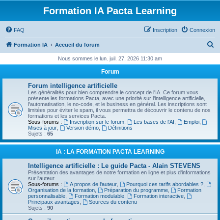
Formation IA Pacta Learning
FAQ
Inscription
Connexion
R
Formation IA
Accueil du forum
e
Nous sommes le lun. juil. 27, 2026 11:30 am
c
Forum
h
Forum intelligence artificielle
e
Les généralités pour bien comprendre le concept de l'IA. Ce forum vous
présente les formations Pacta, avec une priorité sur l'intelligence artificielle,
r
l'automatisation, le no-code, et le business en général. Les inscriptions sont
limitées pour éviter le spam, il vous permettra de découvrir le contenu de nos
c
formations et les services Pacta.
Sous-forums :
Inscription sur le forum
,
Les bases de l'AI
,
Emploi
,
h
Mises à jour
,
Version démo
,
Définitions
Sujets :
65
e
r
IA : LA FORMATION PACTA LEARNING
Intelligence artificielle : Le guide Pacta - Alain STEVENS
Présentation des avantages de notre formation en ligne et plus d'informations
sur l'auteur.
Sous-forums :
A propos de l'auteur
,
Pourquoi ces tarifs abordables ?
,
Organisation de la formation
,
Préparation du programme
,
Formation
personnalisable
,
Formation modulable
,
Formation interactive
,
Principaux avantages
,
Sources du contenu
Sujets :
90