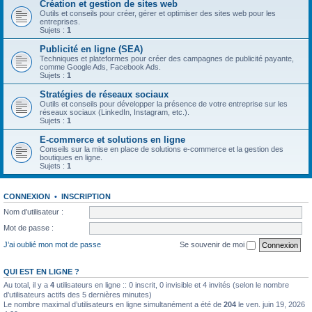
Création et gestion de sites web
Outils et conseils pour créer, gérer et optimiser des sites web pour les
entreprises.
Sujets :
1
Publicité en ligne (SEA)
Techniques et plateformes pour créer des campagnes de publicité payante,
comme Google Ads, Facebook Ads.
Sujets :
1
Stratégies de réseaux sociaux
Outils et conseils pour développer la présence de votre entreprise sur les
réseaux sociaux (LinkedIn, Instagram, etc.).
Sujets :
1
E-commerce et solutions en ligne
Conseils sur la mise en place de solutions e-commerce et la gestion des
boutiques en ligne.
Sujets :
1
CONNEXION
•
INSCRIPTION
Nom d’utilisateur :
Mot de passe :
J’ai oublié mon mot de passe
Se souvenir de moi
QUI EST EN LIGNE ?
Au total, il y a
4
utilisateurs en ligne :: 0 inscrit, 0 invisible et 4 invités (selon le nombre
d’utilisateurs actifs des 5 dernières minutes)
Le nombre maximal d’utilisateurs en ligne simultanément a été de
204
le ven. juin 19, 2026