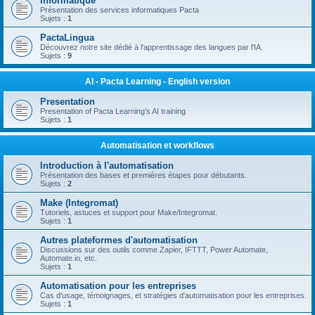
Informatique
Présentation des services informatiques Pacta
Sujets :
1
PactaLingua
Découvrez notre site dédié à l'apprentissage des langues par l'IA.
Sujets :
9
AI - Pacta Learning - English version
Presentation
Presentation of Pacta Learning’s AI training
Sujets :
1
Automatisation et workflows
Introduction à l'automatisation
Présentation des bases et premières étapes pour débutants.
Sujets :
2
Make (Integromat)
Tutoriels, astuces et support pour Make/Integromat.
Sujets :
1
Autres plateformes d'automatisation
Discussions sur des outils comme Zapier, IFTTT, Power Automate,
Automate.io, etc.
Sujets :
1
Automatisation pour les entreprises
Cas d'usage, témoignages, et stratégies d'automatisation pour les entreprises.
Sujets :
1