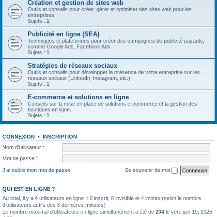
Création et gestion de sites web
Outils et conseils pour créer, gérer et optimiser des sites web pour les
entreprises.
Sujets :
1
Publicité en ligne (SEA)
Techniques et plateformes pour créer des campagnes de publicité payante,
comme Google Ads, Facebook Ads.
Sujets :
1
Stratégies de réseaux sociaux
Outils et conseils pour développer la présence de votre entreprise sur les
réseaux sociaux (LinkedIn, Instagram, etc.).
Sujets :
1
E-commerce et solutions en ligne
Conseils sur la mise en place de solutions e-commerce et la gestion des
boutiques en ligne.
Sujets :
1
CONNEXION
•
INSCRIPTION
Nom d’utilisateur :
Mot de passe :
J’ai oublié mon mot de passe
Se souvenir de moi
QUI EST EN LIGNE ?
Au total, il y a
4
utilisateurs en ligne :: 0 inscrit, 0 invisible et 4 invités (selon le nombre
d’utilisateurs actifs des 5 dernières minutes)
Le nombre maximal d’utilisateurs en ligne simultanément a été de
204
le ven. juin 19, 2026