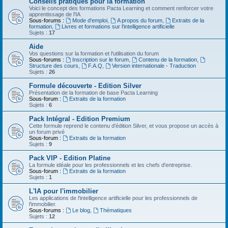
Conseils pratiques pour la formation
Voici le concept des formations Pacta Learning et comment renforcer votre
apprentissage de l'IA
Sous-forums :
Mode d'emploi
,
A propos du forum
,
Extraits de la
formation
,
Livres et formations sur l'intelligence artificielle
Sujets :
17
Aide
Vos questions sur la formation et l'utilisation du forum
Sous-forums :
Inscription sur le forum
,
Contenu de la formation
,
Structure des cours
,
F.A.Q
,
Version internationale - Traduction
Sujets :
26
Formule découverte - Edition Silver
Présentation de la formation de base Pacta Learning
Sous-forum :
Extraits de la formation
Sujets :
6
Pack Intégral - Edition Premium
Cette formule reprend le contenu d'édition Silver, et vous propose un accès à
un forum privé
Sous-forum :
Extraits de la formation
Sujets :
9
Pack VIP - Edition Platine
La formule idéale pour les professionnels et les chefs d'entreprise.
Sous-forum :
Extraits de la formation
Sujets :
1
L'IA pour l'immobilier
Les applications de l'intelligence artificielle pour les professionnels de
l'immobilier.
Sous-forums :
Le blog
,
Thématiques
Sujets :
12