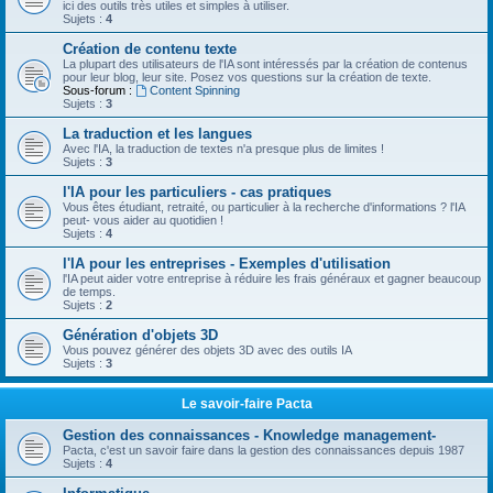
ici des outils très utiles et simples à utiliser.
Sujets :
4
Création de contenu texte
La plupart des utilisateurs de l'IA sont intéressés par la création de contenus
pour leur blog, leur site. Posez vos questions sur la création de texte.
Sous-forum :
Content Spinning
Sujets :
3
La traduction et les langues
Avec l'IA, la traduction de textes n'a presque plus de limites !
Sujets :
3
l'IA pour les particuliers - cas pratiques
Vous êtes étudiant, retraité, ou particulier à la recherche d'informations ? l'IA
peut- vous aider au quotidien !
Sujets :
4
l'IA pour les entreprises - Exemples d'utilisation
l'IA peut aider votre entreprise à réduire les frais généraux et gagner beaucoup
de temps.
Sujets :
2
Génération d'objets 3D
Vous pouvez générer des objets 3D avec des outils IA
Sujets :
3
Le savoir-faire Pacta
Gestion des connaissances - Knowledge management-
Pacta, c'est un savoir faire dans la gestion des connaissances depuis 1987
Sujets :
4