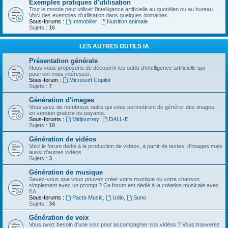
Exemples pratiques d'utilisation
Tout le monde peut utiliser l'intelligence artificielle au quotidien ou au bureau.
Voici des exemples d'utilisation dans quelques domaines.
Sous-forums :
Immobilier
,
Nutrition animale
Sujets :
16
LES AUTRES OUTILS IA
Présentation générale
Nous vous proposons de découvrir les outils d'intelligence artificielle qui
pourront vous intéresser.
Sous-forum :
Microsoft Copilot
Sujets :
7
Génération d'images
Vous avez de nombreux outils qui vous permettront de générer des images,
en version gratuite ou payante.
Sous-forums :
Midjourney
,
DALL-E
Sujets :
10
Génération de vidéos
Voici le forum dédié à la production de vidéos, à partir de textes, d'images mais
aussi d'autres vidéos.
Sujets :
3
Génération de musique
Savez-vous que vous pouvez créer votre musique ou votre chanson
simplement avec un prompt ? Ce forum est dédié à la création musicale avec
l'IA.
Sous-forums :
Pacta Music
,
Udio
,
Suno
Sujets :
34
Génération de voix
Vous avez besoin d'une voix pour accompagner vos vidéos ? Vous trouverez