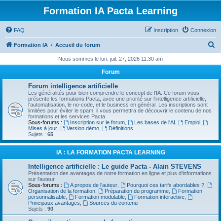
Formation IA Pacta Learning
FAQ
Inscription
Connexion
R
Formation IA
Accueil du forum
e
Nous sommes le lun. juil. 27, 2026 11:30 am
c
Forum
h
Forum intelligence artificielle
e
Les généralités pour bien comprendre le concept de l'IA. Ce forum vous
présente les formations Pacta, avec une priorité sur l'intelligence artificielle,
r
l'automatisation, le no-code, et le business en général. Les inscriptions sont
limitées pour éviter le spam, il vous permettra de découvrir le contenu de nos
c
formations et les services Pacta.
Sous-forums :
Inscription sur le forum
,
Les bases de l'AI
,
Emploi
,
h
Mises à jour
,
Version démo
,
Définitions
Sujets :
65
e
r
IA : LA FORMATION PACTA LEARNING
Intelligence artificielle : Le guide Pacta - Alain STEVENS
Présentation des avantages de notre formation en ligne et plus d'informations
sur l'auteur.
Sous-forums :
A propos de l'auteur
,
Pourquoi ces tarifs abordables ?
,
Organisation de la formation
,
Préparation du programme
,
Formation
personnalisable
,
Formation modulable
,
Formation interactive
,
Principaux avantages
,
Sources du contenu
Sujets :
90