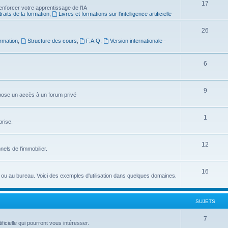
S
17
e
nforcer votre apprentissage de l'IA
raits de la formation
,
Livres et formations sur l'intelligence artificielle
u
t
j
s
S
26
rmation
,
Structure des cours
,
F.A.Q
,
Version internationale -
e
u
t
j
S
6
s
e
u
t
j
S
9
ropose un accès à un forum privé
s
e
u
t
j
S
1
prise.
s
e
u
t
j
S
12
nnels de l'immobilier.
s
e
u
t
j
S
16
idien ou au bureau. Voici des exemples d'utilisation dans quelques domaines.
s
e
u
t
j
SUJETS
s
e
S
7
ficielle qui pourront vous intéresser.
t