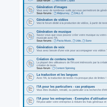
Sous-forum :
Microsoft Copilot
Génération d'images
Vous avez de nombreux outils qui vous permettront de génére
Sous-forums :
Midjourney
,
DALL-E
Génération de vidéos
Voici le forum dédié à la production de vidéos, à partir de te
Génération de musique
Savez-vous que vous pouvez créer votre musique ou votre c
musicale avec l'IA.
Sous-forums :
Pacta Music
,
Udio
,
Suno
Génération de voix
Vous avez besoin d'une voix pour accompagner vos vidéos ? Vou
Création de contenu texte
La plupart des utilisateurs de l'IA sont intéressés par la créa
création de texte.
Sous-forum :
Content Spinning
La traduction et les langues
Avec l'IA, la traduction de textes n'a presque plus de limites !
l'IA pour les particuliers - cas pratiques
Vous êtes étudiant, retraité, ou particulier à la recherche d'in
l'IA pour les entreprises - Exemples d'utilisatio
l'IA peut aider votre entreprise à réduire les frais généraux