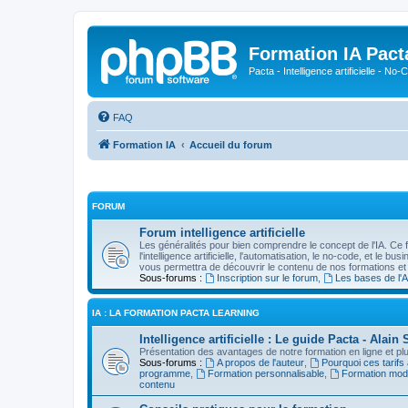
Formation IA Pact
Pacta - Intelligence artificielle - N
FAQ
Formation IA
Accueil du forum
FORUM
Forum intelligence artificielle
Les généralités pour bien comprendre le concept de l'IA. Ce 
l'intelligence artificielle, l'automatisation, le no-code, et le b
vous permettra de découvrir le contenu de nos formations et
Sous-forums :
Inscription sur le forum
,
Les bases de l'A
IA : LA FORMATION PACTA LEARNING
Intelligence artificielle : Le guide Pacta - Ala
Présentation des avantages de notre formation en ligne et plus
Sous-forums :
A propos de l'auteur
,
Pourquoi ces tarifs
programme
,
Formation personnalisable
,
Formation mod
contenu