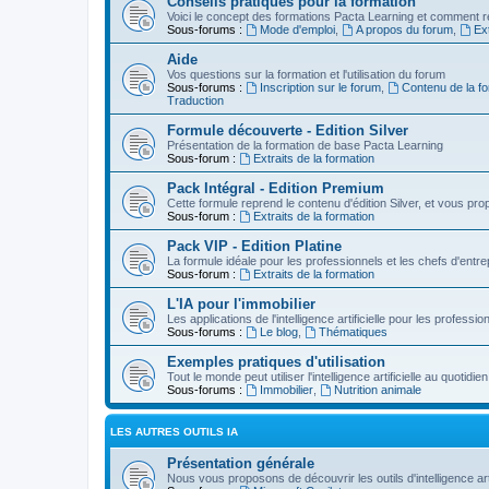
Conseils pratiques pour la formation
Voici le concept des formations Pacta Learning et comment re
Sous-forums :
Mode d'emploi
,
A propos du forum
,
Ext
Aide
Vos questions sur la formation et l'utilisation du forum
Sous-forums :
Inscription sur le forum
,
Contenu de la fo
Traduction
Formule découverte - Edition Silver
Présentation de la formation de base Pacta Learning
Sous-forum :
Extraits de la formation
Pack Intégral - Edition Premium
Cette formule reprend le contenu d'édition Silver, et vous p
Sous-forum :
Extraits de la formation
Pack VIP - Edition Platine
La formule idéale pour les professionnels et les chefs d'entre
Sous-forum :
Extraits de la formation
L'IA pour l'immobilier
Les applications de l'intelligence artificielle pour les professio
Sous-forums :
Le blog
,
Thématiques
Exemples pratiques d'utilisation
Tout le monde peut utiliser l'intelligence artificielle au quot
Sous-forums :
Immobilier
,
Nutrition animale
LES AUTRES OUTILS IA
Présentation générale
Nous vous proposons de découvrir les outils d'intelligence arti