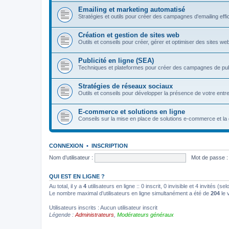
Emailing et marketing automatisé
Stratégies et outils pour créer des campagnes d'emailing eff
Création et gestion de sites web
Outils et conseils pour créer, gérer et optimiser des sites we
Publicité en ligne (SEA)
Techniques et plateformes pour créer des campagnes de pu
Stratégies de réseaux sociaux
Outils et conseils pour développer la présence de votre entre
E-commerce et solutions en ligne
Conseils sur la mise en place de solutions e-commerce et la 
CONNEXION
•
INSCRIPTION
Nom d’utilisateur :
Mot de passe :
QUI EST EN LIGNE ?
Au total, il y a
4
utilisateurs en ligne :: 0 inscrit, 0 invisible et 4 invités (
Le nombre maximal d’utilisateurs en ligne simultanément a été de
204
le 
Utilisateurs inscrits : Aucun utilisateur inscrit
Légende :
Administrateurs
,
Modérateurs généraux