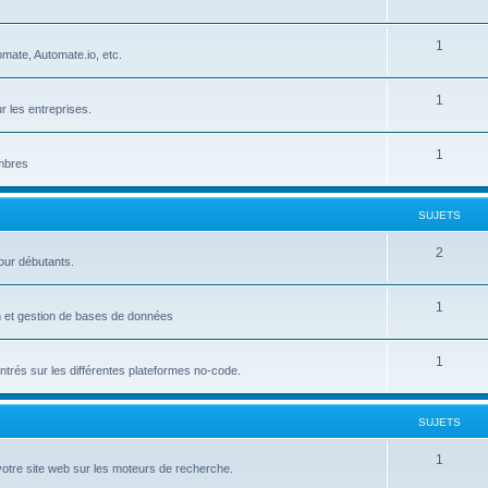
u
e
S
1
j
t
mate, Automate.io, etc.
u
e
s
S
1
j
t
r les entreprises.
u
e
s
S
1
j
t
embres
u
e
s
j
t
SUJETS
e
s
S
2
our débutants.
t
u
s
S
1
j
on et gestion de bases de données
u
e
S
1
j
t
trés sur les différentes plateformes no-code.
u
e
s
j
t
SUJETS
e
s
S
1
votre site web sur les moteurs de recherche.
t
u