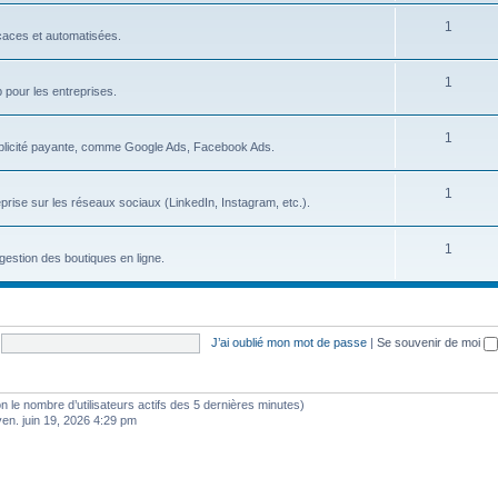
s
S
1
j
icaces et automatisées.
u
e
S
1
j
t
b pour les entreprises.
u
e
s
S
1
j
t
blicité payante, comme Google Ads, Facebook Ads.
u
e
s
S
1
j
t
prise sur les réseaux sociaux (LinkedIn, Instagram, etc.).
u
e
s
S
1
j
t
gestion des boutiques en ligne.
u
e
s
j
t
e
s
J’ai oublié mon mot de passe
|
Se souvenir de moi
t
s
selon le nombre d’utilisateurs actifs des 5 dernières minutes)
ven. juin 19, 2026 4:29 pm