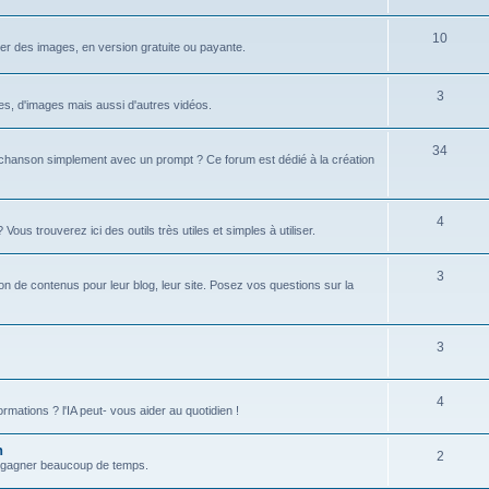
u
s
j
S
10
r des images, en version gratuite ou payante.
e
u
t
j
S
3
xtes, d'images mais aussi d'autres vidéos.
s
e
u
S
34
t
j
hanson simplement avec un prompt ? Ce forum est dédié à la création
u
s
e
j
t
S
4
s trouverez ici des outils très utiles et simples à utiliser.
e
s
u
t
S
3
j
tion de contenus pour leur blog, leur site. Posez vos questions sur la
s
u
e
j
t
S
3
e
s
u
t
S
4
j
formations ? l'IA peut- vous aider au quotidien !
s
u
e
n
S
2
j
t
 et gagner beaucoup de temps.
u
e
s