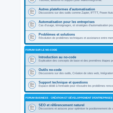
Tutoriels, astuces et support pour Make/Integromat.
Autres plateformes d'automatisation
Discussions sur des outils comme Zapier, IFTTT, Power Auto
Automatisation pour les entreprises
Cas d'usage, témoignages, et stratégies d'automatisation pou
Problèmes et solutions
Résolution de problèmes techniques et assistance entre m
FORUM SUR LE NO-CODE
Introduction au no-code
Explication des concepts de base et des premières étapes p
Outils no-code
Discussions sur des outils, Création de sites web, Intégrati
Support technique et questions
Espace dédié à l’entraide pour résoudre les problèmes rencon
FORUM BUSINESS : CRÉATION ET DÉVELOPPEMENT D'ENTREPRISES
SEO et référencement naturel
Discussions et astuces pour optimiser le positionnement de 