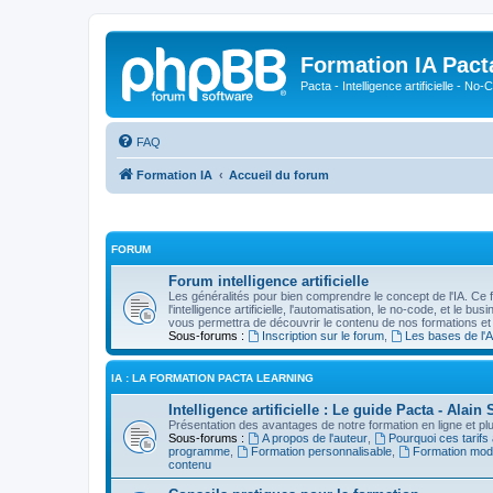
Formation IA Pact
Pacta - Intelligence artificielle - N
FAQ
Formation IA
Accueil du forum
FORUM
Forum intelligence artificielle
Les généralités pour bien comprendre le concept de l'IA. Ce 
l'intelligence artificielle, l'automatisation, le no-code, et le b
vous permettra de découvrir le contenu de nos formations et
Sous-forums :
Inscription sur le forum
,
Les bases de l'A
IA : LA FORMATION PACTA LEARNING
Intelligence artificielle : Le guide Pacta - Ala
Présentation des avantages de notre formation en ligne et plus
Sous-forums :
A propos de l'auteur
,
Pourquoi ces tarifs
programme
,
Formation personnalisable
,
Formation mod
contenu