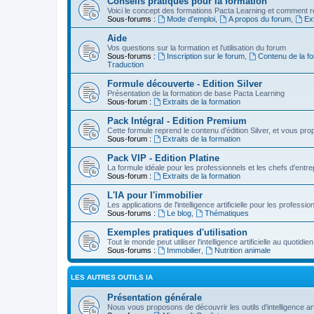
Conseils pratiques pour la formation
Voici le concept des formations Pacta Learning et comment re
Sous-forums :
Mode d'emploi
,
A propos du forum
,
Ext
Aide
Vos questions sur la formation et l'utilisation du forum
Sous-forums :
Inscription sur le forum
,
Contenu de la fo
Traduction
Formule découverte - Edition Silver
Présentation de la formation de base Pacta Learning
Sous-forum :
Extraits de la formation
Pack Intégral - Edition Premium
Cette formule reprend le contenu d'édition Silver, et vous p
Sous-forum :
Extraits de la formation
Pack VIP - Edition Platine
La formule idéale pour les professionnels et les chefs d'entre
Sous-forum :
Extraits de la formation
L'IA pour l'immobilier
Les applications de l'intelligence artificielle pour les professio
Sous-forums :
Le blog
,
Thématiques
Exemples pratiques d'utilisation
Tout le monde peut utiliser l'intelligence artificielle au quot
Sous-forums :
Immobilier
,
Nutrition animale
LES AUTRES OUTILS IA
Présentation générale
Nous vous proposons de découvrir les outils d'intelligence arti