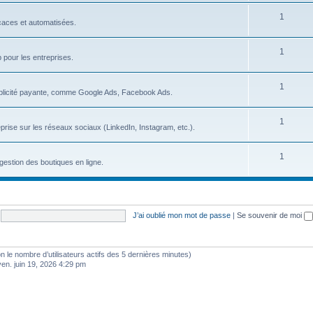
s
S
1
j
icaces et automatisées.
u
e
S
1
j
t
b pour les entreprises.
u
e
s
S
1
j
t
blicité payante, comme Google Ads, Facebook Ads.
u
e
s
S
1
j
t
prise sur les réseaux sociaux (LinkedIn, Instagram, etc.).
u
e
s
S
1
j
t
gestion des boutiques en ligne.
u
e
s
j
t
e
s
J’ai oublié mon mot de passe
|
Se souvenir de moi
t
s
selon le nombre d’utilisateurs actifs des 5 dernières minutes)
ven. juin 19, 2026 4:29 pm