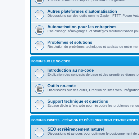
Tutoriels, astuces et support pour Make/Integromat.
Autres plateformes d'automatisation
Discussions sur des outils comme Zapier, IFTTT, Power Auto
Automatisation pour les entreprises
Cas d'usage, témoignages, et stratégies d'automatisation pou
Problèmes et solutions
Résolution de problèmes techniques et assistance entre m
FORUM SUR LE NO-CODE
Introduction au no-code
Explication des concepts de base et des premières étapes p
Outils no-code
Discussions sur des outils, Création de sites web, Intégrati
Support technique et questions
Espace dédié à l’entraide pour résoudre les problèmes rencon
FORUM BUSINESS : CRÉATION ET DÉVELOPPEMENT D'ENTREPRISES
SEO et référencement naturel
Discussions et astuces pour optimiser le positionnement de 