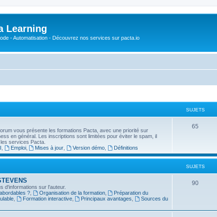
a Learning
o-Code - Automatisation - Découvrez nos services sur pacta.io
SUJETS
S
65
forum vous présente les formations Pacta, avec une priorité sur
usiness en général. Les inscriptions sont limitées pour éviter le spam, il
u
 les services Pacta.
I
,
Emploi
,
Mises à jour
,
Version démo
,
Définitions
j
e
SUJETS
t
in STEVENS
S
90
 d'informations sur l'auteur.
s
 abordables ?
,
Organisation de la formation
,
Préparation du
u
ulable
,
Formation interactive
,
Principaux avantages
,
Sources du
j