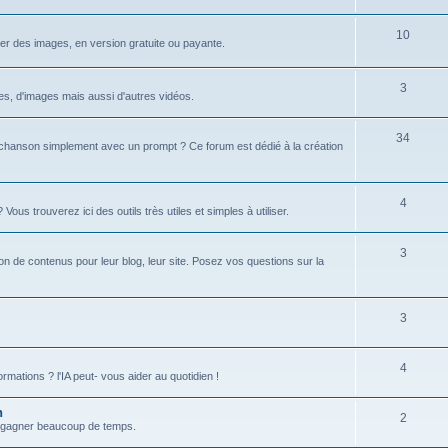
u
s
j
S
10
r des images, en version gratuite ou payante.
e
u
t
j
S
3
xtes, d'images mais aussi d'autres vidéos.
s
e
u
S
34
t
j
hanson simplement avec un prompt ? Ce forum est dédié à la création
u
s
e
j
t
S
4
s trouverez ici des outils très utiles et simples à utiliser.
e
s
u
t
S
3
j
tion de contenus pour leur blog, leur site. Posez vos questions sur la
s
u
e
j
t
S
3
e
s
u
t
S
4
j
formations ? l'IA peut- vous aider au quotidien !
s
u
e
n
S
2
j
t
 et gagner beaucoup de temps.
u
e
s