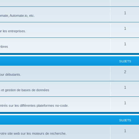
u
e
S
1
j
t
mate, Automate.io, etc.
u
e
s
S
1
j
t
r les entreprises.
u
e
s
S
1
j
t
embres
u
e
s
j
t
SUJETS
e
s
S
2
our débutants.
t
u
s
S
1
j
on et gestion de bases de données
u
e
S
1
j
t
trés sur les différentes plateformes no-code.
u
e
s
j
t
SUJETS
e
s
S
1
votre site web sur les moteurs de recherche.
t
u