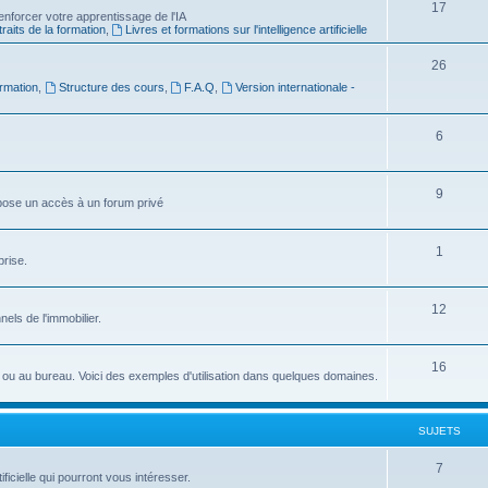
S
17
e
nforcer votre apprentissage de l'IA
raits de la formation
,
Livres et formations sur l'intelligence artificielle
u
t
j
s
S
26
rmation
,
Structure des cours
,
F.A.Q
,
Version internationale -
e
u
t
j
S
6
s
e
u
t
j
S
9
ropose un accès à un forum privé
s
e
u
t
j
S
1
prise.
s
e
u
t
j
S
12
nnels de l'immobilier.
s
e
u
t
j
S
16
idien ou au bureau. Voici des exemples d'utilisation dans quelques domaines.
s
e
u
t
j
SUJETS
s
e
S
7
ficielle qui pourront vous intéresser.
t