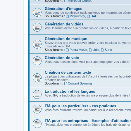
Sous-forum :
Microsoft Copilot
Génération d'images
Vous avez de nombreux outils qui vous permettront de génére
Sous-forums :
Midjourney
,
DALL-E
Génération de vidéos
Voici le forum dédié à la production de vidéos, à partir de te
Génération de musique
Savez-vous que vous pouvez créer votre musique ou votre c
musicale avec l'IA.
Sous-forums :
Pacta Music
,
Udio
,
Suno
Génération de voix
Vous avez besoin d'une voix pour accompagner vos vidéos ? Vou
Création de contenu texte
La plupart des utilisateurs de l'IA sont intéressés par la créa
création de texte.
Sous-forum :
Content Spinning
La traduction et les langues
Avec l'IA, la traduction de textes n'a presque plus de limites !
l'IA pour les particuliers - cas pratiques
Vous êtes étudiant, retraité, ou particulier à la recherche d'in
l'IA pour les entreprises - Exemples d'utilisatio
l'IA peut aider votre entreprise à réduire les frais généraux