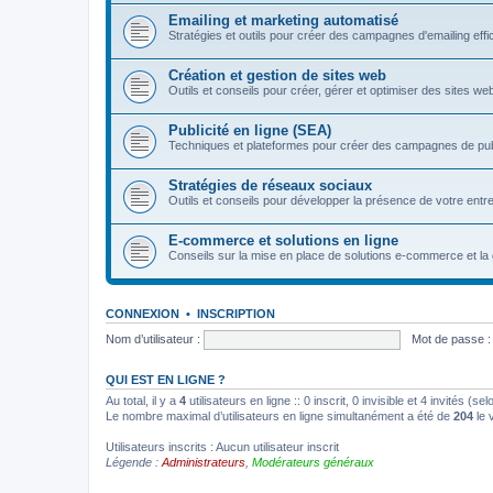
Emailing et marketing automatisé
Stratégies et outils pour créer des campagnes d'emailing eff
Création et gestion de sites web
Outils et conseils pour créer, gérer et optimiser des sites we
Publicité en ligne (SEA)
Techniques et plateformes pour créer des campagnes de pu
Stratégies de réseaux sociaux
Outils et conseils pour développer la présence de votre entre
E-commerce et solutions en ligne
Conseils sur la mise en place de solutions e-commerce et la 
CONNEXION
•
INSCRIPTION
Nom d’utilisateur :
Mot de passe :
QUI EST EN LIGNE ?
Au total, il y a
4
utilisateurs en ligne :: 0 inscrit, 0 invisible et 4 invités (
Le nombre maximal d’utilisateurs en ligne simultanément a été de
204
le 
Utilisateurs inscrits : Aucun utilisateur inscrit
Légende :
Administrateurs
,
Modérateurs généraux