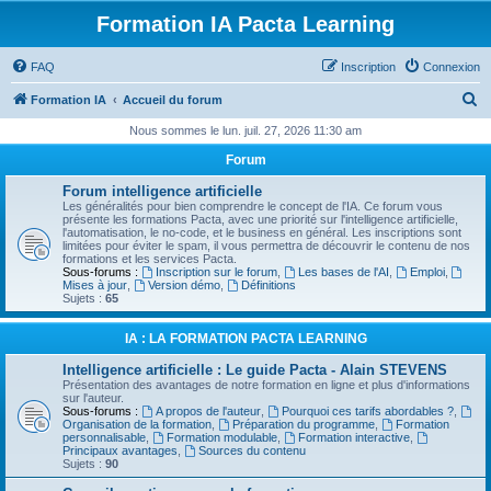
Formation IA Pacta Learning
FAQ
Inscription
Connexion
R
Formation IA
Accueil du forum
e
Nous sommes le lun. juil. 27, 2026 11:30 am
c
Forum
h
Forum intelligence artificielle
e
Les généralités pour bien comprendre le concept de l'IA. Ce forum vous
présente les formations Pacta, avec une priorité sur l'intelligence artificielle,
r
l'automatisation, le no-code, et le business en général. Les inscriptions sont
limitées pour éviter le spam, il vous permettra de découvrir le contenu de nos
c
formations et les services Pacta.
Sous-forums :
Inscription sur le forum
,
Les bases de l'AI
,
Emploi
,
h
Mises à jour
,
Version démo
,
Définitions
Sujets :
65
e
r
IA : LA FORMATION PACTA LEARNING
Intelligence artificielle : Le guide Pacta - Alain STEVENS
Présentation des avantages de notre formation en ligne et plus d'informations
sur l'auteur.
Sous-forums :
A propos de l'auteur
,
Pourquoi ces tarifs abordables ?
,
Organisation de la formation
,
Préparation du programme
,
Formation
personnalisable
,
Formation modulable
,
Formation interactive
,
Principaux avantages
,
Sources du contenu
Sujets :
90