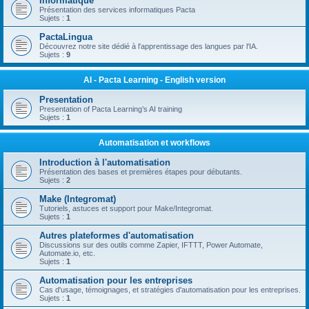
Informatique
Présentation des services informatiques Pacta
Sujets :
1
PactaLingua
Découvrez notre site dédié à l'apprentissage des langues par l'IA.
Sujets :
9
AI - Pacta Learning - English version
Presentation
Presentation of Pacta Learning’s AI training
Sujets :
1
Automatisation et workflows
Introduction à l'automatisation
Présentation des bases et premières étapes pour débutants.
Sujets :
2
Make (Integromat)
Tutoriels, astuces et support pour Make/Integromat.
Sujets :
1
Autres plateformes d'automatisation
Discussions sur des outils comme Zapier, IFTTT, Power Automate,
Automate.io, etc.
Sujets :
1
Automatisation pour les entreprises
Cas d'usage, témoignages, et stratégies d'automatisation pour les entreprises.
Sujets :
1