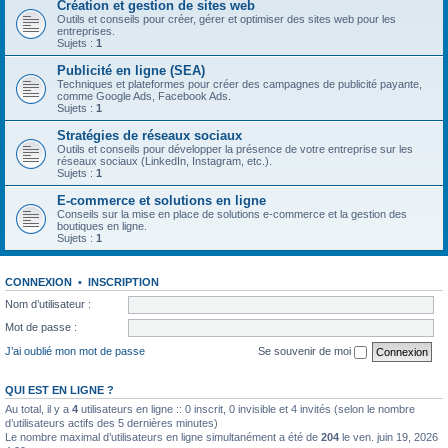
Création et gestion de sites web
Outils et conseils pour créer, gérer et optimiser des sites web pour les
entreprises.
Sujets :
1
Publicité en ligne (SEA)
Techniques et plateformes pour créer des campagnes de publicité payante,
comme Google Ads, Facebook Ads.
Sujets :
1
Stratégies de réseaux sociaux
Outils et conseils pour développer la présence de votre entreprise sur les
réseaux sociaux (LinkedIn, Instagram, etc.).
Sujets :
1
E-commerce et solutions en ligne
Conseils sur la mise en place de solutions e-commerce et la gestion des
boutiques en ligne.
Sujets :
1
CONNEXION
•
INSCRIPTION
Nom d’utilisateur :
Mot de passe :
J’ai oublié mon mot de passe
Se souvenir de moi
QUI EST EN LIGNE ?
Au total, il y a
4
utilisateurs en ligne :: 0 inscrit, 0 invisible et 4 invités (selon le nombre
d’utilisateurs actifs des 5 dernières minutes)
Le nombre maximal d’utilisateurs en ligne simultanément a été de
204
le ven. juin 19, 2026