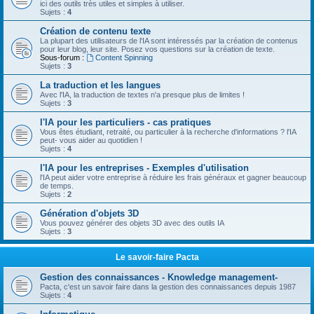
ici des outils très utiles et simples à utiliser.
Sujets :
4
Création de contenu texte
La plupart des utilisateurs de l'IA sont intéressés par la création de contenus
pour leur blog, leur site. Posez vos questions sur la création de texte.
Sous-forum :
Content Spinning
Sujets :
3
La traduction et les langues
Avec l'IA, la traduction de textes n'a presque plus de limites !
Sujets :
3
l'IA pour les particuliers - cas pratiques
Vous êtes étudiant, retraité, ou particulier à la recherche d'informations ? l'IA
peut- vous aider au quotidien !
Sujets :
4
l'IA pour les entreprises - Exemples d'utilisation
l'IA peut aider votre entreprise à réduire les frais généraux et gagner beaucoup
de temps.
Sujets :
2
Génération d'objets 3D
Vous pouvez générer des objets 3D avec des outils IA
Sujets :
3
Le savoir-faire Pacta
Gestion des connaissances - Knowledge management-
Pacta, c'est un savoir faire dans la gestion des connaissances depuis 1987
Sujets :
4