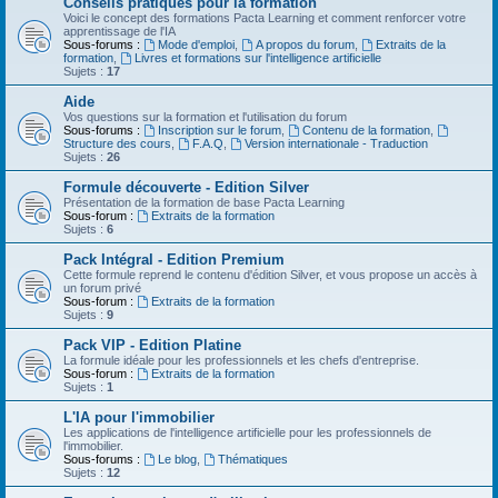
Conseils pratiques pour la formation
Voici le concept des formations Pacta Learning et comment renforcer votre
apprentissage de l'IA
Sous-forums :
Mode d'emploi
,
A propos du forum
,
Extraits de la
formation
,
Livres et formations sur l'intelligence artificielle
Sujets :
17
Aide
Vos questions sur la formation et l'utilisation du forum
Sous-forums :
Inscription sur le forum
,
Contenu de la formation
,
Structure des cours
,
F.A.Q
,
Version internationale - Traduction
Sujets :
26
Formule découverte - Edition Silver
Présentation de la formation de base Pacta Learning
Sous-forum :
Extraits de la formation
Sujets :
6
Pack Intégral - Edition Premium
Cette formule reprend le contenu d'édition Silver, et vous propose un accès à
un forum privé
Sous-forum :
Extraits de la formation
Sujets :
9
Pack VIP - Edition Platine
La formule idéale pour les professionnels et les chefs d'entreprise.
Sous-forum :
Extraits de la formation
Sujets :
1
L'IA pour l'immobilier
Les applications de l'intelligence artificielle pour les professionnels de
l'immobilier.
Sous-forums :
Le blog
,
Thématiques
Sujets :
12