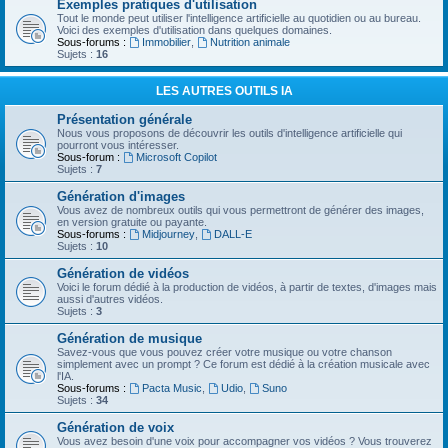
Exemples pratiques d'utilisation
Tout le monde peut utiliser l'intelligence artificielle au quotidien ou au bureau.
Voici des exemples d'utilisation dans quelques domaines.
Sous-forums :
Immobilier
,
Nutrition animale
Sujets :
16
LES AUTRES OUTILS IA
Présentation générale
Nous vous proposons de découvrir les outils d'intelligence artificielle qui
pourront vous intéresser.
Sous-forum :
Microsoft Copilot
Sujets :
7
Génération d'images
Vous avez de nombreux outils qui vous permettront de générer des images,
en version gratuite ou payante.
Sous-forums :
Midjourney
,
DALL-E
Sujets :
10
Génération de vidéos
Voici le forum dédié à la production de vidéos, à partir de textes, d'images mais
aussi d'autres vidéos.
Sujets :
3
Génération de musique
Savez-vous que vous pouvez créer votre musique ou votre chanson
simplement avec un prompt ? Ce forum est dédié à la création musicale avec
l'IA.
Sous-forums :
Pacta Music
,
Udio
,
Suno
Sujets :
34
Génération de voix
Vous avez besoin d'une voix pour accompagner vos vidéos ? Vous trouverez