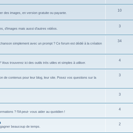
u
s
j
S
10
r des images, en version gratuite ou payante.
e
u
t
j
S
3
xtes, d'images mais aussi d'autres vidéos.
s
e
u
S
34
t
j
hanson simplement avec un prompt ? Ce forum est dédié à la création
u
s
e
j
t
S
4
s trouverez ici des outils très utiles et simples à utiliser.
e
s
u
t
S
3
j
tion de contenus pour leur blog, leur site. Posez vos questions sur la
s
u
e
j
t
S
3
e
s
u
t
S
4
j
formations ? l'IA peut- vous aider au quotidien !
s
u
e
n
S
2
j
t
 et gagner beaucoup de temps.
u
e
s