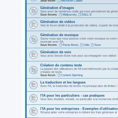
Sous-forum :
Microsoft Copilot
Génération d'images
Vous avez de nombreux outils qui vous permettront de génére
Sous-forums :
Midjourney
,
DALL-E
Génération de vidéos
Voici le forum dédié à la production de vidéos, à partir de te
Génération de musique
Savez-vous que vous pouvez créer votre musique ou votre c
musicale avec l'IA.
Sous-forums :
Pacta Music
,
Udio
,
Suno
Génération de voix
Vous avez besoin d'une voix pour accompagner vos vidéos ? Vou
Création de contenu texte
La plupart des utilisateurs de l'IA sont intéressés par la créa
création de texte.
Sous-forum :
Content Spinning
La traduction et les langues
Avec l'IA, la traduction de textes n'a presque plus de limites !
l'IA pour les particuliers - cas pratiques
Vous êtes étudiant, retraité, ou particulier à la recherche d'in
l'IA pour les entreprises - Exemples d'utilisatio
l'IA peut aider votre entreprise à réduire les frais généraux