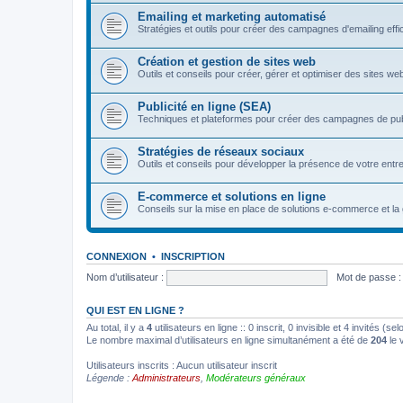
Emailing et marketing automatisé
Stratégies et outils pour créer des campagnes d'emailing eff
Création et gestion de sites web
Outils et conseils pour créer, gérer et optimiser des sites we
Publicité en ligne (SEA)
Techniques et plateformes pour créer des campagnes de pu
Stratégies de réseaux sociaux
Outils et conseils pour développer la présence de votre entre
E-commerce et solutions en ligne
Conseils sur la mise en place de solutions e-commerce et la 
CONNEXION
•
INSCRIPTION
Nom d’utilisateur :
Mot de passe :
QUI EST EN LIGNE ?
Au total, il y a
4
utilisateurs en ligne :: 0 inscrit, 0 invisible et 4 invités (
Le nombre maximal d’utilisateurs en ligne simultanément a été de
204
le 
Utilisateurs inscrits : Aucun utilisateur inscrit
Légende :
Administrateurs
,
Modérateurs généraux