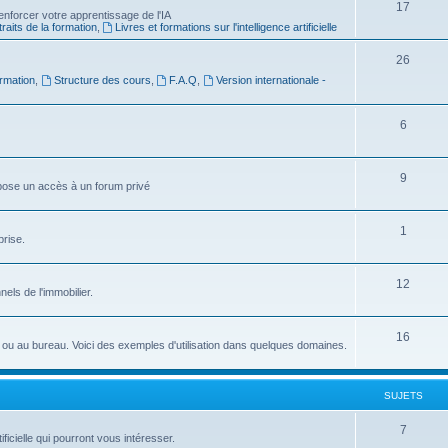
S
17
e
nforcer votre apprentissage de l'IA
raits de la formation
,
Livres et formations sur l'intelligence artificielle
u
t
j
s
S
26
rmation
,
Structure des cours
,
F.A.Q
,
Version internationale -
e
u
t
j
S
6
s
e
u
t
j
S
9
ropose un accès à un forum privé
s
e
u
t
j
S
1
prise.
s
e
u
t
j
S
12
nnels de l'immobilier.
s
e
u
t
j
S
16
idien ou au bureau. Voici des exemples d'utilisation dans quelques domaines.
s
e
u
t
j
SUJETS
s
e
S
7
ficielle qui pourront vous intéresser.
t