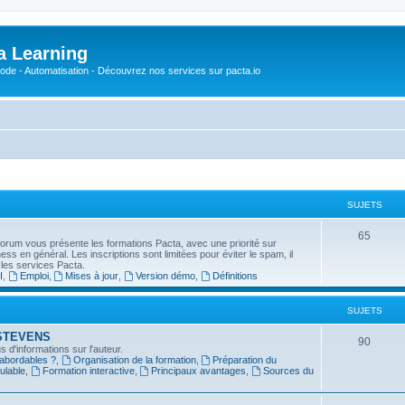
a Learning
o-Code - Automatisation - Découvrez nos services sur pacta.io
SUJETS
S
65
forum vous présente les formations Pacta, avec une priorité sur
usiness en général. Les inscriptions sont limitées pour éviter le spam, il
u
 les services Pacta.
I
,
Emploi
,
Mises à jour
,
Version démo
,
Définitions
j
e
SUJETS
t
in STEVENS
S
90
 d'informations sur l'auteur.
s
 abordables ?
,
Organisation de la formation
,
Préparation du
u
ulable
,
Formation interactive
,
Principaux avantages
,
Sources du
j