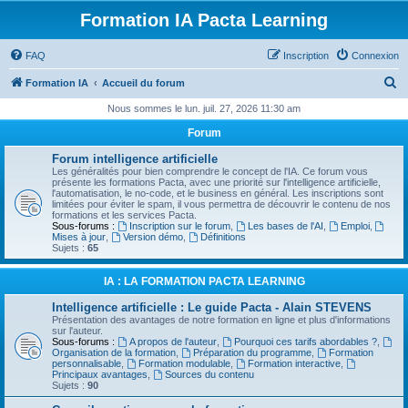
Formation IA Pacta Learning
FAQ
Inscription
Connexion
R
Formation IA
Accueil du forum
e
Nous sommes le lun. juil. 27, 2026 11:30 am
c
Forum
h
Forum intelligence artificielle
e
Les généralités pour bien comprendre le concept de l'IA. Ce forum vous
présente les formations Pacta, avec une priorité sur l'intelligence artificielle,
r
l'automatisation, le no-code, et le business en général. Les inscriptions sont
limitées pour éviter le spam, il vous permettra de découvrir le contenu de nos
c
formations et les services Pacta.
Sous-forums :
Inscription sur le forum
,
Les bases de l'AI
,
Emploi
,
h
Mises à jour
,
Version démo
,
Définitions
Sujets :
65
e
r
IA : LA FORMATION PACTA LEARNING
Intelligence artificielle : Le guide Pacta - Alain STEVENS
Présentation des avantages de notre formation en ligne et plus d'informations
sur l'auteur.
Sous-forums :
A propos de l'auteur
,
Pourquoi ces tarifs abordables ?
,
Organisation de la formation
,
Préparation du programme
,
Formation
personnalisable
,
Formation modulable
,
Formation interactive
,
Principaux avantages
,
Sources du contenu
Sujets :
90