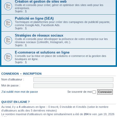
Création et gestion de sites web
Outils et conseils pour créer, gérer et optimiser des sites web pour les
entreprises.
Sujets :
1
Publicité en ligne (SEA)
Techniques et plateformes pour créer des campagnes de publicité payante,
comme Google Ads, Facebook Ads.
Sujets :
1
Stratégies de réseaux sociaux
Outils et conseils pour développer la présence de votre entreprise sur les
réseaux sociaux (LinkedIn, Instagram, etc.).
Sujets :
1
E-commerce et solutions en ligne
Conseils sur la mise en place de solutions e-commerce et la gestion des
boutiques en ligne.
Sujets :
1
CONNEXION
•
INSCRIPTION
Nom d’utilisateur :
Mot de passe :
J’ai oublié mon mot de passe
Se souvenir de moi
QUI EST EN LIGNE ?
Au total, il y a
4
utilisateurs en ligne :: 0 inscrit, 0 invisible et 4 invités (selon le nombre
d’utilisateurs actifs des 5 dernières minutes)
Le nombre maximal d’utilisateurs en ligne simultanément a été de
204
le ven. juin 19, 2026