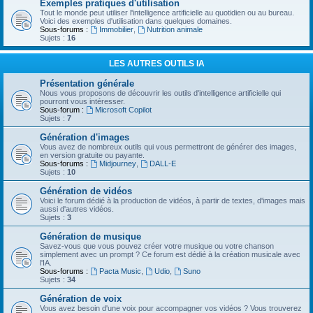
Exemples pratiques d'utilisation
Tout le monde peut utiliser l'intelligence artificielle au quotidien ou au bureau.
Voici des exemples d'utilisation dans quelques domaines.
Sous-forums :
Immobilier
,
Nutrition animale
Sujets :
16
LES AUTRES OUTILS IA
Présentation générale
Nous vous proposons de découvrir les outils d'intelligence artificielle qui
pourront vous intéresser.
Sous-forum :
Microsoft Copilot
Sujets :
7
Génération d'images
Vous avez de nombreux outils qui vous permettront de générer des images,
en version gratuite ou payante.
Sous-forums :
Midjourney
,
DALL-E
Sujets :
10
Génération de vidéos
Voici le forum dédié à la production de vidéos, à partir de textes, d'images mais
aussi d'autres vidéos.
Sujets :
3
Génération de musique
Savez-vous que vous pouvez créer votre musique ou votre chanson
simplement avec un prompt ? Ce forum est dédié à la création musicale avec
l'IA.
Sous-forums :
Pacta Music
,
Udio
,
Suno
Sujets :
34
Génération de voix
Vous avez besoin d'une voix pour accompagner vos vidéos ? Vous trouverez