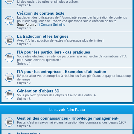
ici des outils très utiles et simples à utiliser.
Sujets :
4
Création de contenu texte
La plupart des utilisateurs de l'IA sont intéressés par la création de contenus
pour leur blog, leur site. Posez vos questions sur la création de texte.
Sous-forum :
Content Spinning
Sujets :
3
La traduction et les langues
Avec l'IA, la traduction de textes n'a presque plus de limites !
Sujets :
3
l'IA pour les particuliers - cas pratiques
Vous êtes étudiant, retraité, ou particulier à la recherche d'informations ? l'IA
peut- vous aider au quotidien !
Sujets :
4
l'IA pour les entreprises - Exemples d'utilisation
l'IA peut aider votre entreprise à réduire les frais généraux et gagner beaucoup
de temps.
Sujets :
2
Génération d'objets 3D
Vous pouvez générer des objets 3D avec des outils IA
Sujets :
3
Le savoir-faire Pacta
Gestion des connaissances - Knowledge management-
Pacta, c'est un savoir faire dans la gestion des connaissances depuis 1987
Sujets :
4