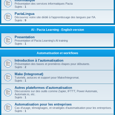
Informatique
Présentation des services informatiques Pacta
Sujets :
1
PactaLingua
Découvrez notre site dédié à l'apprentissage des langues par l'IA.
Sujets :
9
AI - Pacta Learning - English version
Presentation
Presentation of Pacta Learning’s AI training
Sujets :
1
Automatisation et workflows
Introduction à l'automatisation
Présentation des bases et premières étapes pour débutants.
Sujets :
2
Make (Integromat)
Tutoriels, astuces et support pour Make/Integromat.
Sujets :
1
Autres plateformes d'automatisation
Discussions sur des outils comme Zapier, IFTTT, Power Automate,
Automate.io, etc.
Sujets :
1
Automatisation pour les entreprises
Cas d'usage, témoignages, et stratégies d'automatisation pour les entreprises.
Sujets :
1