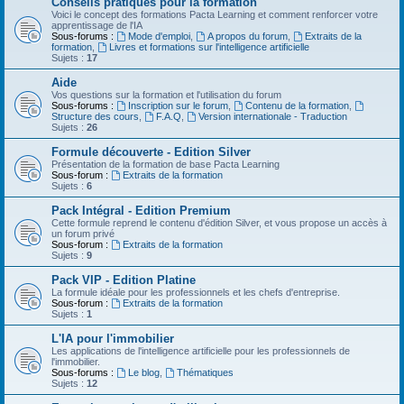
Conseils pratiques pour la formation
Voici le concept des formations Pacta Learning et comment renforcer votre
apprentissage de l'IA
Sous-forums :
Mode d'emploi
,
A propos du forum
,
Extraits de la
formation
,
Livres et formations sur l'intelligence artificielle
Sujets :
17
Aide
Vos questions sur la formation et l'utilisation du forum
Sous-forums :
Inscription sur le forum
,
Contenu de la formation
,
Structure des cours
,
F.A.Q
,
Version internationale - Traduction
Sujets :
26
Formule découverte - Edition Silver
Présentation de la formation de base Pacta Learning
Sous-forum :
Extraits de la formation
Sujets :
6
Pack Intégral - Edition Premium
Cette formule reprend le contenu d'édition Silver, et vous propose un accès à
un forum privé
Sous-forum :
Extraits de la formation
Sujets :
9
Pack VIP - Edition Platine
La formule idéale pour les professionnels et les chefs d'entreprise.
Sous-forum :
Extraits de la formation
Sujets :
1
L'IA pour l'immobilier
Les applications de l'intelligence artificielle pour les professionnels de
l'immobilier.
Sous-forums :
Le blog
,
Thématiques
Sujets :
12