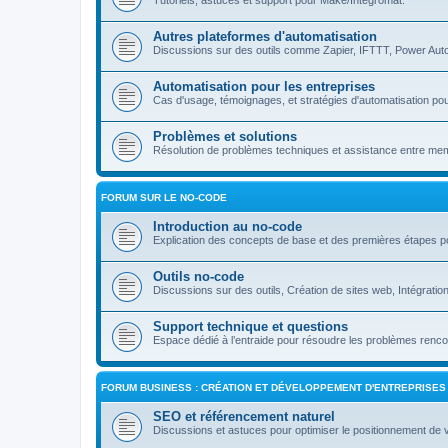
Tutoriels, astuces et support pour Make/Integromat.
Autres plateformes d'automatisation
Discussions sur des outils comme Zapier, IFTTT, Power Auto
Automatisation pour les entreprises
Cas d'usage, témoignages, et stratégies d'automatisation pou
Problèmes et solutions
Résolution de problèmes techniques et assistance entre m
FORUM SUR LE NO-CODE
Introduction au no-code
Explication des concepts de base et des premières étapes p
Outils no-code
Discussions sur des outils, Création de sites web, Intégrati
Support technique et questions
Espace dédié à l’entraide pour résoudre les problèmes rencon
FORUM BUSINESS : CRÉATION ET DÉVELOPPEMENT D'ENTREPRISES
SEO et référencement naturel
Discussions et astuces pour optimiser le positionnement de 