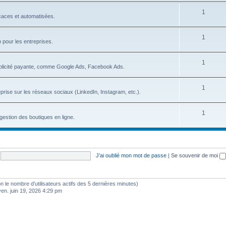
s
S
1
j
icaces et automatisées.
u
e
S
1
j
t
b pour les entreprises.
u
e
s
S
1
j
t
blicité payante, comme Google Ads, Facebook Ads.
u
e
s
S
1
j
t
prise sur les réseaux sociaux (LinkedIn, Instagram, etc.).
u
e
s
S
1
j
t
gestion des boutiques en ligne.
u
e
s
j
t
e
s
J’ai oublié mon mot de passe
|
Se souvenir de moi
t
s
selon le nombre d’utilisateurs actifs des 5 dernières minutes)
ven. juin 19, 2026 4:29 pm