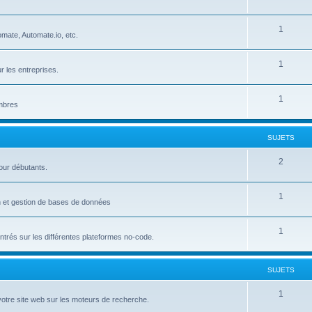
u
e
S
1
j
t
mate, Automate.io, etc.
u
e
s
S
1
j
t
r les entreprises.
u
e
s
S
1
j
t
embres
u
e
s
j
t
SUJETS
e
s
S
2
our débutants.
t
u
s
S
1
j
on et gestion de bases de données
u
e
S
1
j
t
trés sur les différentes plateformes no-code.
u
e
s
j
t
SUJETS
e
s
S
1
votre site web sur les moteurs de recherche.
t
u