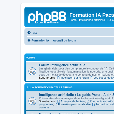
Formation IA Pact
Pacta - Intelligence artificielle - N
FAQ
Formation IA
Accueil du forum
FORUM
Forum intelligence artificielle
Les généralités pour bien comprendre le concept de l'IA. Ce 
l'intelligence artificielle, l'automatisation, le no-code, et le b
vous permettra de découvrir le contenu de nos formations et
Sous-forums :
Inscription sur le forum
,
Les bases de l'A
IA : LA FORMATION PACTA LEARNING
Intelligence artificielle : Le guide Pacta - Ala
Présentation des avantages de notre formation en ligne et plus
Sous-forums :
A propos de l'auteur
,
Pourquoi ces tarifs
programme
,
Formation personnalisable
,
Formation mod
contenu