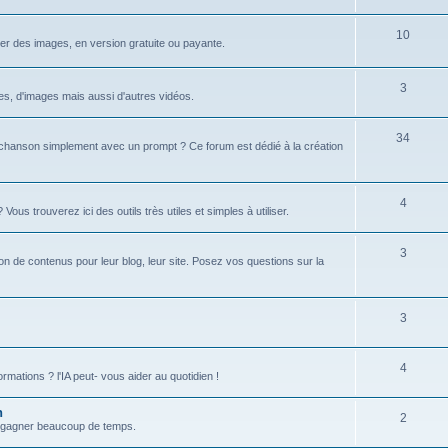
u
s
j
S
10
r des images, en version gratuite ou payante.
e
u
t
j
S
3
xtes, d'images mais aussi d'autres vidéos.
s
e
u
S
34
t
j
hanson simplement avec un prompt ? Ce forum est dédié à la création
u
s
e
j
t
S
4
s trouverez ici des outils très utiles et simples à utiliser.
e
s
u
t
S
3
j
tion de contenus pour leur blog, leur site. Posez vos questions sur la
s
u
e
j
t
S
3
e
s
u
t
S
4
j
formations ? l'IA peut- vous aider au quotidien !
s
u
e
n
S
2
j
t
 et gagner beaucoup de temps.
u
e
s