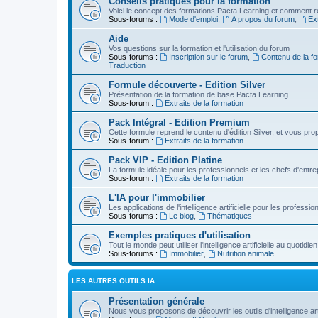
Conseils pratiques pour la formation
Voici le concept des formations Pacta Learning et comment re
Sous-forums :
Mode d'emploi
,
A propos du forum
,
Ext
Aide
Vos questions sur la formation et l'utilisation du forum
Sous-forums :
Inscription sur le forum
,
Contenu de la fo
Traduction
Formule découverte - Edition Silver
Présentation de la formation de base Pacta Learning
Sous-forum :
Extraits de la formation
Pack Intégral - Edition Premium
Cette formule reprend le contenu d'édition Silver, et vous p
Sous-forum :
Extraits de la formation
Pack VIP - Edition Platine
La formule idéale pour les professionnels et les chefs d'entre
Sous-forum :
Extraits de la formation
L'IA pour l'immobilier
Les applications de l'intelligence artificielle pour les professio
Sous-forums :
Le blog
,
Thématiques
Exemples pratiques d'utilisation
Tout le monde peut utiliser l'intelligence artificielle au quot
Sous-forums :
Immobilier
,
Nutrition animale
LES AUTRES OUTILS IA
Présentation générale
Nous vous proposons de découvrir les outils d'intelligence arti