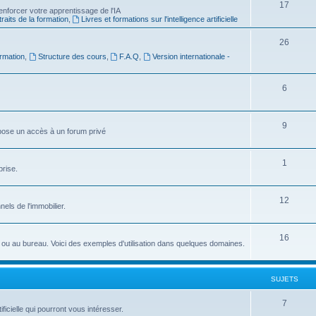
S
17
e
nforcer votre apprentissage de l'IA
raits de la formation
,
Livres et formations sur l'intelligence artificielle
u
t
j
s
S
26
rmation
,
Structure des cours
,
F.A.Q
,
Version internationale -
e
u
t
j
S
6
s
e
u
t
j
S
9
ropose un accès à un forum privé
s
e
u
t
j
S
1
prise.
s
e
u
t
j
S
12
nnels de l'immobilier.
s
e
u
t
j
S
16
idien ou au bureau. Voici des exemples d'utilisation dans quelques domaines.
s
e
u
t
j
SUJETS
s
e
S
7
ficielle qui pourront vous intéresser.
t