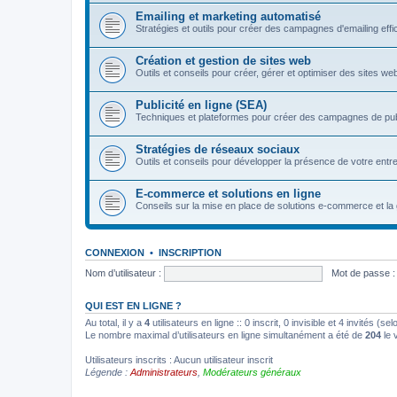
Emailing et marketing automatisé
Stratégies et outils pour créer des campagnes d'emailing eff
Création et gestion de sites web
Outils et conseils pour créer, gérer et optimiser des sites we
Publicité en ligne (SEA)
Techniques et plateformes pour créer des campagnes de pu
Stratégies de réseaux sociaux
Outils et conseils pour développer la présence de votre entre
E-commerce et solutions en ligne
Conseils sur la mise en place de solutions e-commerce et la 
CONNEXION
•
INSCRIPTION
Nom d’utilisateur :
Mot de passe :
QUI EST EN LIGNE ?
Au total, il y a
4
utilisateurs en ligne :: 0 inscrit, 0 invisible et 4 invités (
Le nombre maximal d’utilisateurs en ligne simultanément a été de
204
le 
Utilisateurs inscrits : Aucun utilisateur inscrit
Légende :
Administrateurs
,
Modérateurs généraux