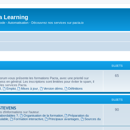
a Learning
o-Code - Automatisation - Découvrez nos services sur pacta.io
SUJETS
S
65
forum vous présente les formations Pacta, avec une priorité sur
usiness en général. Les inscriptions sont limitées pour éviter le spam, il
u
 les services Pacta.
I
,
Emploi
,
Mises à jour
,
Version démo
,
Définitions
j
e
SUJETS
t
in STEVENS
S
90
 d'informations sur l'auteur.
s
 abordables ?
,
Organisation de la formation
,
Préparation du
u
ulable
,
Formation interactive
,
Principaux avantages
,
Sources du
j