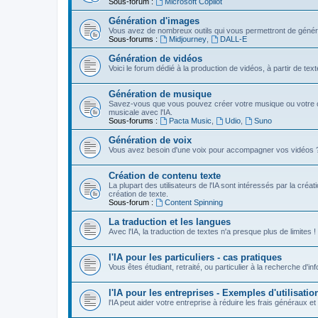
Sous-forum :
Microsoft Copilot
Génération d'images
Vous avez de nombreux outils qui vous permettront de génére
Sous-forums :
Midjourney
,
DALL-E
Génération de vidéos
Voici le forum dédié à la production de vidéos, à partir de te
Génération de musique
Savez-vous que vous pouvez créer votre musique ou votre c
musicale avec l'IA.
Sous-forums :
Pacta Music
,
Udio
,
Suno
Génération de voix
Vous avez besoin d'une voix pour accompagner vos vidéos ? Vou
Création de contenu texte
La plupart des utilisateurs de l'IA sont intéressés par la créa
création de texte.
Sous-forum :
Content Spinning
La traduction et les langues
Avec l'IA, la traduction de textes n'a presque plus de limites !
l'IA pour les particuliers - cas pratiques
Vous êtes étudiant, retraité, ou particulier à la recherche d'in
l'IA pour les entreprises - Exemples d'utilisatio
l'IA peut aider votre entreprise à réduire les frais généraux