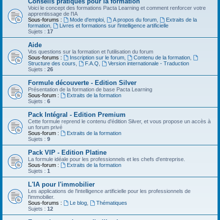
Conseils pratiques pour la formation
Voici le concept des formations Pacta Learning et comment renforcer votre
apprentissage de l'IA
Sous-forums :
Mode d'emploi
,
A propos du forum
,
Extraits de la
formation
,
Livres et formations sur l'intelligence artificielle
Sujets :
17
Aide
Vos questions sur la formation et l'utilisation du forum
Sous-forums :
Inscription sur le forum
,
Contenu de la formation
,
Structure des cours
,
F.A.Q
,
Version internationale - Traduction
Sujets :
26
Formule découverte - Edition Silver
Présentation de la formation de base Pacta Learning
Sous-forum :
Extraits de la formation
Sujets :
6
Pack Intégral - Edition Premium
Cette formule reprend le contenu d'édition Silver, et vous propose un accès à
un forum privé
Sous-forum :
Extraits de la formation
Sujets :
9
Pack VIP - Edition Platine
La formule idéale pour les professionnels et les chefs d'entreprise.
Sous-forum :
Extraits de la formation
Sujets :
1
L'IA pour l'immobilier
Les applications de l'intelligence artificielle pour les professionnels de
l'immobilier.
Sous-forums :
Le blog
,
Thématiques
Sujets :
12