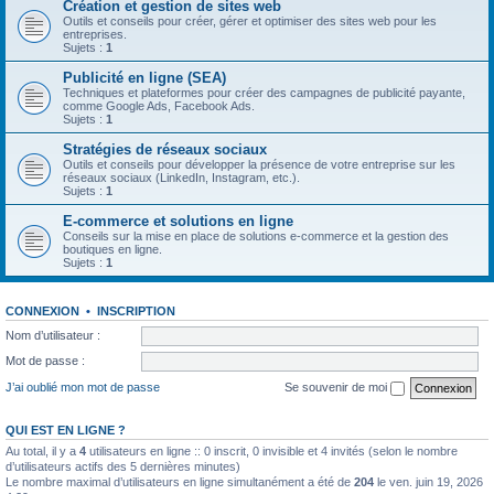
Création et gestion de sites web
Outils et conseils pour créer, gérer et optimiser des sites web pour les
entreprises.
Sujets :
1
Publicité en ligne (SEA)
Techniques et plateformes pour créer des campagnes de publicité payante,
comme Google Ads, Facebook Ads.
Sujets :
1
Stratégies de réseaux sociaux
Outils et conseils pour développer la présence de votre entreprise sur les
réseaux sociaux (LinkedIn, Instagram, etc.).
Sujets :
1
E-commerce et solutions en ligne
Conseils sur la mise en place de solutions e-commerce et la gestion des
boutiques en ligne.
Sujets :
1
CONNEXION
•
INSCRIPTION
Nom d’utilisateur :
Mot de passe :
J’ai oublié mon mot de passe
Se souvenir de moi
QUI EST EN LIGNE ?
Au total, il y a
4
utilisateurs en ligne :: 0 inscrit, 0 invisible et 4 invités (selon le nombre
d’utilisateurs actifs des 5 dernières minutes)
Le nombre maximal d’utilisateurs en ligne simultanément a été de
204
le ven. juin 19, 2026