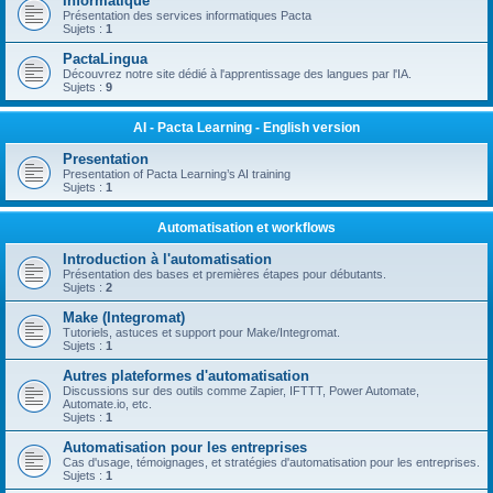
Informatique
Présentation des services informatiques Pacta
Sujets :
1
PactaLingua
Découvrez notre site dédié à l'apprentissage des langues par l'IA.
Sujets :
9
AI - Pacta Learning - English version
Presentation
Presentation of Pacta Learning’s AI training
Sujets :
1
Automatisation et workflows
Introduction à l'automatisation
Présentation des bases et premières étapes pour débutants.
Sujets :
2
Make (Integromat)
Tutoriels, astuces et support pour Make/Integromat.
Sujets :
1
Autres plateformes d'automatisation
Discussions sur des outils comme Zapier, IFTTT, Power Automate,
Automate.io, etc.
Sujets :
1
Automatisation pour les entreprises
Cas d'usage, témoignages, et stratégies d'automatisation pour les entreprises.
Sujets :
1