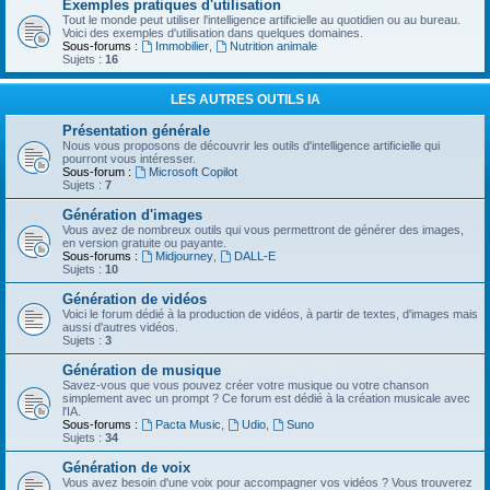
Exemples pratiques d'utilisation
Tout le monde peut utiliser l'intelligence artificielle au quotidien ou au bureau.
Voici des exemples d'utilisation dans quelques domaines.
Sous-forums :
Immobilier
,
Nutrition animale
Sujets :
16
LES AUTRES OUTILS IA
Présentation générale
Nous vous proposons de découvrir les outils d'intelligence artificielle qui
pourront vous intéresser.
Sous-forum :
Microsoft Copilot
Sujets :
7
Génération d'images
Vous avez de nombreux outils qui vous permettront de générer des images,
en version gratuite ou payante.
Sous-forums :
Midjourney
,
DALL-E
Sujets :
10
Génération de vidéos
Voici le forum dédié à la production de vidéos, à partir de textes, d'images mais
aussi d'autres vidéos.
Sujets :
3
Génération de musique
Savez-vous que vous pouvez créer votre musique ou votre chanson
simplement avec un prompt ? Ce forum est dédié à la création musicale avec
l'IA.
Sous-forums :
Pacta Music
,
Udio
,
Suno
Sujets :
34
Génération de voix
Vous avez besoin d'une voix pour accompagner vos vidéos ? Vous trouverez