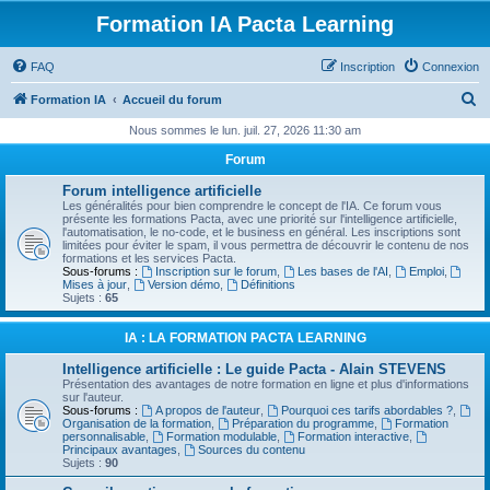
Formation IA Pacta Learning
FAQ
Inscription
Connexion
R
Formation IA
Accueil du forum
e
Nous sommes le lun. juil. 27, 2026 11:30 am
c
Forum
h
Forum intelligence artificielle
e
Les généralités pour bien comprendre le concept de l'IA. Ce forum vous
présente les formations Pacta, avec une priorité sur l'intelligence artificielle,
r
l'automatisation, le no-code, et le business en général. Les inscriptions sont
limitées pour éviter le spam, il vous permettra de découvrir le contenu de nos
c
formations et les services Pacta.
Sous-forums :
Inscription sur le forum
,
Les bases de l'AI
,
Emploi
,
h
Mises à jour
,
Version démo
,
Définitions
Sujets :
65
e
r
IA : LA FORMATION PACTA LEARNING
Intelligence artificielle : Le guide Pacta - Alain STEVENS
Présentation des avantages de notre formation en ligne et plus d'informations
sur l'auteur.
Sous-forums :
A propos de l'auteur
,
Pourquoi ces tarifs abordables ?
,
Organisation de la formation
,
Préparation du programme
,
Formation
personnalisable
,
Formation modulable
,
Formation interactive
,
Principaux avantages
,
Sources du contenu
Sujets :
90