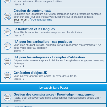
ici des outils très utiles et simples à utiliser.
Sujets :
4
Création de contenu texte
La plupart des utilisateurs de l'IA sont intéressés par la création de contenus
pour leur blog, leur site. Posez vos questions sur la création de texte.
Sous-forum :
Content Spinning
Sujets :
3
La traduction et les langues
Avec l'IA, la traduction de textes n'a presque plus de limites !
Sujets :
3
l'IA pour les particuliers - cas pratiques
Vous êtes étudiant, retraité, ou particulier à la recherche d'informations ? l'IA
peut- vous aider au quotidien !
Sujets :
4
l'IA pour les entreprises - Exemples d'utilisation
l'IA peut aider votre entreprise à réduire les frais généraux et gagner beaucoup
de temps.
Sujets :
2
Génération d'objets 3D
Vous pouvez générer des objets 3D avec des outils IA
Sujets :
3
Le savoir-faire Pacta
Gestion des connaissances - Knowledge management-
Pacta, c'est un savoir faire dans la gestion des connaissances depuis 1987
Sujets :
4