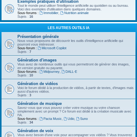
Exemples pratiques d'utilisation
Tout le monde peut utiliser l'intelligence artificielle au quotidien ou au bureau.
Voici des exemples d'utilisation dans quelques domaines.
Sous-forums :
Immobilier
,
Nutrition animale
Sujets :
16
LES AUTRES OUTILS IA
Présentation générale
Nous vous proposons de découvrir les outils d'intelligence artificielle qui
pourront vous intéresser.
Sous-forum :
Microsoft Copilot
Sujets :
7
Génération d'images
Vous avez de nombreux outils qui vous permettront de générer des images,
en version gratuite ou payante.
Sous-forums :
Midjourney
,
DALL-E
Sujets :
10
Génération de vidéos
Voici le forum dédié à la production de vidéos, à partir de textes, d'images mais
aussi d'autres vidéos.
Sujets :
3
Génération de musique
Savez-vous que vous pouvez créer votre musique ou votre chanson
simplement avec un prompt ? Ce forum est dédié à la création musicale avec
l'IA.
Sous-forums :
Pacta Music
,
Udio
,
Suno
Sujets :
34
Génération de voix
Vous avez besoin d'une voix pour accompagner vos vidéos ? Vous trouverez