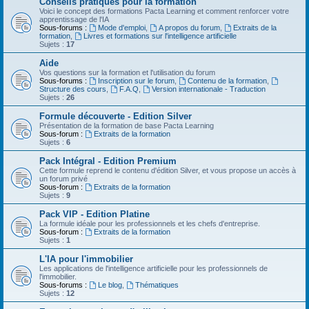
Conseils pratiques pour la formation
Voici le concept des formations Pacta Learning et comment renforcer votre
apprentissage de l'IA
Sous-forums :
Mode d'emploi
,
A propos du forum
,
Extraits de la
formation
,
Livres et formations sur l'intelligence artificielle
Sujets :
17
Aide
Vos questions sur la formation et l'utilisation du forum
Sous-forums :
Inscription sur le forum
,
Contenu de la formation
,
Structure des cours
,
F.A.Q
,
Version internationale - Traduction
Sujets :
26
Formule découverte - Edition Silver
Présentation de la formation de base Pacta Learning
Sous-forum :
Extraits de la formation
Sujets :
6
Pack Intégral - Edition Premium
Cette formule reprend le contenu d'édition Silver, et vous propose un accès à
un forum privé
Sous-forum :
Extraits de la formation
Sujets :
9
Pack VIP - Edition Platine
La formule idéale pour les professionnels et les chefs d'entreprise.
Sous-forum :
Extraits de la formation
Sujets :
1
L'IA pour l'immobilier
Les applications de l'intelligence artificielle pour les professionnels de
l'immobilier.
Sous-forums :
Le blog
,
Thématiques
Sujets :
12