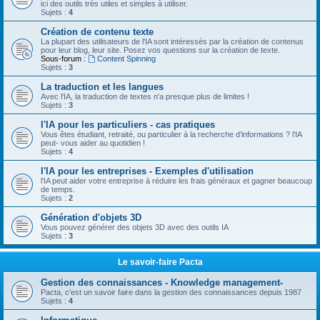
ici des outils très utiles et simples à utiliser.
Sujets :
4
Création de contenu texte
La plupart des utilisateurs de l'IA sont intéressés par la création de contenus
pour leur blog, leur site. Posez vos questions sur la création de texte.
Sous-forum :
Content Spinning
Sujets :
3
La traduction et les langues
Avec l'IA, la traduction de textes n'a presque plus de limites !
Sujets :
3
l'IA pour les particuliers - cas pratiques
Vous êtes étudiant, retraité, ou particulier à la recherche d'informations ? l'IA
peut- vous aider au quotidien !
Sujets :
4
l'IA pour les entreprises - Exemples d'utilisation
l'IA peut aider votre entreprise à réduire les frais généraux et gagner beaucoup
de temps.
Sujets :
2
Génération d'objets 3D
Vous pouvez générer des objets 3D avec des outils IA
Sujets :
3
Le savoir-faire Pacta
Gestion des connaissances - Knowledge management-
Pacta, c'est un savoir faire dans la gestion des connaissances depuis 1987
Sujets :
4