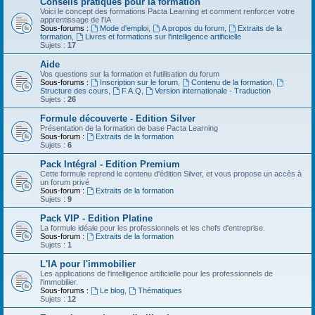
Conseils pratiques pour la formation
Voici le concept des formations Pacta Learning et comment renforcer votre
apprentissage de l'IA
Sous-forums :
Mode d'emploi
,
A propos du forum
,
Extraits de la
formation
,
Livres et formations sur l'intelligence artificielle
Sujets :
17
Aide
Vos questions sur la formation et l'utilisation du forum
Sous-forums :
Inscription sur le forum
,
Contenu de la formation
,
Structure des cours
,
F.A.Q
,
Version internationale - Traduction
Sujets :
26
Formule découverte - Edition Silver
Présentation de la formation de base Pacta Learning
Sous-forum :
Extraits de la formation
Sujets :
6
Pack Intégral - Edition Premium
Cette formule reprend le contenu d'édition Silver, et vous propose un accès à
un forum privé
Sous-forum :
Extraits de la formation
Sujets :
9
Pack VIP - Edition Platine
La formule idéale pour les professionnels et les chefs d'entreprise.
Sous-forum :
Extraits de la formation
Sujets :
1
L'IA pour l'immobilier
Les applications de l'intelligence artificielle pour les professionnels de
l'immobilier.
Sous-forums :
Le blog
,
Thématiques
Sujets :
12