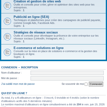
Création et gestion de sites web
Outils et conseils pour créer, gérer et optimiser des sites web pour les
entreprises.
Sujets :
1
Publicité en ligne (SEA)
Techniques et plateformes pour créer des campagnes de publicité payante,
comme Google Ads, Facebook Ads.
Sujets :
1
Stratégies de réseaux sociaux
Outils et conseils pour développer la présence de votre entreprise sur les
réseaux sociaux (LinkedIn, Instagram, etc.).
Sujets :
1
E-commerce et solutions en ligne
Conseils sur la mise en place de solutions e-commerce et la gestion des
boutiques en ligne.
Sujets :
1
CONNEXION
•
INSCRIPTION
Nom d’utilisateur :
Mot de passe :
J’ai oublié mon mot de passe
Se souvenir de moi
QUI EST EN LIGNE ?
Au total, il y a
4
utilisateurs en ligne :: 0 inscrit, 0 invisible et 4 invités (selon le nombre
d’utilisateurs actifs des 5 dernières minutes)
Le nombre maximal d’utilisateurs en ligne simultanément a été de
204
le ven. juin 19, 2026