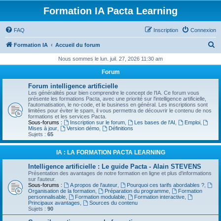
Formation IA Pacta Learning
FAQ
Inscription
Connexion
R
Formation IA
Accueil du forum
e
Nous sommes le lun. juil. 27, 2026 11:30 am
c
Forum
h
Forum intelligence artificielle
e
Les généralités pour bien comprendre le concept de l'IA. Ce forum vous
présente les formations Pacta, avec une priorité sur l'intelligence artificielle,
r
l'automatisation, le no-code, et le business en général. Les inscriptions sont
limitées pour éviter le spam, il vous permettra de découvrir le contenu de nos
c
formations et les services Pacta.
Sous-forums :
Inscription sur le forum
,
Les bases de l'AI
,
Emploi
,
h
Mises à jour
,
Version démo
,
Définitions
Sujets :
65
e
r
IA : LA FORMATION PACTA LEARNING
Intelligence artificielle : Le guide Pacta - Alain STEVENS
Présentation des avantages de notre formation en ligne et plus d'informations
sur l'auteur.
Sous-forums :
A propos de l'auteur
,
Pourquoi ces tarifs abordables ?
,
Organisation de la formation
,
Préparation du programme
,
Formation
personnalisable
,
Formation modulable
,
Formation interactive
,
Principaux avantages
,
Sources du contenu
Sujets :
90