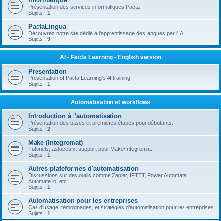
Informatique
Présentation des services informatiques Pacta
Sujets :
1
PactaLingua
Découvrez notre site dédié à l'apprentissage des langues par l'IA.
Sujets :
9
AI - Pacta Learning - English version
Presentation
Presentation of Pacta Learning’s AI training
Sujets :
1
Automatisation et workflows
Introduction à l'automatisation
Présentation des bases et premières étapes pour débutants.
Sujets :
2
Make (Integromat)
Tutoriels, astuces et support pour Make/Integromat.
Sujets :
1
Autres plateformes d'automatisation
Discussions sur des outils comme Zapier, IFTTT, Power Automate,
Automate.io, etc.
Sujets :
1
Automatisation pour les entreprises
Cas d'usage, témoignages, et stratégies d'automatisation pour les entreprises.
Sujets :
1