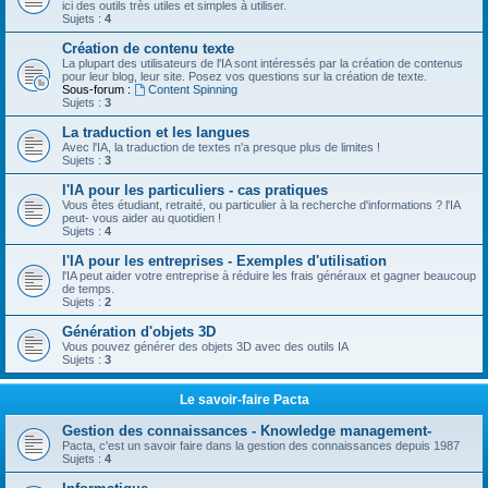
ici des outils très utiles et simples à utiliser.
Sujets :
4
Création de contenu texte
La plupart des utilisateurs de l'IA sont intéressés par la création de contenus
pour leur blog, leur site. Posez vos questions sur la création de texte.
Sous-forum :
Content Spinning
Sujets :
3
La traduction et les langues
Avec l'IA, la traduction de textes n'a presque plus de limites !
Sujets :
3
l'IA pour les particuliers - cas pratiques
Vous êtes étudiant, retraité, ou particulier à la recherche d'informations ? l'IA
peut- vous aider au quotidien !
Sujets :
4
l'IA pour les entreprises - Exemples d'utilisation
l'IA peut aider votre entreprise à réduire les frais généraux et gagner beaucoup
de temps.
Sujets :
2
Génération d'objets 3D
Vous pouvez générer des objets 3D avec des outils IA
Sujets :
3
Le savoir-faire Pacta
Gestion des connaissances - Knowledge management-
Pacta, c'est un savoir faire dans la gestion des connaissances depuis 1987
Sujets :
4