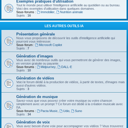
Exemples pratiques d'utilisation
Tout le monde peut utiliser l'intelligence artificielle au quotidien ou au bureau.
Voici des exemples d'utilisation dans quelques domaines.
Sous-forums :
Immobilier
,
Nutrition animale
Sujets :
16
LES AUTRES OUTILS IA
Présentation générale
Nous vous proposons de découvrir les outils d'intelligence artificielle qui
pourront vous intéresser.
Sous-forum :
Microsoft Copilot
Sujets :
7
Génération d'images
Vous avez de nombreux outils qui vous permettront de générer des images,
en version gratuite ou payante.
Sous-forums :
Midjourney
,
DALL-E
Sujets :
10
Génération de vidéos
Voici le forum dédié à la production de vidéos, à partir de textes, d'images mais
aussi d'autres vidéos.
Sujets :
3
Génération de musique
Savez-vous que vous pouvez créer votre musique ou votre chanson
simplement avec un prompt ? Ce forum est dédié à la création musicale avec
l'IA.
Sous-forums :
Pacta Music
,
Udio
,
Suno
Sujets :
34
Génération de voix
Vous avez besoin d'une voix pour accompagner vos vidéos ? Vous trouverez