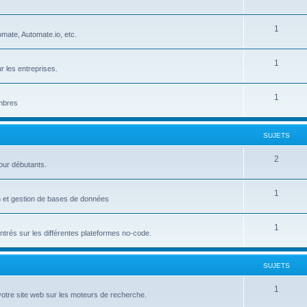
u
e
S
1
j
t
mate, Automate.io, etc.
u
e
s
S
1
j
t
r les entreprises.
u
e
s
S
1
j
t
embres
u
e
s
j
t
SUJETS
e
s
S
2
our débutants.
t
u
s
S
1
j
on et gestion de bases de données
u
e
S
1
j
t
trés sur les différentes plateformes no-code.
u
e
s
j
t
SUJETS
e
s
S
1
votre site web sur les moteurs de recherche.
t
u