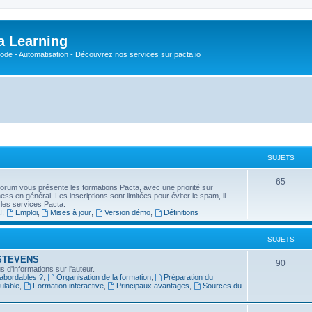
a Learning
o-Code - Automatisation - Découvrez nos services sur pacta.io
SUJETS
S
65
forum vous présente les formations Pacta, avec une priorité sur
usiness en général. Les inscriptions sont limitées pour éviter le spam, il
u
 les services Pacta.
I
,
Emploi
,
Mises à jour
,
Version démo
,
Définitions
j
e
SUJETS
t
in STEVENS
S
90
 d'informations sur l'auteur.
s
 abordables ?
,
Organisation de la formation
,
Préparation du
u
ulable
,
Formation interactive
,
Principaux avantages
,
Sources du
j