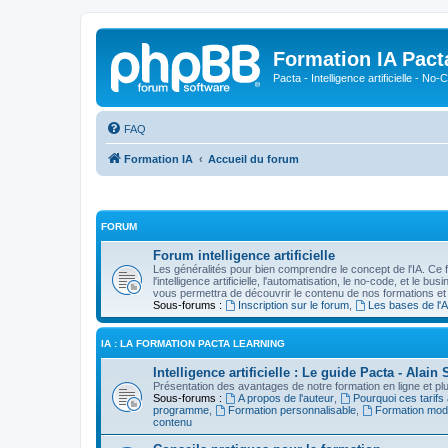
Formation IA Pact
Pacta - Intelligence artificielle - N
FAQ
Formation IA
Accueil du forum
FORUM
Forum intelligence artificielle
Les généralités pour bien comprendre le concept de l'IA. Ce 
l'intelligence artificielle, l'automatisation, le no-code, et le b
vous permettra de découvrir le contenu de nos formations et
Sous-forums :
Inscription sur le forum
,
Les bases de l'A
IA : LA FORMATION PACTA LEARNING
Intelligence artificielle : Le guide Pacta - Ala
Présentation des avantages de notre formation en ligne et plus
Sous-forums :
A propos de l'auteur
,
Pourquoi ces tarifs
programme
,
Formation personnalisable
,
Formation mod
contenu