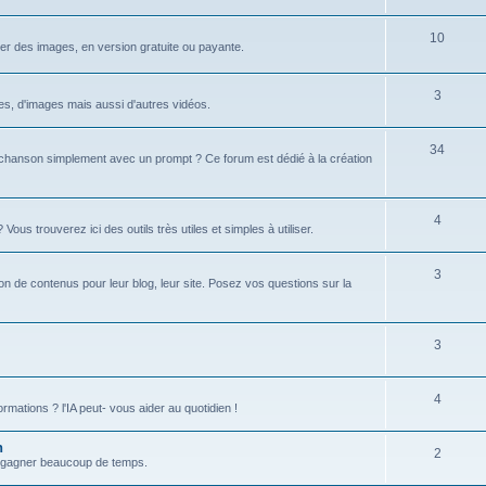
u
s
j
S
10
r des images, en version gratuite ou payante.
e
u
t
j
S
3
xtes, d'images mais aussi d'autres vidéos.
s
e
u
S
34
t
j
hanson simplement avec un prompt ? Ce forum est dédié à la création
u
s
e
j
t
S
4
s trouverez ici des outils très utiles et simples à utiliser.
e
s
u
t
S
3
j
tion de contenus pour leur blog, leur site. Posez vos questions sur la
s
u
e
j
t
S
3
e
s
u
t
S
4
j
formations ? l'IA peut- vous aider au quotidien !
s
u
e
n
S
2
j
t
 et gagner beaucoup de temps.
u
e
s