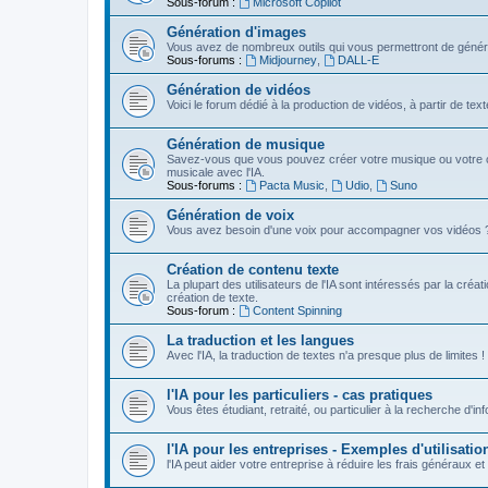
Sous-forum :
Microsoft Copilot
Génération d'images
Vous avez de nombreux outils qui vous permettront de génére
Sous-forums :
Midjourney
,
DALL-E
Génération de vidéos
Voici le forum dédié à la production de vidéos, à partir de te
Génération de musique
Savez-vous que vous pouvez créer votre musique ou votre c
musicale avec l'IA.
Sous-forums :
Pacta Music
,
Udio
,
Suno
Génération de voix
Vous avez besoin d'une voix pour accompagner vos vidéos ? Vou
Création de contenu texte
La plupart des utilisateurs de l'IA sont intéressés par la créa
création de texte.
Sous-forum :
Content Spinning
La traduction et les langues
Avec l'IA, la traduction de textes n'a presque plus de limites !
l'IA pour les particuliers - cas pratiques
Vous êtes étudiant, retraité, ou particulier à la recherche d'in
l'IA pour les entreprises - Exemples d'utilisatio
l'IA peut aider votre entreprise à réduire les frais généraux