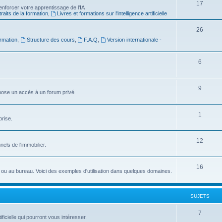
S
17
e
nforcer votre apprentissage de l'IA
raits de la formation
,
Livres et formations sur l'intelligence artificielle
u
t
j
s
S
26
rmation
,
Structure des cours
,
F.A.Q
,
Version internationale -
e
u
t
j
S
6
s
e
u
t
j
S
9
ropose un accès à un forum privé
s
e
u
t
j
S
1
prise.
s
e
u
t
j
S
12
nnels de l'immobilier.
s
e
u
t
j
S
16
idien ou au bureau. Voici des exemples d'utilisation dans quelques domaines.
s
e
u
t
j
SUJETS
s
e
S
7
ficielle qui pourront vous intéresser.
t