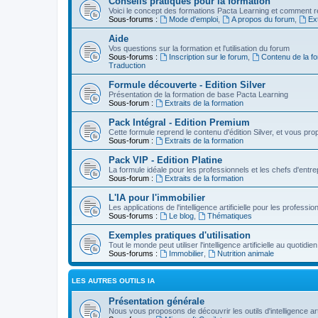
Conseils pratiques pour la formation
Voici le concept des formations Pacta Learning et comment re
Sous-forums :
Mode d'emploi
,
A propos du forum
,
Ext
Aide
Vos questions sur la formation et l'utilisation du forum
Sous-forums :
Inscription sur le forum
,
Contenu de la fo
Traduction
Formule découverte - Edition Silver
Présentation de la formation de base Pacta Learning
Sous-forum :
Extraits de la formation
Pack Intégral - Edition Premium
Cette formule reprend le contenu d'édition Silver, et vous p
Sous-forum :
Extraits de la formation
Pack VIP - Edition Platine
La formule idéale pour les professionnels et les chefs d'entre
Sous-forum :
Extraits de la formation
L'IA pour l'immobilier
Les applications de l'intelligence artificielle pour les professio
Sous-forums :
Le blog
,
Thématiques
Exemples pratiques d'utilisation
Tout le monde peut utiliser l'intelligence artificielle au quot
Sous-forums :
Immobilier
,
Nutrition animale
LES AUTRES OUTILS IA
Présentation générale
Nous vous proposons de découvrir les outils d'intelligence arti