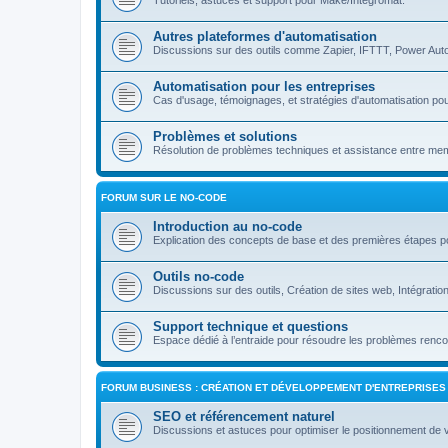
Tutoriels, astuces et support pour Make/Integromat.
Autres plateformes d'automatisation
Discussions sur des outils comme Zapier, IFTTT, Power Auto
Automatisation pour les entreprises
Cas d'usage, témoignages, et stratégies d'automatisation pou
Problèmes et solutions
Résolution de problèmes techniques et assistance entre m
FORUM SUR LE NO-CODE
Introduction au no-code
Explication des concepts de base et des premières étapes p
Outils no-code
Discussions sur des outils, Création de sites web, Intégrati
Support technique et questions
Espace dédié à l’entraide pour résoudre les problèmes rencon
FORUM BUSINESS : CRÉATION ET DÉVELOPPEMENT D'ENTREPRISES
SEO et référencement naturel
Discussions et astuces pour optimiser le positionnement de 