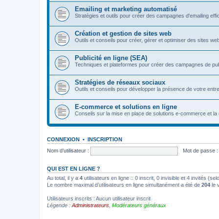
Emailing et marketing automatisé
Stratégies et outils pour créer des campagnes d'emailing eff
Création et gestion de sites web
Outils et conseils pour créer, gérer et optimiser des sites we
Publicité en ligne (SEA)
Techniques et plateformes pour créer des campagnes de pu
Stratégies de réseaux sociaux
Outils et conseils pour développer la présence de votre entre
E-commerce et solutions en ligne
Conseils sur la mise en place de solutions e-commerce et la 
CONNEXION
•
INSCRIPTION
Nom d’utilisateur :
Mot de passe :
QUI EST EN LIGNE ?
Au total, il y a
4
utilisateurs en ligne :: 0 inscrit, 0 invisible et 4 invités (
Le nombre maximal d’utilisateurs en ligne simultanément a été de
204
le 
Utilisateurs inscrits : Aucun utilisateur inscrit
Légende :
Administrateurs
,
Modérateurs généraux