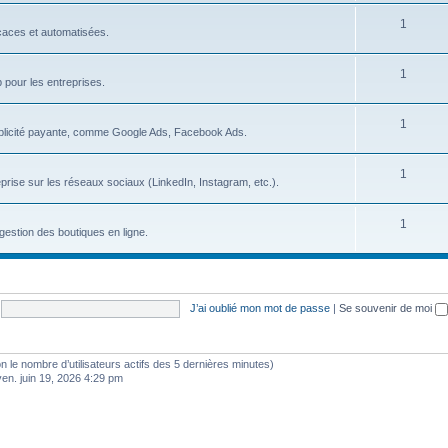
s
S
1
j
icaces et automatisées.
u
e
S
1
j
t
b pour les entreprises.
u
e
s
S
1
j
t
blicité payante, comme Google Ads, Facebook Ads.
u
e
s
S
1
j
t
prise sur les réseaux sociaux (LinkedIn, Instagram, etc.).
u
e
s
S
1
j
t
gestion des boutiques en ligne.
u
e
s
j
t
e
s
J’ai oublié mon mot de passe
|
Se souvenir de moi
t
s
selon le nombre d’utilisateurs actifs des 5 dernières minutes)
ven. juin 19, 2026 4:29 pm