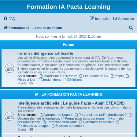
Formation IA Pacta Learning
FAQ
Inscription
Connexion
R
Formation IA
Accueil du forum
e
Nous sommes le lun. juil. 27, 2026 11:30 am
c
Forum
h
Forum intelligence artificielle
e
Les généralités pour bien comprendre le concept de l'IA. Ce forum vous
présente les formations Pacta, avec une priorité sur l'intelligence artificielle,
r
l'automatisation, le no-code, et le business en général. Les inscriptions sont
limitées pour éviter le spam, il vous permettra de découvrir le contenu de nos
c
formations et les services Pacta.
Sous-forums :
Inscription sur le forum
,
Les bases de l'AI
,
Emploi
,
h
Mises à jour
,
Version démo
,
Définitions
Sujets :
65
e
r
IA : LA FORMATION PACTA LEARNING
Intelligence artificielle : Le guide Pacta - Alain STEVENS
Présentation des avantages de notre formation en ligne et plus d'informations
sur l'auteur.
Sous-forums :
A propos de l'auteur
,
Pourquoi ces tarifs abordables ?
,
Organisation de la formation
,
Préparation du programme
,
Formation
personnalisable
,
Formation modulable
,
Formation interactive
,
Principaux avantages
,
Sources du contenu
Sujets :
90