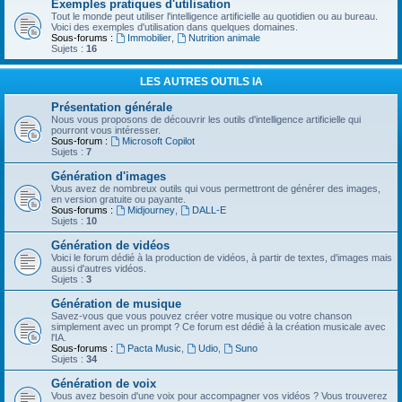
Exemples pratiques d'utilisation
Tout le monde peut utiliser l'intelligence artificielle au quotidien ou au bureau.
Voici des exemples d'utilisation dans quelques domaines.
Sous-forums :
Immobilier
,
Nutrition animale
Sujets :
16
LES AUTRES OUTILS IA
Présentation générale
Nous vous proposons de découvrir les outils d'intelligence artificielle qui
pourront vous intéresser.
Sous-forum :
Microsoft Copilot
Sujets :
7
Génération d'images
Vous avez de nombreux outils qui vous permettront de générer des images,
en version gratuite ou payante.
Sous-forums :
Midjourney
,
DALL-E
Sujets :
10
Génération de vidéos
Voici le forum dédié à la production de vidéos, à partir de textes, d'images mais
aussi d'autres vidéos.
Sujets :
3
Génération de musique
Savez-vous que vous pouvez créer votre musique ou votre chanson
simplement avec un prompt ? Ce forum est dédié à la création musicale avec
l'IA.
Sous-forums :
Pacta Music
,
Udio
,
Suno
Sujets :
34
Génération de voix
Vous avez besoin d'une voix pour accompagner vos vidéos ? Vous trouverez