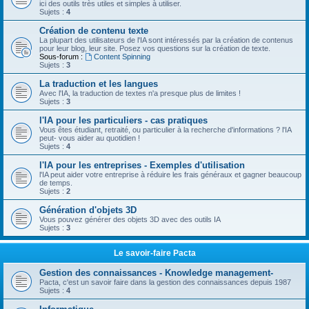
ici des outils très utiles et simples à utiliser.
Sujets :
4
Création de contenu texte
La plupart des utilisateurs de l'IA sont intéressés par la création de contenus
pour leur blog, leur site. Posez vos questions sur la création de texte.
Sous-forum :
Content Spinning
Sujets :
3
La traduction et les langues
Avec l'IA, la traduction de textes n'a presque plus de limites !
Sujets :
3
l'IA pour les particuliers - cas pratiques
Vous êtes étudiant, retraité, ou particulier à la recherche d'informations ? l'IA
peut- vous aider au quotidien !
Sujets :
4
l'IA pour les entreprises - Exemples d'utilisation
l'IA peut aider votre entreprise à réduire les frais généraux et gagner beaucoup
de temps.
Sujets :
2
Génération d'objets 3D
Vous pouvez générer des objets 3D avec des outils IA
Sujets :
3
Le savoir-faire Pacta
Gestion des connaissances - Knowledge management-
Pacta, c'est un savoir faire dans la gestion des connaissances depuis 1987
Sujets :
4