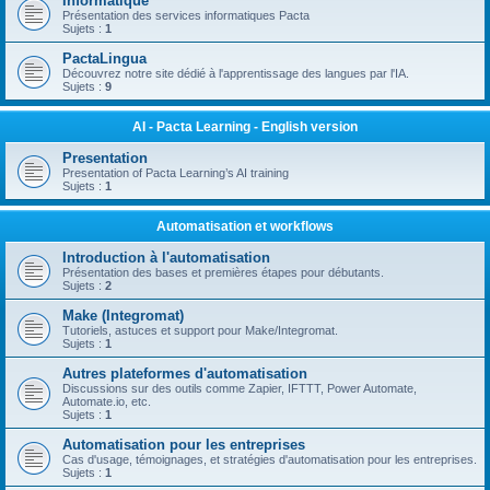
Informatique
Présentation des services informatiques Pacta
Sujets :
1
PactaLingua
Découvrez notre site dédié à l'apprentissage des langues par l'IA.
Sujets :
9
AI - Pacta Learning - English version
Presentation
Presentation of Pacta Learning’s AI training
Sujets :
1
Automatisation et workflows
Introduction à l'automatisation
Présentation des bases et premières étapes pour débutants.
Sujets :
2
Make (Integromat)
Tutoriels, astuces et support pour Make/Integromat.
Sujets :
1
Autres plateformes d'automatisation
Discussions sur des outils comme Zapier, IFTTT, Power Automate,
Automate.io, etc.
Sujets :
1
Automatisation pour les entreprises
Cas d'usage, témoignages, et stratégies d'automatisation pour les entreprises.
Sujets :
1