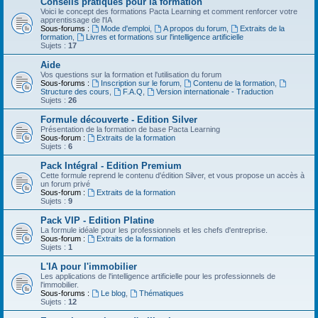
Conseils pratiques pour la formation
Voici le concept des formations Pacta Learning et comment renforcer votre
apprentissage de l'IA
Sous-forums :
Mode d'emploi
,
A propos du forum
,
Extraits de la
formation
,
Livres et formations sur l'intelligence artificielle
Sujets :
17
Aide
Vos questions sur la formation et l'utilisation du forum
Sous-forums :
Inscription sur le forum
,
Contenu de la formation
,
Structure des cours
,
F.A.Q
,
Version internationale - Traduction
Sujets :
26
Formule découverte - Edition Silver
Présentation de la formation de base Pacta Learning
Sous-forum :
Extraits de la formation
Sujets :
6
Pack Intégral - Edition Premium
Cette formule reprend le contenu d'édition Silver, et vous propose un accès à
un forum privé
Sous-forum :
Extraits de la formation
Sujets :
9
Pack VIP - Edition Platine
La formule idéale pour les professionnels et les chefs d'entreprise.
Sous-forum :
Extraits de la formation
Sujets :
1
L'IA pour l'immobilier
Les applications de l'intelligence artificielle pour les professionnels de
l'immobilier.
Sous-forums :
Le blog
,
Thématiques
Sujets :
12