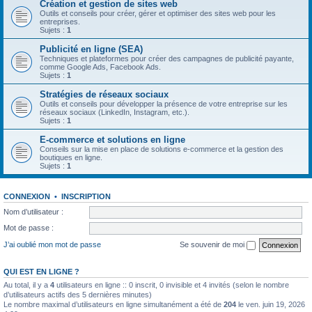
Création et gestion de sites web
Outils et conseils pour créer, gérer et optimiser des sites web pour les
entreprises.
Sujets :
1
Publicité en ligne (SEA)
Techniques et plateformes pour créer des campagnes de publicité payante,
comme Google Ads, Facebook Ads.
Sujets :
1
Stratégies de réseaux sociaux
Outils et conseils pour développer la présence de votre entreprise sur les
réseaux sociaux (LinkedIn, Instagram, etc.).
Sujets :
1
E-commerce et solutions en ligne
Conseils sur la mise en place de solutions e-commerce et la gestion des
boutiques en ligne.
Sujets :
1
CONNEXION
•
INSCRIPTION
Nom d’utilisateur :
Mot de passe :
J’ai oublié mon mot de passe
Se souvenir de moi
QUI EST EN LIGNE ?
Au total, il y a
4
utilisateurs en ligne :: 0 inscrit, 0 invisible et 4 invités (selon le nombre
d’utilisateurs actifs des 5 dernières minutes)
Le nombre maximal d’utilisateurs en ligne simultanément a été de
204
le ven. juin 19, 2026