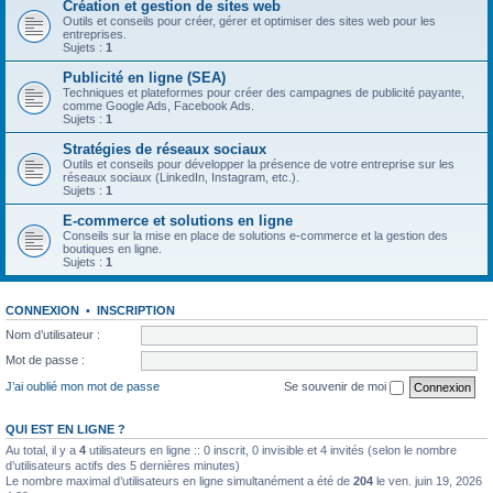
Création et gestion de sites web
Outils et conseils pour créer, gérer et optimiser des sites web pour les
entreprises.
Sujets :
1
Publicité en ligne (SEA)
Techniques et plateformes pour créer des campagnes de publicité payante,
comme Google Ads, Facebook Ads.
Sujets :
1
Stratégies de réseaux sociaux
Outils et conseils pour développer la présence de votre entreprise sur les
réseaux sociaux (LinkedIn, Instagram, etc.).
Sujets :
1
E-commerce et solutions en ligne
Conseils sur la mise en place de solutions e-commerce et la gestion des
boutiques en ligne.
Sujets :
1
CONNEXION
•
INSCRIPTION
Nom d’utilisateur :
Mot de passe :
J’ai oublié mon mot de passe
Se souvenir de moi
QUI EST EN LIGNE ?
Au total, il y a
4
utilisateurs en ligne :: 0 inscrit, 0 invisible et 4 invités (selon le nombre
d’utilisateurs actifs des 5 dernières minutes)
Le nombre maximal d’utilisateurs en ligne simultanément a été de
204
le ven. juin 19, 2026