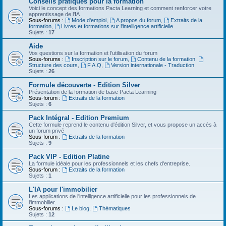
Conseils pratiques pour la formation
Voici le concept des formations Pacta Learning et comment renforcer votre
apprentissage de l'IA
Sous-forums :
Mode d'emploi
,
A propos du forum
,
Extraits de la
formation
,
Livres et formations sur l'intelligence artificielle
Sujets :
17
Aide
Vos questions sur la formation et l'utilisation du forum
Sous-forums :
Inscription sur le forum
,
Contenu de la formation
,
Structure des cours
,
F.A.Q
,
Version internationale - Traduction
Sujets :
26
Formule découverte - Edition Silver
Présentation de la formation de base Pacta Learning
Sous-forum :
Extraits de la formation
Sujets :
6
Pack Intégral - Edition Premium
Cette formule reprend le contenu d'édition Silver, et vous propose un accès à
un forum privé
Sous-forum :
Extraits de la formation
Sujets :
9
Pack VIP - Edition Platine
La formule idéale pour les professionnels et les chefs d'entreprise.
Sous-forum :
Extraits de la formation
Sujets :
1
L'IA pour l'immobilier
Les applications de l'intelligence artificielle pour les professionnels de
l'immobilier.
Sous-forums :
Le blog
,
Thématiques
Sujets :
12