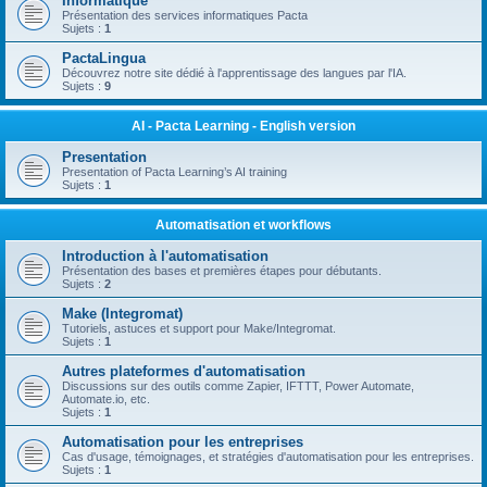
Informatique
Présentation des services informatiques Pacta
Sujets :
1
PactaLingua
Découvrez notre site dédié à l'apprentissage des langues par l'IA.
Sujets :
9
AI - Pacta Learning - English version
Presentation
Presentation of Pacta Learning’s AI training
Sujets :
1
Automatisation et workflows
Introduction à l'automatisation
Présentation des bases et premières étapes pour débutants.
Sujets :
2
Make (Integromat)
Tutoriels, astuces et support pour Make/Integromat.
Sujets :
1
Autres plateformes d'automatisation
Discussions sur des outils comme Zapier, IFTTT, Power Automate,
Automate.io, etc.
Sujets :
1
Automatisation pour les entreprises
Cas d'usage, témoignages, et stratégies d'automatisation pour les entreprises.
Sujets :
1