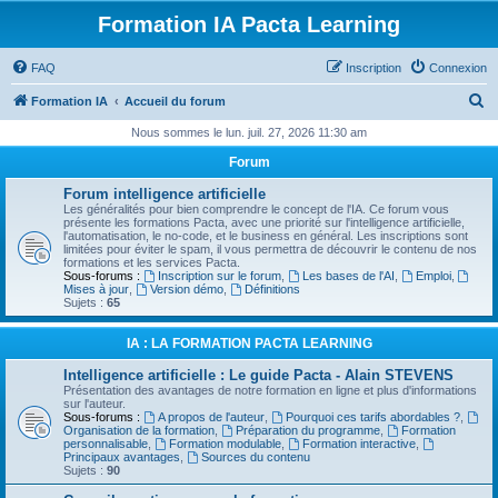
Formation IA Pacta Learning
FAQ
Inscription
Connexion
R
Formation IA
Accueil du forum
e
Nous sommes le lun. juil. 27, 2026 11:30 am
c
Forum
h
Forum intelligence artificielle
e
Les généralités pour bien comprendre le concept de l'IA. Ce forum vous
présente les formations Pacta, avec une priorité sur l'intelligence artificielle,
r
l'automatisation, le no-code, et le business en général. Les inscriptions sont
limitées pour éviter le spam, il vous permettra de découvrir le contenu de nos
c
formations et les services Pacta.
Sous-forums :
Inscription sur le forum
,
Les bases de l'AI
,
Emploi
,
h
Mises à jour
,
Version démo
,
Définitions
Sujets :
65
e
r
IA : LA FORMATION PACTA LEARNING
Intelligence artificielle : Le guide Pacta - Alain STEVENS
Présentation des avantages de notre formation en ligne et plus d'informations
sur l'auteur.
Sous-forums :
A propos de l'auteur
,
Pourquoi ces tarifs abordables ?
,
Organisation de la formation
,
Préparation du programme
,
Formation
personnalisable
,
Formation modulable
,
Formation interactive
,
Principaux avantages
,
Sources du contenu
Sujets :
90