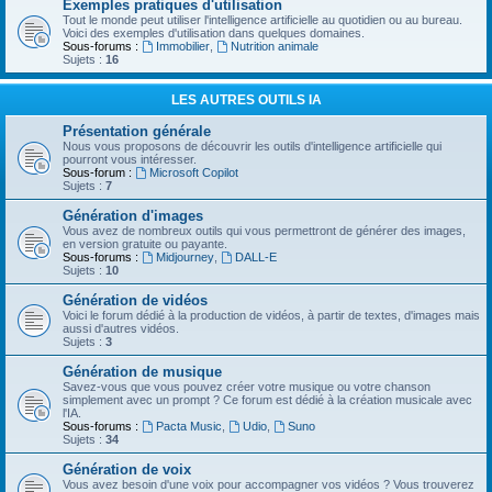
Exemples pratiques d'utilisation
Tout le monde peut utiliser l'intelligence artificielle au quotidien ou au bureau.
Voici des exemples d'utilisation dans quelques domaines.
Sous-forums :
Immobilier
,
Nutrition animale
Sujets :
16
LES AUTRES OUTILS IA
Présentation générale
Nous vous proposons de découvrir les outils d'intelligence artificielle qui
pourront vous intéresser.
Sous-forum :
Microsoft Copilot
Sujets :
7
Génération d'images
Vous avez de nombreux outils qui vous permettront de générer des images,
en version gratuite ou payante.
Sous-forums :
Midjourney
,
DALL-E
Sujets :
10
Génération de vidéos
Voici le forum dédié à la production de vidéos, à partir de textes, d'images mais
aussi d'autres vidéos.
Sujets :
3
Génération de musique
Savez-vous que vous pouvez créer votre musique ou votre chanson
simplement avec un prompt ? Ce forum est dédié à la création musicale avec
l'IA.
Sous-forums :
Pacta Music
,
Udio
,
Suno
Sujets :
34
Génération de voix
Vous avez besoin d'une voix pour accompagner vos vidéos ? Vous trouverez