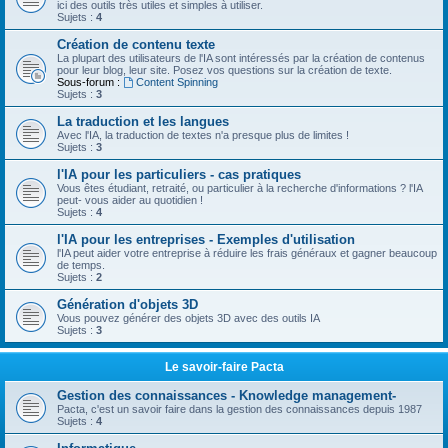
ici des outils très utiles et simples à utiliser.
Sujets :
4
Création de contenu texte
La plupart des utilisateurs de l'IA sont intéressés par la création de contenus
pour leur blog, leur site. Posez vos questions sur la création de texte.
Sous-forum :
Content Spinning
Sujets :
3
La traduction et les langues
Avec l'IA, la traduction de textes n'a presque plus de limites !
Sujets :
3
l'IA pour les particuliers - cas pratiques
Vous êtes étudiant, retraité, ou particulier à la recherche d'informations ? l'IA
peut- vous aider au quotidien !
Sujets :
4
l'IA pour les entreprises - Exemples d'utilisation
l'IA peut aider votre entreprise à réduire les frais généraux et gagner beaucoup
de temps.
Sujets :
2
Génération d'objets 3D
Vous pouvez générer des objets 3D avec des outils IA
Sujets :
3
Le savoir-faire Pacta
Gestion des connaissances - Knowledge management-
Pacta, c'est un savoir faire dans la gestion des connaissances depuis 1987
Sujets :
4