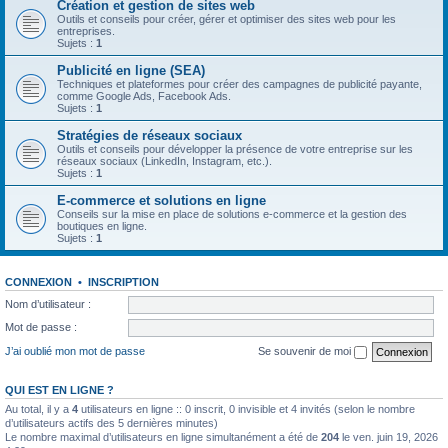
Création et gestion de sites web
Outils et conseils pour créer, gérer et optimiser des sites web pour les
entreprises.
Sujets :
1
Publicité en ligne (SEA)
Techniques et plateformes pour créer des campagnes de publicité payante,
comme Google Ads, Facebook Ads.
Sujets :
1
Stratégies de réseaux sociaux
Outils et conseils pour développer la présence de votre entreprise sur les
réseaux sociaux (LinkedIn, Instagram, etc.).
Sujets :
1
E-commerce et solutions en ligne
Conseils sur la mise en place de solutions e-commerce et la gestion des
boutiques en ligne.
Sujets :
1
CONNEXION
•
INSCRIPTION
Nom d’utilisateur :
Mot de passe :
J’ai oublié mon mot de passe
Se souvenir de moi
QUI EST EN LIGNE ?
Au total, il y a
4
utilisateurs en ligne :: 0 inscrit, 0 invisible et 4 invités (selon le nombre
d’utilisateurs actifs des 5 dernières minutes)
Le nombre maximal d’utilisateurs en ligne simultanément a été de
204
le ven. juin 19, 2026