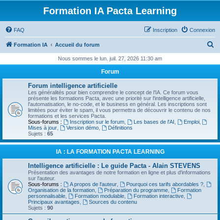
Formation IA Pacta Learning
FAQ
Inscription
Connexion
R
Formation IA
Accueil du forum
e
Nous sommes le lun. juil. 27, 2026 11:30 am
c
Forum
h
Forum intelligence artificielle
e
Les généralités pour bien comprendre le concept de l'IA. Ce forum vous
présente les formations Pacta, avec une priorité sur l'intelligence artificielle,
r
l'automatisation, le no-code, et le business en général. Les inscriptions sont
limitées pour éviter le spam, il vous permettra de découvrir le contenu de nos
c
formations et les services Pacta.
Sous-forums :
Inscription sur le forum
,
Les bases de l'AI
,
Emploi
,
h
Mises à jour
,
Version démo
,
Définitions
Sujets :
65
e
r
IA : LA FORMATION PACTA LEARNING
Intelligence artificielle : Le guide Pacta - Alain STEVENS
Présentation des avantages de notre formation en ligne et plus d'informations
sur l'auteur.
Sous-forums :
A propos de l'auteur
,
Pourquoi ces tarifs abordables ?
,
Organisation de la formation
,
Préparation du programme
,
Formation
personnalisable
,
Formation modulable
,
Formation interactive
,
Principaux avantages
,
Sources du contenu
Sujets :
90