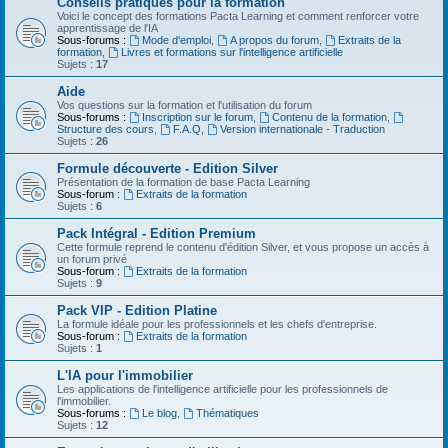
Conseils pratiques pour la formation
Voici le concept des formations Pacta Learning et comment renforcer votre
apprentissage de l'IA
Sous-forums :
Mode d'emploi
,
A propos du forum
,
Extraits de la
formation
,
Livres et formations sur l'intelligence artificielle
Sujets :
17
Aide
Vos questions sur la formation et l'utilisation du forum
Sous-forums :
Inscription sur le forum
,
Contenu de la formation
,
Structure des cours
,
F.A.Q
,
Version internationale - Traduction
Sujets :
26
Formule découverte - Edition Silver
Présentation de la formation de base Pacta Learning
Sous-forum :
Extraits de la formation
Sujets :
6
Pack Intégral - Edition Premium
Cette formule reprend le contenu d'édition Silver, et vous propose un accès à
un forum privé
Sous-forum :
Extraits de la formation
Sujets :
9
Pack VIP - Edition Platine
La formule idéale pour les professionnels et les chefs d'entreprise.
Sous-forum :
Extraits de la formation
Sujets :
1
L'IA pour l'immobilier
Les applications de l'intelligence artificielle pour les professionnels de
l'immobilier.
Sous-forums :
Le blog
,
Thématiques
Sujets :
12