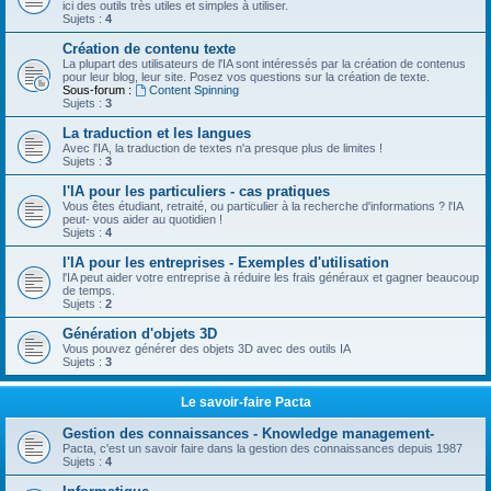
ici des outils très utiles et simples à utiliser.
Sujets :
4
Création de contenu texte
La plupart des utilisateurs de l'IA sont intéressés par la création de contenus
pour leur blog, leur site. Posez vos questions sur la création de texte.
Sous-forum :
Content Spinning
Sujets :
3
La traduction et les langues
Avec l'IA, la traduction de textes n'a presque plus de limites !
Sujets :
3
l'IA pour les particuliers - cas pratiques
Vous êtes étudiant, retraité, ou particulier à la recherche d'informations ? l'IA
peut- vous aider au quotidien !
Sujets :
4
l'IA pour les entreprises - Exemples d'utilisation
l'IA peut aider votre entreprise à réduire les frais généraux et gagner beaucoup
de temps.
Sujets :
2
Génération d'objets 3D
Vous pouvez générer des objets 3D avec des outils IA
Sujets :
3
Le savoir-faire Pacta
Gestion des connaissances - Knowledge management-
Pacta, c'est un savoir faire dans la gestion des connaissances depuis 1987
Sujets :
4