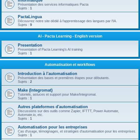
Informatique
Présentation des services informatiques Pacta
Sujets :
1
PactaLingua
Découvrez notre site dédié à l'apprentissage des langues par l'IA.
Sujets :
9
AI - Pacta Learning - English version
Presentation
Presentation of Pacta Learning’s AI training
Sujets :
1
Automatisation et workflows
Introduction à l'automatisation
Présentation des bases et premières étapes pour débutants.
Sujets :
2
Make (Integromat)
Tutoriels, astuces et support pour Make/Integromat.
Sujets :
1
Autres plateformes d'automatisation
Discussions sur des outils comme Zapier, IFTTT, Power Automate,
Automate.io, etc.
Sujets :
1
Automatisation pour les entreprises
Cas d'usage, témoignages, et stratégies d'automatisation pour les entreprises.
Sujets :
1