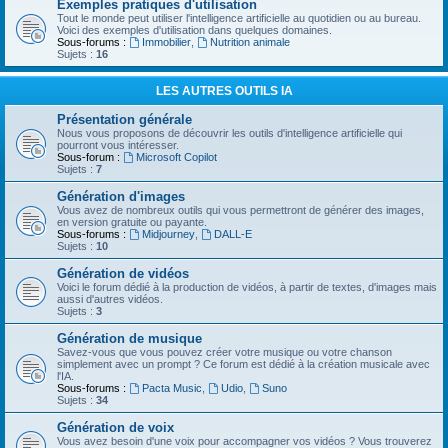
Exemples pratiques d'utilisation
Tout le monde peut utiliser l'intelligence artificielle au quotidien ou au bureau.
Voici des exemples d'utilisation dans quelques domaines.
Sous-forums :
Immobilier
,
Nutrition animale
Sujets :
16
LES AUTRES OUTILS IA
Présentation générale
Nous vous proposons de découvrir les outils d'intelligence artificielle qui
pourront vous intéresser.
Sous-forum :
Microsoft Copilot
Sujets :
7
Génération d'images
Vous avez de nombreux outils qui vous permettront de générer des images,
en version gratuite ou payante.
Sous-forums :
Midjourney
,
DALL-E
Sujets :
10
Génération de vidéos
Voici le forum dédié à la production de vidéos, à partir de textes, d'images mais
aussi d'autres vidéos.
Sujets :
3
Génération de musique
Savez-vous que vous pouvez créer votre musique ou votre chanson
simplement avec un prompt ? Ce forum est dédié à la création musicale avec
l'IA.
Sous-forums :
Pacta Music
,
Udio
,
Suno
Sujets :
34
Génération de voix
Vous avez besoin d'une voix pour accompagner vos vidéos ? Vous trouverez