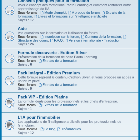
Conseils pratiques pour la formation
Voici le concept des formations Pacta Learning et comment renforcer votre
apprentissage de l'IA
Sous-forums :
Mode d'emploi
,
A propos du forum
,
Extraits de la
formation
,
Livres et formations sur l'intelligence artificielle
Sujets :
17
Aide
Vos questions sur la formation et l'utilisation du forum
Sous-forums :
Inscription sur le forum
,
Contenu de la formation
,
Structure des cours
,
F.A.Q
,
Version internationale - Traduction
Sujets :
26
Formule découverte - Edition Silver
Présentation de la formation de base Pacta Learning
Sous-forum :
Extraits de la formation
Sujets :
6
Pack Intégral - Edition Premium
Cette formule reprend le contenu d'édition Silver, et vous propose un accès à
un forum privé
Sous-forum :
Extraits de la formation
Sujets :
9
Pack VIP - Edition Platine
La formule idéale pour les professionnels et les chefs d'entreprise.
Sous-forum :
Extraits de la formation
Sujets :
1
L'IA pour l'immobilier
Les applications de l'intelligence artificielle pour les professionnels de
l'immobilier.
Sous-forums :
Le blog
,
Thématiques
Sujets :
12