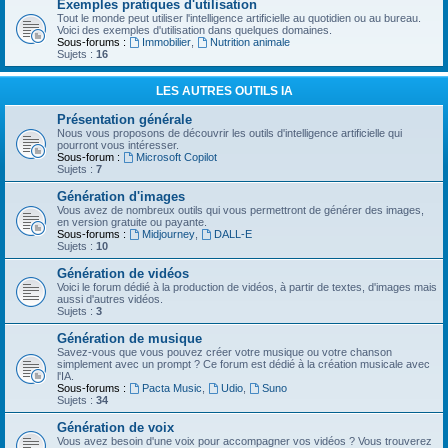
Exemples pratiques d'utilisation
Tout le monde peut utiliser l'intelligence artificielle au quotidien ou au bureau.
Voici des exemples d'utilisation dans quelques domaines.
Sous-forums :
Immobilier
,
Nutrition animale
Sujets :
16
LES AUTRES OUTILS IA
Présentation générale
Nous vous proposons de découvrir les outils d'intelligence artificielle qui
pourront vous intéresser.
Sous-forum :
Microsoft Copilot
Sujets :
7
Génération d'images
Vous avez de nombreux outils qui vous permettront de générer des images,
en version gratuite ou payante.
Sous-forums :
Midjourney
,
DALL-E
Sujets :
10
Génération de vidéos
Voici le forum dédié à la production de vidéos, à partir de textes, d'images mais
aussi d'autres vidéos.
Sujets :
3
Génération de musique
Savez-vous que vous pouvez créer votre musique ou votre chanson
simplement avec un prompt ? Ce forum est dédié à la création musicale avec
l'IA.
Sous-forums :
Pacta Music
,
Udio
,
Suno
Sujets :
34
Génération de voix
Vous avez besoin d'une voix pour accompagner vos vidéos ? Vous trouverez