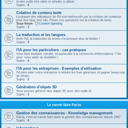
ici des outils très utiles et simples à utiliser.
Sujets :
4
Création de contenu texte
La plupart des utilisateurs de l'IA sont intéressés par la création de contenus
pour leur blog, leur site. Posez vos questions sur la création de texte.
Sous-forum :
Content Spinning
Sujets :
3
La traduction et les langues
Avec l'IA, la traduction de textes n'a presque plus de limites !
Sujets :
3
l'IA pour les particuliers - cas pratiques
Vous êtes étudiant, retraité, ou particulier à la recherche d'informations ? l'IA
peut- vous aider au quotidien !
Sujets :
4
l'IA pour les entreprises - Exemples d'utilisation
l'IA peut aider votre entreprise à réduire les frais généraux et gagner beaucoup
de temps.
Sujets :
2
Génération d'objets 3D
Vous pouvez générer des objets 3D avec des outils IA
Sujets :
3
Le savoir-faire Pacta
Gestion des connaissances - Knowledge management-
Pacta, c'est un savoir faire dans la gestion des connaissances depuis 1987
Sujets :
4