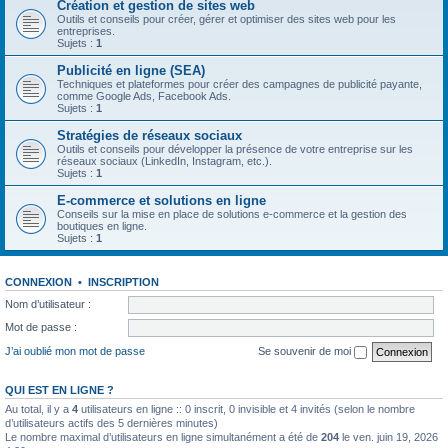
Création et gestion de sites web
Outils et conseils pour créer, gérer et optimiser des sites web pour les
entreprises.
Sujets :
1
Publicité en ligne (SEA)
Techniques et plateformes pour créer des campagnes de publicité payante,
comme Google Ads, Facebook Ads.
Sujets :
1
Stratégies de réseaux sociaux
Outils et conseils pour développer la présence de votre entreprise sur les
réseaux sociaux (LinkedIn, Instagram, etc.).
Sujets :
1
E-commerce et solutions en ligne
Conseils sur la mise en place de solutions e-commerce et la gestion des
boutiques en ligne.
Sujets :
1
CONNEXION
•
INSCRIPTION
Nom d’utilisateur :
Mot de passe :
J’ai oublié mon mot de passe
Se souvenir de moi
QUI EST EN LIGNE ?
Au total, il y a
4
utilisateurs en ligne :: 0 inscrit, 0 invisible et 4 invités (selon le nombre
d’utilisateurs actifs des 5 dernières minutes)
Le nombre maximal d’utilisateurs en ligne simultanément a été de
204
le ven. juin 19, 2026