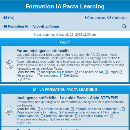
Formation IA Pacta Learning
FAQ
Inscription
Connexion
R
Formation IA
Accueil du forum
e
Nous sommes le lun. juil. 27, 2026 11:30 am
c
Forum
h
Forum intelligence artificielle
e
Les généralités pour bien comprendre le concept de l'IA. Ce forum vous
présente les formations Pacta, avec une priorité sur l'intelligence artificielle,
r
l'automatisation, le no-code, et le business en général. Les inscriptions sont
limitées pour éviter le spam, il vous permettra de découvrir le contenu de nos
c
formations et les services Pacta.
Sous-forums :
Inscription sur le forum
,
Les bases de l'AI
,
Emploi
,
h
Mises à jour
,
Version démo
,
Définitions
Sujets :
65
e
r
IA : LA FORMATION PACTA LEARNING
Intelligence artificielle : Le guide Pacta - Alain STEVENS
Présentation des avantages de notre formation en ligne et plus d'informations
sur l'auteur.
Sous-forums :
A propos de l'auteur
,
Pourquoi ces tarifs abordables ?
,
Organisation de la formation
,
Préparation du programme
,
Formation
personnalisable
,
Formation modulable
,
Formation interactive
,
Principaux avantages
,
Sources du contenu
Sujets :
90