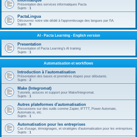
Informatique
Présentation des services informatiques Pacta
Sujets :
1
PactaLingua
Découvrez notre site dédié à l'apprentissage des langues par l'IA.
Sujets :
9
AI - Pacta Learning - English version
Presentation
Presentation of Pacta Learning’s AI training
Sujets :
1
Automatisation et workflows
Introduction à l'automatisation
Présentation des bases et premières étapes pour débutants.
Sujets :
2
Make (Integromat)
Tutoriels, astuces et support pour Make/Integromat.
Sujets :
1
Autres plateformes d'automatisation
Discussions sur des outils comme Zapier, IFTTT, Power Automate,
Automate.io, etc.
Sujets :
1
Automatisation pour les entreprises
Cas d'usage, témoignages, et stratégies d'automatisation pour les entreprises.
Sujets :
1