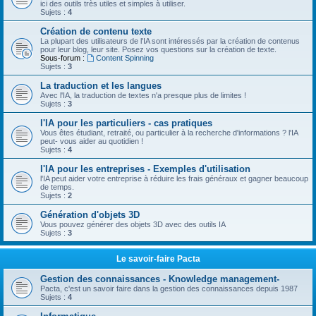
ici des outils très utiles et simples à utiliser.
Sujets :
4
Création de contenu texte
La plupart des utilisateurs de l'IA sont intéressés par la création de contenus
pour leur blog, leur site. Posez vos questions sur la création de texte.
Sous-forum :
Content Spinning
Sujets :
3
La traduction et les langues
Avec l'IA, la traduction de textes n'a presque plus de limites !
Sujets :
3
l'IA pour les particuliers - cas pratiques
Vous êtes étudiant, retraité, ou particulier à la recherche d'informations ? l'IA
peut- vous aider au quotidien !
Sujets :
4
l'IA pour les entreprises - Exemples d'utilisation
l'IA peut aider votre entreprise à réduire les frais généraux et gagner beaucoup
de temps.
Sujets :
2
Génération d'objets 3D
Vous pouvez générer des objets 3D avec des outils IA
Sujets :
3
Le savoir-faire Pacta
Gestion des connaissances - Knowledge management-
Pacta, c'est un savoir faire dans la gestion des connaissances depuis 1987
Sujets :
4