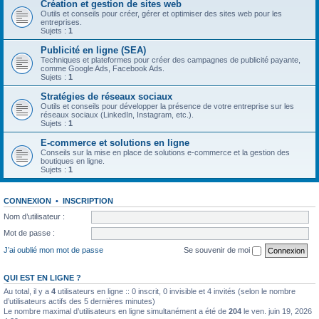
Création et gestion de sites web
Outils et conseils pour créer, gérer et optimiser des sites web pour les
entreprises.
Sujets :
1
Publicité en ligne (SEA)
Techniques et plateformes pour créer des campagnes de publicité payante,
comme Google Ads, Facebook Ads.
Sujets :
1
Stratégies de réseaux sociaux
Outils et conseils pour développer la présence de votre entreprise sur les
réseaux sociaux (LinkedIn, Instagram, etc.).
Sujets :
1
E-commerce et solutions en ligne
Conseils sur la mise en place de solutions e-commerce et la gestion des
boutiques en ligne.
Sujets :
1
CONNEXION
•
INSCRIPTION
Nom d’utilisateur :
Mot de passe :
J’ai oublié mon mot de passe
Se souvenir de moi
QUI EST EN LIGNE ?
Au total, il y a
4
utilisateurs en ligne :: 0 inscrit, 0 invisible et 4 invités (selon le nombre
d’utilisateurs actifs des 5 dernières minutes)
Le nombre maximal d’utilisateurs en ligne simultanément a été de
204
le ven. juin 19, 2026