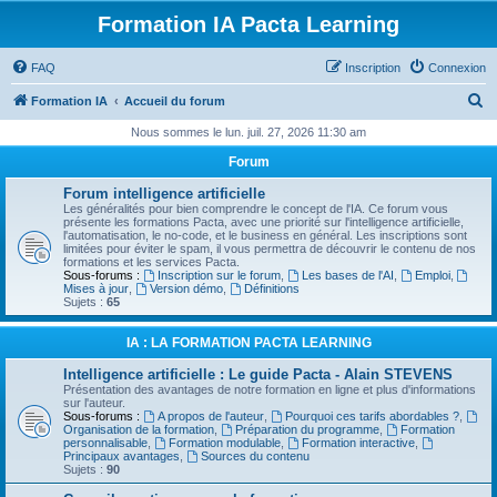
Formation IA Pacta Learning
FAQ
Inscription
Connexion
R
Formation IA
Accueil du forum
e
Nous sommes le lun. juil. 27, 2026 11:30 am
c
Forum
h
Forum intelligence artificielle
e
Les généralités pour bien comprendre le concept de l'IA. Ce forum vous
présente les formations Pacta, avec une priorité sur l'intelligence artificielle,
r
l'automatisation, le no-code, et le business en général. Les inscriptions sont
limitées pour éviter le spam, il vous permettra de découvrir le contenu de nos
c
formations et les services Pacta.
Sous-forums :
Inscription sur le forum
,
Les bases de l'AI
,
Emploi
,
h
Mises à jour
,
Version démo
,
Définitions
Sujets :
65
e
r
IA : LA FORMATION PACTA LEARNING
Intelligence artificielle : Le guide Pacta - Alain STEVENS
Présentation des avantages de notre formation en ligne et plus d'informations
sur l'auteur.
Sous-forums :
A propos de l'auteur
,
Pourquoi ces tarifs abordables ?
,
Organisation de la formation
,
Préparation du programme
,
Formation
personnalisable
,
Formation modulable
,
Formation interactive
,
Principaux avantages
,
Sources du contenu
Sujets :
90