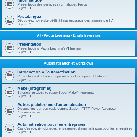
Informatique
Présentation des services informatiques Pacta
Sujets :
1
PactaLingua
Découvrez notre site dédié à l'apprentissage des langues par l'IA.
Sujets :
9
AI - Pacta Learning - English version
Presentation
Presentation of Pacta Learning’s AI training
Sujets :
1
Automatisation et workflows
Introduction à l'automatisation
Présentation des bases et premières étapes pour débutants.
Sujets :
2
Make (Integromat)
Tutoriels, astuces et support pour Make/Integromat.
Sujets :
1
Autres plateformes d'automatisation
Discussions sur des outils comme Zapier, IFTTT, Power Automate,
Automate.io, etc.
Sujets :
1
Automatisation pour les entreprises
Cas d'usage, témoignages, et stratégies d'automatisation pour les entreprises.
Sujets :
1