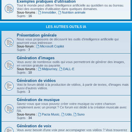
Exemples pratiques d'utilisation
Tout le monde peut utiliser l'intelligence artificielle au quotidien ou au bureau.
Voici des exemples d'utilisation dans quelques domaines.
Sous-forums :
Immobilier
,
Nutrition animale
Sujets :
16
LES AUTRES OUTILS IA
Présentation générale
Nous vous proposons de découvrir les outils d'intelligence artificielle qui
pourront vous intéresser.
Sous-forum :
Microsoft Copilot
Sujets :
7
Génération d'images
Vous avez de nombreux outils qui vous permettront de générer des images,
en version gratuite ou payante.
Sous-forums :
Midjourney
,
DALL-E
Sujets :
10
Génération de vidéos
Voici le forum dédié à la production de vidéos, à partir de textes, d'images mais
aussi d'autres vidéos.
Sujets :
3
Génération de musique
Savez-vous que vous pouvez créer votre musique ou votre chanson
simplement avec un prompt ? Ce forum est dédié à la création musicale avec
l'IA.
Sous-forums :
Pacta Music
,
Udio
,
Suno
Sujets :
34
Génération de voix
Vous avez besoin d'une voix pour accompagner vos vidéos ? Vous trouverez