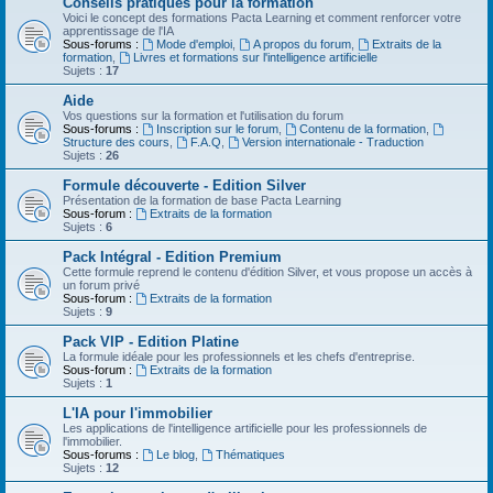
Conseils pratiques pour la formation
Voici le concept des formations Pacta Learning et comment renforcer votre
apprentissage de l'IA
Sous-forums :
Mode d'emploi
,
A propos du forum
,
Extraits de la
formation
,
Livres et formations sur l'intelligence artificielle
Sujets :
17
Aide
Vos questions sur la formation et l'utilisation du forum
Sous-forums :
Inscription sur le forum
,
Contenu de la formation
,
Structure des cours
,
F.A.Q
,
Version internationale - Traduction
Sujets :
26
Formule découverte - Edition Silver
Présentation de la formation de base Pacta Learning
Sous-forum :
Extraits de la formation
Sujets :
6
Pack Intégral - Edition Premium
Cette formule reprend le contenu d'édition Silver, et vous propose un accès à
un forum privé
Sous-forum :
Extraits de la formation
Sujets :
9
Pack VIP - Edition Platine
La formule idéale pour les professionnels et les chefs d'entreprise.
Sous-forum :
Extraits de la formation
Sujets :
1
L'IA pour l'immobilier
Les applications de l'intelligence artificielle pour les professionnels de
l'immobilier.
Sous-forums :
Le blog
,
Thématiques
Sujets :
12