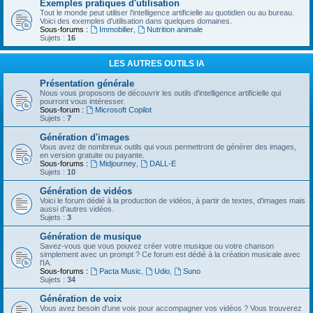
Exemples pratiques d'utilisation
Tout le monde peut utiliser l'intelligence artificielle au quotidien ou au bureau.
Voici des exemples d'utilisation dans quelques domaines.
Sous-forums :
Immobilier
,
Nutrition animale
Sujets :
16
LES AUTRES OUTILS IA
Présentation générale
Nous vous proposons de découvrir les outils d'intelligence artificielle qui
pourront vous intéresser.
Sous-forum :
Microsoft Copilot
Sujets :
7
Génération d'images
Vous avez de nombreux outils qui vous permettront de générer des images,
en version gratuite ou payante.
Sous-forums :
Midjourney
,
DALL-E
Sujets :
10
Génération de vidéos
Voici le forum dédié à la production de vidéos, à partir de textes, d'images mais
aussi d'autres vidéos.
Sujets :
3
Génération de musique
Savez-vous que vous pouvez créer votre musique ou votre chanson
simplement avec un prompt ? Ce forum est dédié à la création musicale avec
l'IA.
Sous-forums :
Pacta Music
,
Udio
,
Suno
Sujets :
34
Génération de voix
Vous avez besoin d'une voix pour accompagner vos vidéos ? Vous trouverez