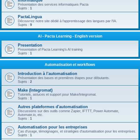
Informatique
Présentation des services informatiques Pacta
Sujets :
1
PactaLingua
Découvrez notre site dédié à l'apprentissage des langues par l'IA.
Sujets :
9
AI - Pacta Learning - English version
Presentation
Presentation of Pacta Learning’s AI training
Sujets :
1
Automatisation et workflows
Introduction à l'automatisation
Présentation des bases et premières étapes pour débutants.
Sujets :
2
Make (Integromat)
Tutoriels, astuces et support pour Make/Integromat.
Sujets :
1
Autres plateformes d'automatisation
Discussions sur des outils comme Zapier, IFTTT, Power Automate,
Automate.io, etc.
Sujets :
1
Automatisation pour les entreprises
Cas d'usage, témoignages, et stratégies d'automatisation pour les entreprises.
Sujets :
1