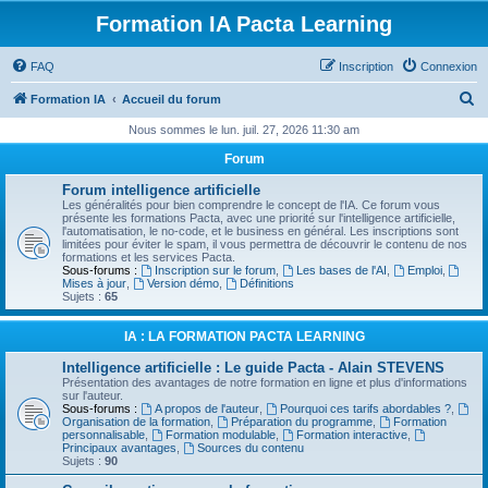
Formation IA Pacta Learning
FAQ
Inscription
Connexion
R
Formation IA
Accueil du forum
e
Nous sommes le lun. juil. 27, 2026 11:30 am
c
Forum
h
Forum intelligence artificielle
e
Les généralités pour bien comprendre le concept de l'IA. Ce forum vous
présente les formations Pacta, avec une priorité sur l'intelligence artificielle,
r
l'automatisation, le no-code, et le business en général. Les inscriptions sont
limitées pour éviter le spam, il vous permettra de découvrir le contenu de nos
c
formations et les services Pacta.
Sous-forums :
Inscription sur le forum
,
Les bases de l'AI
,
Emploi
,
h
Mises à jour
,
Version démo
,
Définitions
Sujets :
65
e
r
IA : LA FORMATION PACTA LEARNING
Intelligence artificielle : Le guide Pacta - Alain STEVENS
Présentation des avantages de notre formation en ligne et plus d'informations
sur l'auteur.
Sous-forums :
A propos de l'auteur
,
Pourquoi ces tarifs abordables ?
,
Organisation de la formation
,
Préparation du programme
,
Formation
personnalisable
,
Formation modulable
,
Formation interactive
,
Principaux avantages
,
Sources du contenu
Sujets :
90