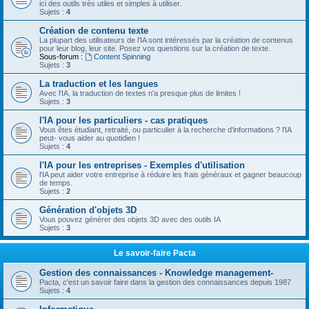
ici des outils très utiles et simples à utiliser.
Sujets :
4
Création de contenu texte
La plupart des utilisateurs de l'IA sont intéressés par la création de contenus
pour leur blog, leur site. Posez vos questions sur la création de texte.
Sous-forum :
Content Spinning
Sujets :
3
La traduction et les langues
Avec l'IA, la traduction de textes n'a presque plus de limites !
Sujets :
3
l'IA pour les particuliers - cas pratiques
Vous êtes étudiant, retraité, ou particulier à la recherche d'informations ? l'IA
peut- vous aider au quotidien !
Sujets :
4
l'IA pour les entreprises - Exemples d'utilisation
l'IA peut aider votre entreprise à réduire les frais généraux et gagner beaucoup
de temps.
Sujets :
2
Génération d'objets 3D
Vous pouvez générer des objets 3D avec des outils IA
Sujets :
3
Le savoir-faire Pacta
Gestion des connaissances - Knowledge management-
Pacta, c'est un savoir faire dans la gestion des connaissances depuis 1987
Sujets :
4