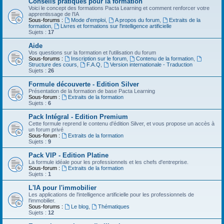
Conseils pratiques pour la formation
Voici le concept des formations Pacta Learning et comment renforcer votre
apprentissage de l'IA
Sous-forums :
Mode d'emploi
,
A propos du forum
,
Extraits de la
formation
,
Livres et formations sur l'intelligence artificielle
Sujets :
17
Aide
Vos questions sur la formation et l'utilisation du forum
Sous-forums :
Inscription sur le forum
,
Contenu de la formation
,
Structure des cours
,
F.A.Q
,
Version internationale - Traduction
Sujets :
26
Formule découverte - Edition Silver
Présentation de la formation de base Pacta Learning
Sous-forum :
Extraits de la formation
Sujets :
6
Pack Intégral - Edition Premium
Cette formule reprend le contenu d'édition Silver, et vous propose un accès à
un forum privé
Sous-forum :
Extraits de la formation
Sujets :
9
Pack VIP - Edition Platine
La formule idéale pour les professionnels et les chefs d'entreprise.
Sous-forum :
Extraits de la formation
Sujets :
1
L'IA pour l'immobilier
Les applications de l'intelligence artificielle pour les professionnels de
l'immobilier.
Sous-forums :
Le blog
,
Thématiques
Sujets :
12