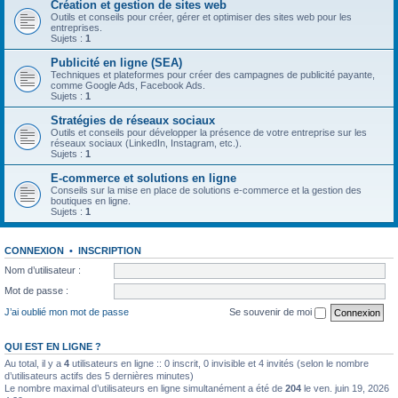
Création et gestion de sites web
Outils et conseils pour créer, gérer et optimiser des sites web pour les
entreprises.
Sujets :
1
Publicité en ligne (SEA)
Techniques et plateformes pour créer des campagnes de publicité payante,
comme Google Ads, Facebook Ads.
Sujets :
1
Stratégies de réseaux sociaux
Outils et conseils pour développer la présence de votre entreprise sur les
réseaux sociaux (LinkedIn, Instagram, etc.).
Sujets :
1
E-commerce et solutions en ligne
Conseils sur la mise en place de solutions e-commerce et la gestion des
boutiques en ligne.
Sujets :
1
CONNEXION
•
INSCRIPTION
Nom d’utilisateur :
Mot de passe :
J’ai oublié mon mot de passe
Se souvenir de moi
QUI EST EN LIGNE ?
Au total, il y a
4
utilisateurs en ligne :: 0 inscrit, 0 invisible et 4 invités (selon le nombre
d’utilisateurs actifs des 5 dernières minutes)
Le nombre maximal d’utilisateurs en ligne simultanément a été de
204
le ven. juin 19, 2026