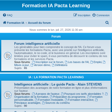
Formation IA Pacta Learning
FAQ
Inscription
Connexion
R
Formation IA
Accueil du forum
e
Nous sommes le lun. juil. 27, 2026 11:30 am
c
Forum
h
Forum intelligence artificielle
e
Les généralités pour bien comprendre le concept de l'IA. Ce forum vous
présente les formations Pacta, avec une priorité sur l'intelligence artificielle,
r
l'automatisation, le no-code, et le business en général. Les inscriptions sont
limitées pour éviter le spam, il vous permettra de découvrir le contenu de nos
c
formations et les services Pacta.
Sous-forums :
Inscription sur le forum
,
Les bases de l'AI
,
Emploi
,
h
Mises à jour
,
Version démo
,
Définitions
Sujets :
65
e
r
IA : LA FORMATION PACTA LEARNING
Intelligence artificielle : Le guide Pacta - Alain STEVENS
Présentation des avantages de notre formation en ligne et plus d'informations
sur l'auteur.
Sous-forums :
A propos de l'auteur
,
Pourquoi ces tarifs abordables ?
,
Organisation de la formation
,
Préparation du programme
,
Formation
personnalisable
,
Formation modulable
,
Formation interactive
,
Principaux avantages
,
Sources du contenu
Sujets :
90