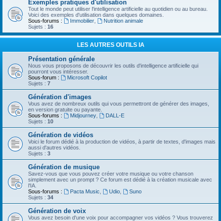
Exemples pratiques d'utilisation
Tout le monde peut utiliser l'intelligence artificielle au quotidien ou au bureau.
Voici des exemples d'utilisation dans quelques domaines.
Sous-forums :
Immobilier
,
Nutrition animale
Sujets :
16
LES AUTRES OUTILS IA
Présentation générale
Nous vous proposons de découvrir les outils d'intelligence artificielle qui
pourront vous intéresser.
Sous-forum :
Microsoft Copilot
Sujets :
7
Génération d'images
Vous avez de nombreux outils qui vous permettront de générer des images,
en version gratuite ou payante.
Sous-forums :
Midjourney
,
DALL-E
Sujets :
10
Génération de vidéos
Voici le forum dédié à la production de vidéos, à partir de textes, d'images mais
aussi d'autres vidéos.
Sujets :
3
Génération de musique
Savez-vous que vous pouvez créer votre musique ou votre chanson
simplement avec un prompt ? Ce forum est dédié à la création musicale avec
l'IA.
Sous-forums :
Pacta Music
,
Udio
,
Suno
Sujets :
34
Génération de voix
Vous avez besoin d'une voix pour accompagner vos vidéos ? Vous trouverez