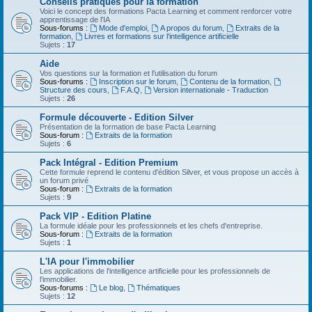
Conseils pratiques pour la formation
Voici le concept des formations Pacta Learning et comment renforcer votre
apprentissage de l'IA
Sous-forums :
Mode d'emploi
,
A propos du forum
,
Extraits de la
formation
,
Livres et formations sur l'intelligence artificielle
Sujets :
17
Aide
Vos questions sur la formation et l'utilisation du forum
Sous-forums :
Inscription sur le forum
,
Contenu de la formation
,
Structure des cours
,
F.A.Q
,
Version internationale - Traduction
Sujets :
26
Formule découverte - Edition Silver
Présentation de la formation de base Pacta Learning
Sous-forum :
Extraits de la formation
Sujets :
6
Pack Intégral - Edition Premium
Cette formule reprend le contenu d'édition Silver, et vous propose un accès à
un forum privé
Sous-forum :
Extraits de la formation
Sujets :
9
Pack VIP - Edition Platine
La formule idéale pour les professionnels et les chefs d'entreprise.
Sous-forum :
Extraits de la formation
Sujets :
1
L'IA pour l'immobilier
Les applications de l'intelligence artificielle pour les professionnels de
l'immobilier.
Sous-forums :
Le blog
,
Thématiques
Sujets :
12