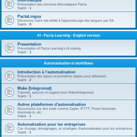
Informatique
Présentation des services informatiques Pacta
Sujets :
1
PactaLingua
Découvrez notre site dédié à l'apprentissage des langues par l'IA.
Sujets :
9
AI - Pacta Learning - English version
Presentation
Presentation of Pacta Learning’s AI training
Sujets :
1
Automatisation et workflows
Introduction à l'automatisation
Présentation des bases et premières étapes pour débutants.
Sujets :
2
Make (Integromat)
Tutoriels, astuces et support pour Make/Integromat.
Sujets :
1
Autres plateformes d'automatisation
Discussions sur des outils comme Zapier, IFTTT, Power Automate,
Automate.io, etc.
Sujets :
1
Automatisation pour les entreprises
Cas d'usage, témoignages, et stratégies d'automatisation pour les entreprises.
Sujets :
1