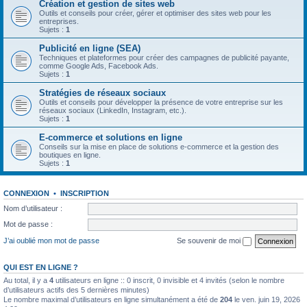
Création et gestion de sites web
Outils et conseils pour créer, gérer et optimiser des sites web pour les
entreprises.
Sujets :
1
Publicité en ligne (SEA)
Techniques et plateformes pour créer des campagnes de publicité payante,
comme Google Ads, Facebook Ads.
Sujets :
1
Stratégies de réseaux sociaux
Outils et conseils pour développer la présence de votre entreprise sur les
réseaux sociaux (LinkedIn, Instagram, etc.).
Sujets :
1
E-commerce et solutions en ligne
Conseils sur la mise en place de solutions e-commerce et la gestion des
boutiques en ligne.
Sujets :
1
CONNEXION
•
INSCRIPTION
Nom d’utilisateur :
Mot de passe :
J’ai oublié mon mot de passe
Se souvenir de moi
QUI EST EN LIGNE ?
Au total, il y a
4
utilisateurs en ligne :: 0 inscrit, 0 invisible et 4 invités (selon le nombre
d’utilisateurs actifs des 5 dernières minutes)
Le nombre maximal d’utilisateurs en ligne simultanément a été de
204
le ven. juin 19, 2026