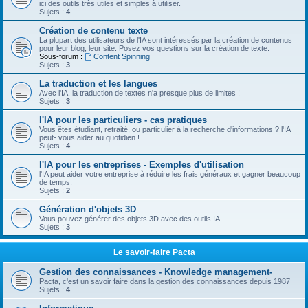
ici des outils très utiles et simples à utiliser.
Sujets :
4
Création de contenu texte
La plupart des utilisateurs de l'IA sont intéressés par la création de contenus
pour leur blog, leur site. Posez vos questions sur la création de texte.
Sous-forum :
Content Spinning
Sujets :
3
La traduction et les langues
Avec l'IA, la traduction de textes n'a presque plus de limites !
Sujets :
3
l'IA pour les particuliers - cas pratiques
Vous êtes étudiant, retraité, ou particulier à la recherche d'informations ? l'IA
peut- vous aider au quotidien !
Sujets :
4
l'IA pour les entreprises - Exemples d'utilisation
l'IA peut aider votre entreprise à réduire les frais généraux et gagner beaucoup
de temps.
Sujets :
2
Génération d'objets 3D
Vous pouvez générer des objets 3D avec des outils IA
Sujets :
3
Le savoir-faire Pacta
Gestion des connaissances - Knowledge management-
Pacta, c'est un savoir faire dans la gestion des connaissances depuis 1987
Sujets :
4