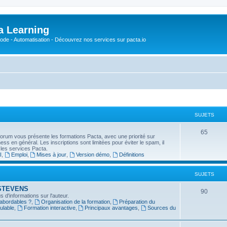
a Learning
o-Code - Automatisation - Découvrez nos services sur pacta.io
SUJETS
S
65
forum vous présente les formations Pacta, avec une priorité sur
usiness en général. Les inscriptions sont limitées pour éviter le spam, il
u
 les services Pacta.
I
,
Emploi
,
Mises à jour
,
Version démo
,
Définitions
j
e
SUJETS
t
in STEVENS
S
90
 d'informations sur l'auteur.
s
 abordables ?
,
Organisation de la formation
,
Préparation du
u
ulable
,
Formation interactive
,
Principaux avantages
,
Sources du
j