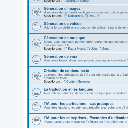
Sous-forum :
Microsoft Copilot
Génération d'images
Vous avez de nombreux outils qui vous permettront de génére
Sous-forums :
Midjourney
,
DALL-E
Génération de vidéos
Voici le forum dédié à la production de vidéos, à partir de te
Génération de musique
Savez-vous que vous pouvez créer votre musique ou votre c
musicale avec l'IA.
Sous-forums :
Pacta Music
,
Udio
,
Suno
Génération de voix
Vous avez besoin d'une voix pour accompagner vos vidéos ? Vou
Création de contenu texte
La plupart des utilisateurs de l'IA sont intéressés par la créa
création de texte.
Sous-forum :
Content Spinning
La traduction et les langues
Avec l'IA, la traduction de textes n'a presque plus de limites !
l'IA pour les particuliers - cas pratiques
Vous êtes étudiant, retraité, ou particulier à la recherche d'in
l'IA pour les entreprises - Exemples d'utilisatio
l'IA peut aider votre entreprise à réduire les frais généraux