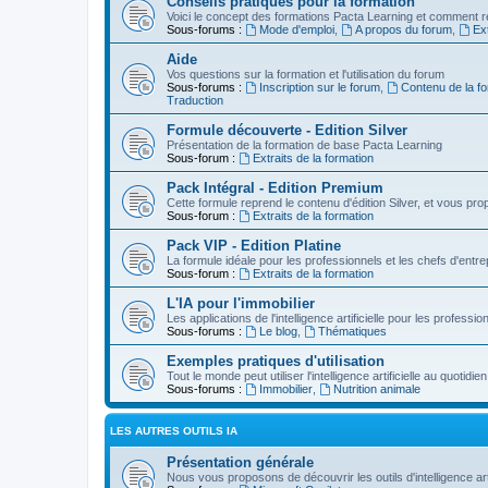
Conseils pratiques pour la formation
Voici le concept des formations Pacta Learning et comment re
Sous-forums :
Mode d'emploi
,
A propos du forum
,
Ext
Aide
Vos questions sur la formation et l'utilisation du forum
Sous-forums :
Inscription sur le forum
,
Contenu de la fo
Traduction
Formule découverte - Edition Silver
Présentation de la formation de base Pacta Learning
Sous-forum :
Extraits de la formation
Pack Intégral - Edition Premium
Cette formule reprend le contenu d'édition Silver, et vous p
Sous-forum :
Extraits de la formation
Pack VIP - Edition Platine
La formule idéale pour les professionnels et les chefs d'entre
Sous-forum :
Extraits de la formation
L'IA pour l'immobilier
Les applications de l'intelligence artificielle pour les professio
Sous-forums :
Le blog
,
Thématiques
Exemples pratiques d'utilisation
Tout le monde peut utiliser l'intelligence artificielle au quot
Sous-forums :
Immobilier
,
Nutrition animale
LES AUTRES OUTILS IA
Présentation générale
Nous vous proposons de découvrir les outils d'intelligence arti