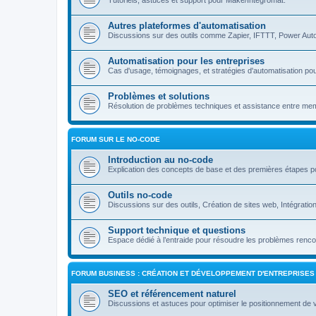
Tutoriels, astuces et support pour Make/Integromat.
Autres plateformes d'automatisation
Discussions sur des outils comme Zapier, IFTTT, Power Auto
Automatisation pour les entreprises
Cas d'usage, témoignages, et stratégies d'automatisation pou
Problèmes et solutions
Résolution de problèmes techniques et assistance entre m
FORUM SUR LE NO-CODE
Introduction au no-code
Explication des concepts de base et des premières étapes p
Outils no-code
Discussions sur des outils, Création de sites web, Intégrati
Support technique et questions
Espace dédié à l’entraide pour résoudre les problèmes rencon
FORUM BUSINESS : CRÉATION ET DÉVELOPPEMENT D'ENTREPRISES
SEO et référencement naturel
Discussions et astuces pour optimiser le positionnement de 