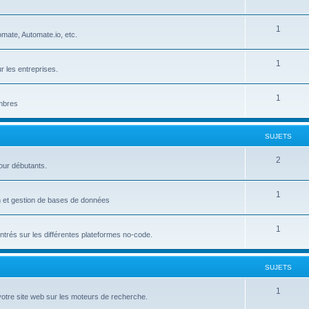
u
e
S
1
j
t
mate, Automate.io, etc.
u
e
s
S
1
j
t
r les entreprises.
u
e
s
S
1
j
t
embres
u
e
s
j
t
SUJETS
e
s
S
2
our débutants.
t
u
s
S
1
j
on et gestion de bases de données
u
e
S
1
j
t
trés sur les différentes plateformes no-code.
u
e
s
j
t
SUJETS
e
s
S
1
votre site web sur les moteurs de recherche.
t
u