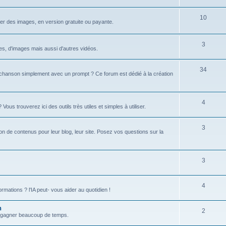
u
s
j
S
10
r des images, en version gratuite ou payante.
e
u
t
j
S
3
xtes, d'images mais aussi d'autres vidéos.
s
e
u
S
34
t
j
hanson simplement avec un prompt ? Ce forum est dédié à la création
u
s
e
j
t
S
4
s trouverez ici des outils très utiles et simples à utiliser.
e
s
u
t
S
3
j
tion de contenus pour leur blog, leur site. Posez vos questions sur la
s
u
e
j
t
S
3
e
s
u
t
S
4
j
formations ? l'IA peut- vous aider au quotidien !
s
u
e
n
S
2
j
t
 et gagner beaucoup de temps.
u
e
s