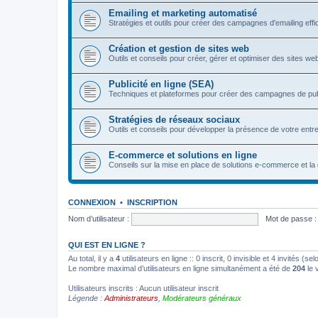
Emailing et marketing automatisé
Stratégies et outils pour créer des campagnes d'emailing eff
Création et gestion de sites web
Outils et conseils pour créer, gérer et optimiser des sites we
Publicité en ligne (SEA)
Techniques et plateformes pour créer des campagnes de pu
Stratégies de réseaux sociaux
Outils et conseils pour développer la présence de votre entre
E-commerce et solutions en ligne
Conseils sur la mise en place de solutions e-commerce et la 
CONNEXION
•
INSCRIPTION
Nom d’utilisateur :
Mot de passe :
QUI EST EN LIGNE ?
Au total, il y a
4
utilisateurs en ligne :: 0 inscrit, 0 invisible et 4 invités (
Le nombre maximal d’utilisateurs en ligne simultanément a été de
204
le 
Utilisateurs inscrits : Aucun utilisateur inscrit
Légende :
Administrateurs
,
Modérateurs généraux