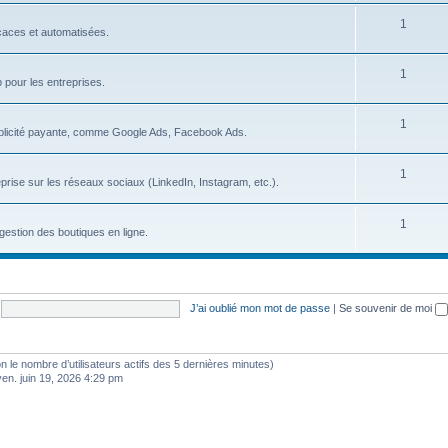
s
S
1
j
icaces et automatisées.
u
e
S
1
j
t
b pour les entreprises.
u
e
s
S
1
j
t
blicité payante, comme Google Ads, Facebook Ads.
u
e
s
S
1
j
t
prise sur les réseaux sociaux (LinkedIn, Instagram, etc.).
u
e
s
S
1
j
t
gestion des boutiques en ligne.
u
e
s
j
t
e
s
J’ai oublié mon mot de passe
|
Se souvenir de moi
t
s
selon le nombre d’utilisateurs actifs des 5 dernières minutes)
ven. juin 19, 2026 4:29 pm