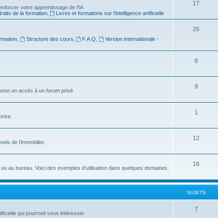
S
17
e
nforcer votre apprentissage de l'IA
raits de la formation
,
Livres et formations sur l'intelligence artificielle
u
t
j
s
S
26
rmation
,
Structure des cours
,
F.A.Q
,
Version internationale -
e
u
t
j
S
6
s
e
u
t
j
S
9
ropose un accès à un forum privé
s
e
u
t
j
S
1
prise.
s
e
u
t
j
S
12
nnels de l'immobilier.
s
e
u
t
j
S
16
idien ou au bureau. Voici des exemples d'utilisation dans quelques domaines.
s
e
u
t
j
SUJETS
s
e
S
7
ficielle qui pourront vous intéresser.
t