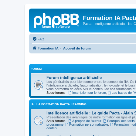
Formation IA Pact
Pacta - Intelligence artificielle - N
FAQ
Formation IA
Accueil du forum
FORUM
Forum intelligence artificielle
Les généralités pour bien comprendre le concept de l'IA. Ce 
l'intelligence artificielle, l'automatisation, le no-code, et le b
vous permettra de découvrir le contenu de nos formations et
Sous-forums :
Inscription sur le forum
,
Les bases de l'A
IA : LA FORMATION PACTA LEARNING
Intelligence artificielle : Le guide Pacta - Ala
Présentation des avantages de notre formation en ligne et plus
Sous-forums :
A propos de l'auteur
,
Pourquoi ces tarifs
programme
,
Formation personnalisable
,
Formation mod
contenu