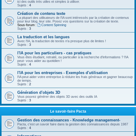
ici des outils très utiles et simples à utiliser.
Sujets :
4
Création de contenu texte
La plupart des utilisateurs de l'IA sont intéressés par la création de contenus
pour leur blog, leur site. Posez vos questions sur la création de texte.
Sous-forum :
Content Spinning
Sujets :
3
La traduction et les langues
Avec l'IA, la traduction de textes n'a presque plus de limites !
Sujets :
3
l'IA pour les particuliers - cas pratiques
Vous êtes étudiant, retraité, ou particulier à la recherche d'informations ? l'IA
peut- vous aider au quotidien !
Sujets :
4
l'IA pour les entreprises - Exemples d'utilisation
l'IA peut aider votre entreprise à réduire les frais généraux et gagner beaucoup
de temps.
Sujets :
2
Génération d'objets 3D
Vous pouvez générer des objets 3D avec des outils IA
Sujets :
3
Le savoir-faire Pacta
Gestion des connaissances - Knowledge management-
Pacta, c'est un savoir faire dans la gestion des connaissances depuis 1987
Sujets :
4