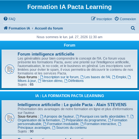
Formation IA Pacta Learning
FAQ
Inscription
Connexion
R
Formation IA
Accueil du forum
e
Nous sommes le lun. juil. 27, 2026 11:30 am
c
Forum
h
Forum intelligence artificielle
e
Les généralités pour bien comprendre le concept de l'IA. Ce forum vous
présente les formations Pacta, avec une priorité sur l'intelligence artificielle,
r
l'automatisation, le no-code, et le business en général. Les inscriptions sont
limitées pour éviter le spam, il vous permettra de découvrir le contenu de nos
c
formations et les services Pacta.
Sous-forums :
Inscription sur le forum
,
Les bases de l'AI
,
Emploi
,
h
Mises à jour
,
Version démo
,
Définitions
Sujets :
65
e
r
IA : LA FORMATION PACTA LEARNING
Intelligence artificielle : Le guide Pacta - Alain STEVENS
Présentation des avantages de notre formation en ligne et plus d'informations
sur l'auteur.
Sous-forums :
A propos de l'auteur
,
Pourquoi ces tarifs abordables ?
,
Organisation de la formation
,
Préparation du programme
,
Formation
personnalisable
,
Formation modulable
,
Formation interactive
,
Principaux avantages
,
Sources du contenu
Sujets :
90