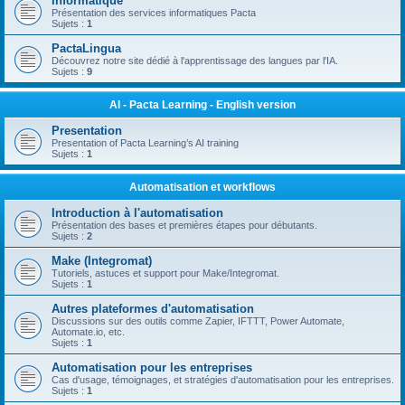
Informatique
Présentation des services informatiques Pacta
Sujets :
1
PactaLingua
Découvrez notre site dédié à l'apprentissage des langues par l'IA.
Sujets :
9
AI - Pacta Learning - English version
Presentation
Presentation of Pacta Learning’s AI training
Sujets :
1
Automatisation et workflows
Introduction à l'automatisation
Présentation des bases et premières étapes pour débutants.
Sujets :
2
Make (Integromat)
Tutoriels, astuces et support pour Make/Integromat.
Sujets :
1
Autres plateformes d'automatisation
Discussions sur des outils comme Zapier, IFTTT, Power Automate,
Automate.io, etc.
Sujets :
1
Automatisation pour les entreprises
Cas d'usage, témoignages, et stratégies d'automatisation pour les entreprises.
Sujets :
1