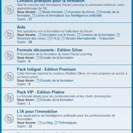
Conseils pratiques pour la formation
Voici le concept des formations Pacta Learning et comment renforcer votre
apprentissage de l'IA
Sous-forums :
Mode d'emploi
,
A propos du forum
,
Extraits de la
formation
,
Livres et formations sur l'intelligence artificielle
Sujets :
17
Aide
Vos questions sur la formation et l'utilisation du forum
Sous-forums :
Inscription sur le forum
,
Contenu de la formation
,
Structure des cours
,
F.A.Q
,
Version internationale - Traduction
Sujets :
26
Formule découverte - Edition Silver
Présentation de la formation de base Pacta Learning
Sous-forum :
Extraits de la formation
Sujets :
6
Pack Intégral - Edition Premium
Cette formule reprend le contenu d'édition Silver, et vous propose un accès à
un forum privé
Sous-forum :
Extraits de la formation
Sujets :
9
Pack VIP - Edition Platine
La formule idéale pour les professionnels et les chefs d'entreprise.
Sous-forum :
Extraits de la formation
Sujets :
1
L'IA pour l'immobilier
Les applications de l'intelligence artificielle pour les professionnels de
l'immobilier.
Sous-forums :
Le blog
,
Thématiques
Sujets :
12