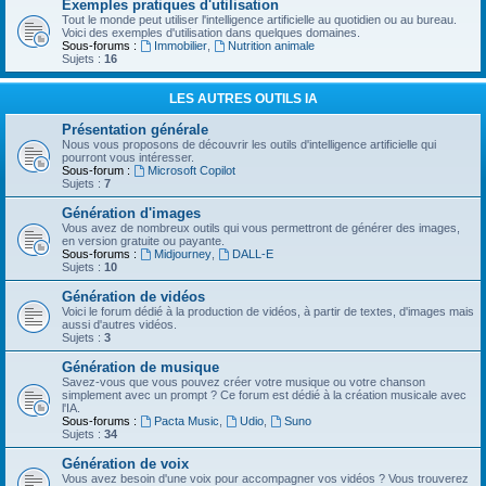
Exemples pratiques d'utilisation
Tout le monde peut utiliser l'intelligence artificielle au quotidien ou au bureau.
Voici des exemples d'utilisation dans quelques domaines.
Sous-forums :
Immobilier
,
Nutrition animale
Sujets :
16
LES AUTRES OUTILS IA
Présentation générale
Nous vous proposons de découvrir les outils d'intelligence artificielle qui
pourront vous intéresser.
Sous-forum :
Microsoft Copilot
Sujets :
7
Génération d'images
Vous avez de nombreux outils qui vous permettront de générer des images,
en version gratuite ou payante.
Sous-forums :
Midjourney
,
DALL-E
Sujets :
10
Génération de vidéos
Voici le forum dédié à la production de vidéos, à partir de textes, d'images mais
aussi d'autres vidéos.
Sujets :
3
Génération de musique
Savez-vous que vous pouvez créer votre musique ou votre chanson
simplement avec un prompt ? Ce forum est dédié à la création musicale avec
l'IA.
Sous-forums :
Pacta Music
,
Udio
,
Suno
Sujets :
34
Génération de voix
Vous avez besoin d'une voix pour accompagner vos vidéos ? Vous trouverez