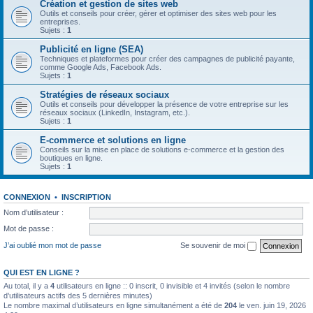
Création et gestion de sites web
Outils et conseils pour créer, gérer et optimiser des sites web pour les
entreprises.
Sujets :
1
Publicité en ligne (SEA)
Techniques et plateformes pour créer des campagnes de publicité payante,
comme Google Ads, Facebook Ads.
Sujets :
1
Stratégies de réseaux sociaux
Outils et conseils pour développer la présence de votre entreprise sur les
réseaux sociaux (LinkedIn, Instagram, etc.).
Sujets :
1
E-commerce et solutions en ligne
Conseils sur la mise en place de solutions e-commerce et la gestion des
boutiques en ligne.
Sujets :
1
CONNEXION
•
INSCRIPTION
Nom d’utilisateur :
Mot de passe :
J’ai oublié mon mot de passe
Se souvenir de moi
QUI EST EN LIGNE ?
Au total, il y a
4
utilisateurs en ligne :: 0 inscrit, 0 invisible et 4 invités (selon le nombre
d’utilisateurs actifs des 5 dernières minutes)
Le nombre maximal d’utilisateurs en ligne simultanément a été de
204
le ven. juin 19, 2026