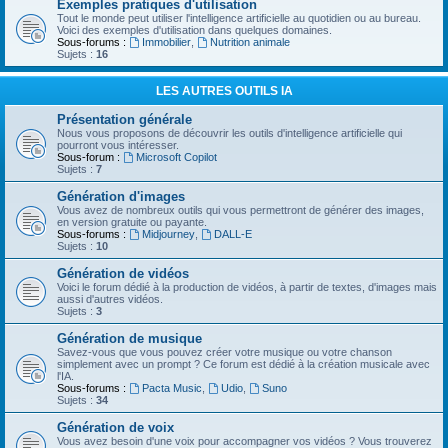
Exemples pratiques d'utilisation
Tout le monde peut utiliser l'intelligence artificielle au quotidien ou au bureau.
Voici des exemples d'utilisation dans quelques domaines.
Sous-forums :
Immobilier
,
Nutrition animale
Sujets :
16
LES AUTRES OUTILS IA
Présentation générale
Nous vous proposons de découvrir les outils d'intelligence artificielle qui
pourront vous intéresser.
Sous-forum :
Microsoft Copilot
Sujets :
7
Génération d'images
Vous avez de nombreux outils qui vous permettront de générer des images,
en version gratuite ou payante.
Sous-forums :
Midjourney
,
DALL-E
Sujets :
10
Génération de vidéos
Voici le forum dédié à la production de vidéos, à partir de textes, d'images mais
aussi d'autres vidéos.
Sujets :
3
Génération de musique
Savez-vous que vous pouvez créer votre musique ou votre chanson
simplement avec un prompt ? Ce forum est dédié à la création musicale avec
l'IA.
Sous-forums :
Pacta Music
,
Udio
,
Suno
Sujets :
34
Génération de voix
Vous avez besoin d'une voix pour accompagner vos vidéos ? Vous trouverez