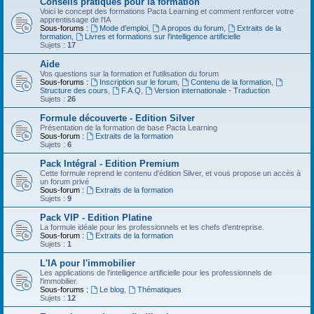
Conseils pratiques pour la formation
Voici le concept des formations Pacta Learning et comment renforcer votre
apprentissage de l'IA
Sous-forums :
Mode d'emploi
,
A propos du forum
,
Extraits de la
formation
,
Livres et formations sur l'intelligence artificielle
Sujets :
17
Aide
Vos questions sur la formation et l'utilisation du forum
Sous-forums :
Inscription sur le forum
,
Contenu de la formation
,
Structure des cours
,
F.A.Q
,
Version internationale - Traduction
Sujets :
26
Formule découverte - Edition Silver
Présentation de la formation de base Pacta Learning
Sous-forum :
Extraits de la formation
Sujets :
6
Pack Intégral - Edition Premium
Cette formule reprend le contenu d'édition Silver, et vous propose un accès à
un forum privé
Sous-forum :
Extraits de la formation
Sujets :
9
Pack VIP - Edition Platine
La formule idéale pour les professionnels et les chefs d'entreprise.
Sous-forum :
Extraits de la formation
Sujets :
1
L'IA pour l'immobilier
Les applications de l'intelligence artificielle pour les professionnels de
l'immobilier.
Sous-forums :
Le blog
,
Thématiques
Sujets :
12