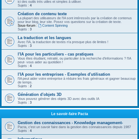
ici des outils très utiles et simples à utiliser.
Sujets :
4
Création de contenu texte
La plupart des utilisateurs de l'IA sont intéressés par la création de contenus
pour leur blog, leur site. Posez vos questions sur la création de texte.
Sous-forum :
Content Spinning
Sujets :
3
La traduction et les langues
Avec l'IA, la traduction de textes n'a presque plus de limites !
Sujets :
3
l'IA pour les particuliers - cas pratiques
Vous êtes étudiant, retraité, ou particulier à la recherche d'informations ? l'IA
peut- vous aider au quotidien !
Sujets :
4
l'IA pour les entreprises - Exemples d'utilisation
l'IA peut aider votre entreprise à réduire les frais généraux et gagner beaucoup
de temps.
Sujets :
2
Génération d'objets 3D
Vous pouvez générer des objets 3D avec des outils IA
Sujets :
3
Le savoir-faire Pacta
Gestion des connaissances - Knowledge management-
Pacta, c'est un savoir faire dans la gestion des connaissances depuis 1987
Sujets :
4