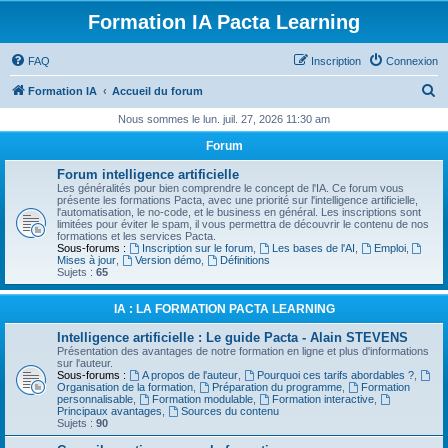
Formation IA Pacta Learning
FAQ
Inscription
Connexion
R
Formation IA
Accueil du forum
e
Nous sommes le lun. juil. 27, 2026 11:30 am
c
Forum
h
Forum intelligence artificielle
e
Les généralités pour bien comprendre le concept de l'IA. Ce forum vous
présente les formations Pacta, avec une priorité sur l'intelligence artificielle,
r
l'automatisation, le no-code, et le business en général. Les inscriptions sont
limitées pour éviter le spam, il vous permettra de découvrir le contenu de nos
c
formations et les services Pacta.
Sous-forums :
Inscription sur le forum
,
Les bases de l'AI
,
Emploi
,
h
Mises à jour
,
Version démo
,
Définitions
Sujets :
65
e
r
IA : LA FORMATION PACTA LEARNING
Intelligence artificielle : Le guide Pacta - Alain STEVENS
Présentation des avantages de notre formation en ligne et plus d'informations
sur l'auteur.
Sous-forums :
A propos de l'auteur
,
Pourquoi ces tarifs abordables ?
,
Organisation de la formation
,
Préparation du programme
,
Formation
personnalisable
,
Formation modulable
,
Formation interactive
,
Principaux avantages
,
Sources du contenu
Sujets :
90