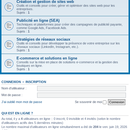
Création et gestion de sites web
Outils et conseils pour créer, gérer et optimiser des sites web pour les
entreprises.
Sujets :
1
Publicité en ligne (SEA)
Techniques et plateformes pour créer des campagnes de publicité payante,
comme Google Ads, Facebook Ads.
Sujets :
1
Stratégies de réseaux sociaux
Outils et conseils pour développer la présence de votre entreprise sur les
réseaux sociaux (LinkedIn, Instagram, etc.).
Sujets :
1
E-commerce et solutions en ligne
Conseils sur la mise en place de solutions e-commerce et la gestion des
boutiques en ligne.
Sujets :
1
CONNEXION
•
INSCRIPTION
Nom d’utilisateur :
Mot de passe :
J’ai oublié mon mot de passe
Se souvenir de moi
QUI EST EN LIGNE ?
Au total, il y a
4
utilisateurs en ligne :: 0 inscrit, 0 invisible et 4 invités (selon le nombre
d’utilisateurs actifs des 5 dernières minutes)
Le nombre maximal d’utilisateurs en ligne simultanément a été de
204
le ven. juin 19, 2026