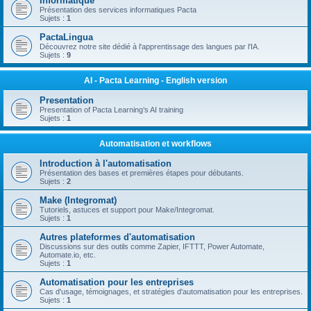
Informatique
Présentation des services informatiques Pacta
Sujets :
1
PactaLingua
Découvrez notre site dédié à l'apprentissage des langues par l'IA.
Sujets :
9
AI - Pacta Learning - English version
Presentation
Presentation of Pacta Learning’s AI training
Sujets :
1
Automatisation et workflows
Introduction à l'automatisation
Présentation des bases et premières étapes pour débutants.
Sujets :
2
Make (Integromat)
Tutoriels, astuces et support pour Make/Integromat.
Sujets :
1
Autres plateformes d'automatisation
Discussions sur des outils comme Zapier, IFTTT, Power Automate,
Automate.io, etc.
Sujets :
1
Automatisation pour les entreprises
Cas d'usage, témoignages, et stratégies d'automatisation pour les entreprises.
Sujets :
1