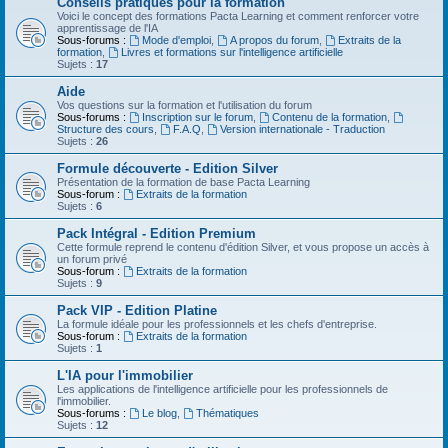
Conseils pratiques pour la formation
Voici le concept des formations Pacta Learning et comment renforcer votre
apprentissage de l'IA
Sous-forums :
Mode d'emploi
,
A propos du forum
,
Extraits de la
formation
,
Livres et formations sur l'intelligence artificielle
Sujets :
17
Aide
Vos questions sur la formation et l'utilisation du forum
Sous-forums :
Inscription sur le forum
,
Contenu de la formation
,
Structure des cours
,
F.A.Q
,
Version internationale - Traduction
Sujets :
26
Formule découverte - Edition Silver
Présentation de la formation de base Pacta Learning
Sous-forum :
Extraits de la formation
Sujets :
6
Pack Intégral - Edition Premium
Cette formule reprend le contenu d'édition Silver, et vous propose un accès à
un forum privé
Sous-forum :
Extraits de la formation
Sujets :
9
Pack VIP - Edition Platine
La formule idéale pour les professionnels et les chefs d'entreprise.
Sous-forum :
Extraits de la formation
Sujets :
1
L'IA pour l'immobilier
Les applications de l'intelligence artificielle pour les professionnels de
l'immobilier.
Sous-forums :
Le blog
,
Thématiques
Sujets :
12