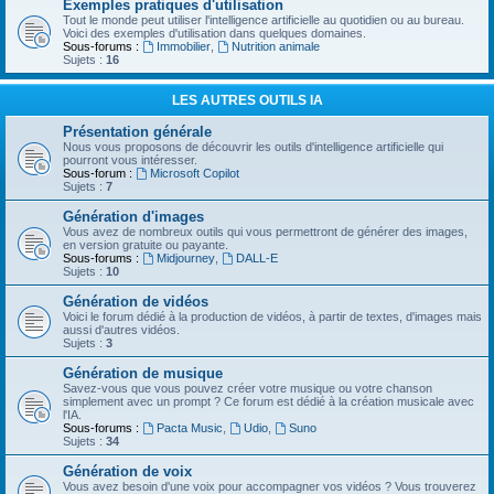
Exemples pratiques d'utilisation
Tout le monde peut utiliser l'intelligence artificielle au quotidien ou au bureau.
Voici des exemples d'utilisation dans quelques domaines.
Sous-forums :
Immobilier
,
Nutrition animale
Sujets :
16
LES AUTRES OUTILS IA
Présentation générale
Nous vous proposons de découvrir les outils d'intelligence artificielle qui
pourront vous intéresser.
Sous-forum :
Microsoft Copilot
Sujets :
7
Génération d'images
Vous avez de nombreux outils qui vous permettront de générer des images,
en version gratuite ou payante.
Sous-forums :
Midjourney
,
DALL-E
Sujets :
10
Génération de vidéos
Voici le forum dédié à la production de vidéos, à partir de textes, d'images mais
aussi d'autres vidéos.
Sujets :
3
Génération de musique
Savez-vous que vous pouvez créer votre musique ou votre chanson
simplement avec un prompt ? Ce forum est dédié à la création musicale avec
l'IA.
Sous-forums :
Pacta Music
,
Udio
,
Suno
Sujets :
34
Génération de voix
Vous avez besoin d'une voix pour accompagner vos vidéos ? Vous trouverez