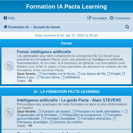
Formation IA Pacta Learning
FAQ
Inscription
Connexion
R
Formation IA
Accueil du forum
e
Nous sommes le lun. juil. 27, 2026 11:30 am
c
Forum
h
Forum intelligence artificielle
e
Les généralités pour bien comprendre le concept de l'IA. Ce forum vous
présente les formations Pacta, avec une priorité sur l'intelligence artificielle,
r
l'automatisation, le no-code, et le business en général. Les inscriptions sont
limitées pour éviter le spam, il vous permettra de découvrir le contenu de nos
c
formations et les services Pacta.
Sous-forums :
Inscription sur le forum
,
Les bases de l'AI
,
Emploi
,
h
Mises à jour
,
Version démo
,
Définitions
Sujets :
65
e
r
IA : LA FORMATION PACTA LEARNING
Intelligence artificielle : Le guide Pacta - Alain STEVENS
Présentation des avantages de notre formation en ligne et plus d'informations
sur l'auteur.
Sous-forums :
A propos de l'auteur
,
Pourquoi ces tarifs abordables ?
,
Organisation de la formation
,
Préparation du programme
,
Formation
personnalisable
,
Formation modulable
,
Formation interactive
,
Principaux avantages
,
Sources du contenu
Sujets :
90