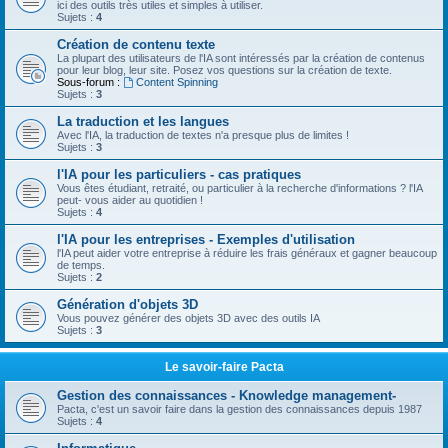
ici des outils très utiles et simples à utiliser.
Sujets :
4
Création de contenu texte
La plupart des utilisateurs de l'IA sont intéressés par la création de contenus
pour leur blog, leur site. Posez vos questions sur la création de texte.
Sous-forum :
Content Spinning
Sujets :
3
La traduction et les langues
Avec l'IA, la traduction de textes n'a presque plus de limites !
Sujets :
3
l'IA pour les particuliers - cas pratiques
Vous êtes étudiant, retraité, ou particulier à la recherche d'informations ? l'IA
peut- vous aider au quotidien !
Sujets :
4
l'IA pour les entreprises - Exemples d'utilisation
l'IA peut aider votre entreprise à réduire les frais généraux et gagner beaucoup
de temps.
Sujets :
2
Génération d'objets 3D
Vous pouvez générer des objets 3D avec des outils IA
Sujets :
3
Le savoir-faire Pacta
Gestion des connaissances - Knowledge management-
Pacta, c'est un savoir faire dans la gestion des connaissances depuis 1987
Sujets :
4