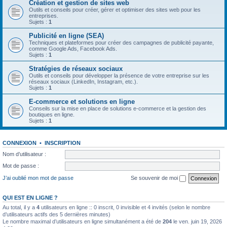
Création et gestion de sites web
Outils et conseils pour créer, gérer et optimiser des sites web pour les
entreprises.
Sujets :
1
Publicité en ligne (SEA)
Techniques et plateformes pour créer des campagnes de publicité payante,
comme Google Ads, Facebook Ads.
Sujets :
1
Stratégies de réseaux sociaux
Outils et conseils pour développer la présence de votre entreprise sur les
réseaux sociaux (LinkedIn, Instagram, etc.).
Sujets :
1
E-commerce et solutions en ligne
Conseils sur la mise en place de solutions e-commerce et la gestion des
boutiques en ligne.
Sujets :
1
CONNEXION
•
INSCRIPTION
Nom d’utilisateur :
Mot de passe :
J’ai oublié mon mot de passe
Se souvenir de moi
QUI EST EN LIGNE ?
Au total, il y a
4
utilisateurs en ligne :: 0 inscrit, 0 invisible et 4 invités (selon le nombre
d’utilisateurs actifs des 5 dernières minutes)
Le nombre maximal d’utilisateurs en ligne simultanément a été de
204
le ven. juin 19, 2026