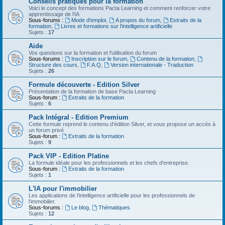
Conseils pratiques pour la formation
Voici le concept des formations Pacta Learning et comment renforcer votre
apprentissage de l'IA
Sous-forums :
Mode d'emploi
,
A propos du forum
,
Extraits de la
formation
,
Livres et formations sur l'intelligence artificielle
Sujets :
17
Aide
Vos questions sur la formation et l'utilisation du forum
Sous-forums :
Inscription sur le forum
,
Contenu de la formation
,
Structure des cours
,
F.A.Q
,
Version internationale - Traduction
Sujets :
26
Formule découverte - Edition Silver
Présentation de la formation de base Pacta Learning
Sous-forum :
Extraits de la formation
Sujets :
6
Pack Intégral - Edition Premium
Cette formule reprend le contenu d'édition Silver, et vous propose un accès à
un forum privé
Sous-forum :
Extraits de la formation
Sujets :
9
Pack VIP - Edition Platine
La formule idéale pour les professionnels et les chefs d'entreprise.
Sous-forum :
Extraits de la formation
Sujets :
1
L'IA pour l'immobilier
Les applications de l'intelligence artificielle pour les professionnels de
l'immobilier.
Sous-forums :
Le blog
,
Thématiques
Sujets :
12