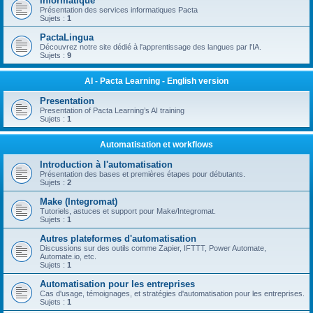
Informatique
Présentation des services informatiques Pacta
Sujets :
1
PactaLingua
Découvrez notre site dédié à l'apprentissage des langues par l'IA.
Sujets :
9
AI - Pacta Learning - English version
Presentation
Presentation of Pacta Learning’s AI training
Sujets :
1
Automatisation et workflows
Introduction à l'automatisation
Présentation des bases et premières étapes pour débutants.
Sujets :
2
Make (Integromat)
Tutoriels, astuces et support pour Make/Integromat.
Sujets :
1
Autres plateformes d'automatisation
Discussions sur des outils comme Zapier, IFTTT, Power Automate,
Automate.io, etc.
Sujets :
1
Automatisation pour les entreprises
Cas d'usage, témoignages, et stratégies d'automatisation pour les entreprises.
Sujets :
1