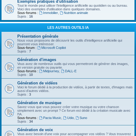
Exemples pratiques d'utilisation
Tout le monde peut utiliser l'intelligence artificielle au quotidien ou au bureau.
Voici des exemples d'utilisation dans quelques domaines.
Sous-forums :
Immobilier
,
Nutrition animale
Sujets :
16
LES AUTRES OUTILS IA
Présentation générale
Nous vous proposons de découvrir les outils d'intelligence artificielle qui
pourront vous intéresser.
Sous-forum :
Microsoft Copilot
Sujets :
7
Génération d'images
Vous avez de nombreux outils qui vous permettront de générer des images,
en version gratuite ou payante.
Sous-forums :
Midjourney
,
DALL-E
Sujets :
10
Génération de vidéos
Voici le forum dédié à la production de vidéos, à partir de textes, d'images mais
aussi d'autres vidéos.
Sujets :
3
Génération de musique
Savez-vous que vous pouvez créer votre musique ou votre chanson
simplement avec un prompt ? Ce forum est dédié à la création musicale avec
l'IA.
Sous-forums :
Pacta Music
,
Udio
,
Suno
Sujets :
34
Génération de voix
Vous avez besoin d'une voix pour accompagner vos vidéos ? Vous trouverez