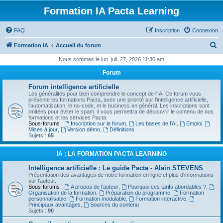
Formation IA Pacta Learning
FAQ
Inscription
Connexion
R
Formation IA
Accueil du forum
e
Nous sommes le lun. juil. 27, 2026 11:30 am
c
Forum
h
Forum intelligence artificielle
e
Les généralités pour bien comprendre le concept de l'IA. Ce forum vous
présente les formations Pacta, avec une priorité sur l'intelligence artificielle,
r
l'automatisation, le no-code, et le business en général. Les inscriptions sont
limitées pour éviter le spam, il vous permettra de découvrir le contenu de nos
c
formations et les services Pacta.
Sous-forums :
Inscription sur le forum
,
Les bases de l'AI
,
Emploi
,
h
Mises à jour
,
Version démo
,
Définitions
Sujets :
65
e
r
IA : LA FORMATION PACTA LEARNING
Intelligence artificielle : Le guide Pacta - Alain STEVENS
Présentation des avantages de notre formation en ligne et plus d'informations
sur l'auteur.
Sous-forums :
A propos de l'auteur
,
Pourquoi ces tarifs abordables ?
,
Organisation de la formation
,
Préparation du programme
,
Formation
personnalisable
,
Formation modulable
,
Formation interactive
,
Principaux avantages
,
Sources du contenu
Sujets :
90