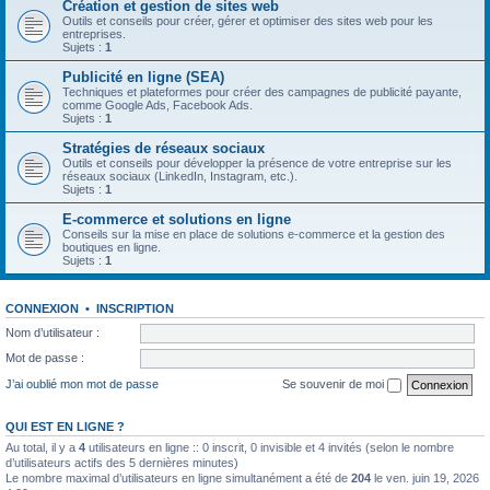
Création et gestion de sites web
Outils et conseils pour créer, gérer et optimiser des sites web pour les
entreprises.
Sujets :
1
Publicité en ligne (SEA)
Techniques et plateformes pour créer des campagnes de publicité payante,
comme Google Ads, Facebook Ads.
Sujets :
1
Stratégies de réseaux sociaux
Outils et conseils pour développer la présence de votre entreprise sur les
réseaux sociaux (LinkedIn, Instagram, etc.).
Sujets :
1
E-commerce et solutions en ligne
Conseils sur la mise en place de solutions e-commerce et la gestion des
boutiques en ligne.
Sujets :
1
CONNEXION
•
INSCRIPTION
Nom d’utilisateur :
Mot de passe :
J’ai oublié mon mot de passe
Se souvenir de moi
QUI EST EN LIGNE ?
Au total, il y a
4
utilisateurs en ligne :: 0 inscrit, 0 invisible et 4 invités (selon le nombre
d’utilisateurs actifs des 5 dernières minutes)
Le nombre maximal d’utilisateurs en ligne simultanément a été de
204
le ven. juin 19, 2026