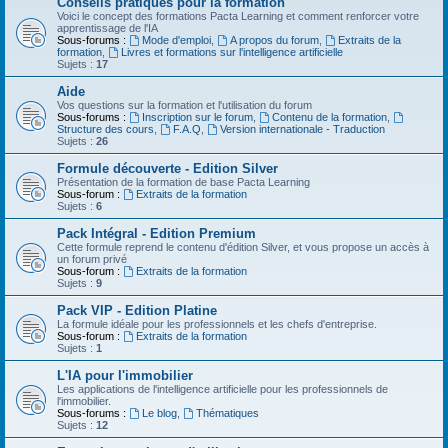
Conseils pratiques pour la formation
Voici le concept des formations Pacta Learning et comment renforcer votre
apprentissage de l'IA
Sous-forums :
Mode d'emploi
,
A propos du forum
,
Extraits de la
formation
,
Livres et formations sur l'intelligence artificielle
Sujets :
17
Aide
Vos questions sur la formation et l'utilisation du forum
Sous-forums :
Inscription sur le forum
,
Contenu de la formation
,
Structure des cours
,
F.A.Q
,
Version internationale - Traduction
Sujets :
26
Formule découverte - Edition Silver
Présentation de la formation de base Pacta Learning
Sous-forum :
Extraits de la formation
Sujets :
6
Pack Intégral - Edition Premium
Cette formule reprend le contenu d'édition Silver, et vous propose un accès à
un forum privé
Sous-forum :
Extraits de la formation
Sujets :
9
Pack VIP - Edition Platine
La formule idéale pour les professionnels et les chefs d'entreprise.
Sous-forum :
Extraits de la formation
Sujets :
1
L'IA pour l'immobilier
Les applications de l'intelligence artificielle pour les professionnels de
l'immobilier.
Sous-forums :
Le blog
,
Thématiques
Sujets :
12