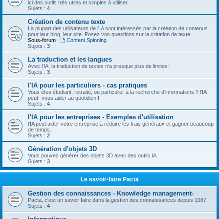
ici des outils très utiles et simples à utiliser.
Sujets :
4
Création de contenu texte
La plupart des utilisateurs de l'IA sont intéressés par la création de contenus
pour leur blog, leur site. Posez vos questions sur la création de texte.
Sous-forum :
Content Spinning
Sujets :
3
La traduction et les langues
Avec l'IA, la traduction de textes n'a presque plus de limites !
Sujets :
3
l'IA pour les particuliers - cas pratiques
Vous êtes étudiant, retraité, ou particulier à la recherche d'informations ? l'IA
peut- vous aider au quotidien !
Sujets :
4
l'IA pour les entreprises - Exemples d'utilisation
l'IA peut aider votre entreprise à réduire les frais généraux et gagner beaucoup
de temps.
Sujets :
2
Génération d'objets 3D
Vous pouvez générer des objets 3D avec des outils IA
Sujets :
3
Le savoir-faire Pacta
Gestion des connaissances - Knowledge management-
Pacta, c'est un savoir faire dans la gestion des connaissances depuis 1987
Sujets :
4