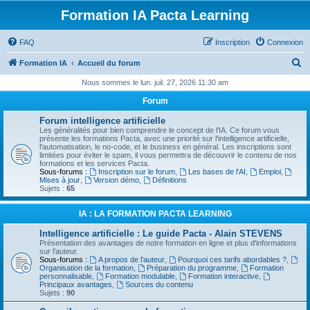
Formation IA Pacta Learning
FAQ
Inscription
Connexion
R
Formation IA
Accueil du forum
e
Nous sommes le lun. juil. 27, 2026 11:30 am
c
Forum
h
Forum intelligence artificielle
e
Les généralités pour bien comprendre le concept de l'IA. Ce forum vous
présente les formations Pacta, avec une priorité sur l'intelligence artificielle,
r
l'automatisation, le no-code, et le business en général. Les inscriptions sont
limitées pour éviter le spam, il vous permettra de découvrir le contenu de nos
c
formations et les services Pacta.
Sous-forums :
Inscription sur le forum
,
Les bases de l'AI
,
Emploi
,
h
Mises à jour
,
Version démo
,
Définitions
Sujets :
65
e
r
IA : LA FORMATION PACTA LEARNING
Intelligence artificielle : Le guide Pacta - Alain STEVENS
Présentation des avantages de notre formation en ligne et plus d'informations
sur l'auteur.
Sous-forums :
A propos de l'auteur
,
Pourquoi ces tarifs abordables ?
,
Organisation de la formation
,
Préparation du programme
,
Formation
personnalisable
,
Formation modulable
,
Formation interactive
,
Principaux avantages
,
Sources du contenu
Sujets :
90