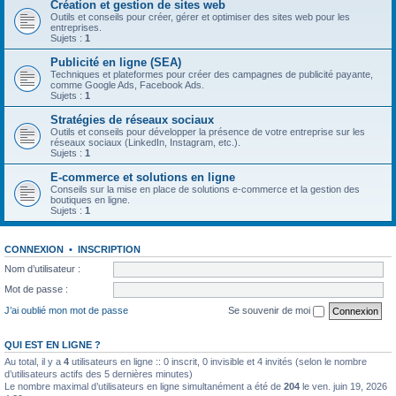
Création et gestion de sites web
Outils et conseils pour créer, gérer et optimiser des sites web pour les
entreprises.
Sujets :
1
Publicité en ligne (SEA)
Techniques et plateformes pour créer des campagnes de publicité payante,
comme Google Ads, Facebook Ads.
Sujets :
1
Stratégies de réseaux sociaux
Outils et conseils pour développer la présence de votre entreprise sur les
réseaux sociaux (LinkedIn, Instagram, etc.).
Sujets :
1
E-commerce et solutions en ligne
Conseils sur la mise en place de solutions e-commerce et la gestion des
boutiques en ligne.
Sujets :
1
CONNEXION
•
INSCRIPTION
Nom d’utilisateur :
Mot de passe :
J’ai oublié mon mot de passe
Se souvenir de moi
QUI EST EN LIGNE ?
Au total, il y a
4
utilisateurs en ligne :: 0 inscrit, 0 invisible et 4 invités (selon le nombre
d’utilisateurs actifs des 5 dernières minutes)
Le nombre maximal d’utilisateurs en ligne simultanément a été de
204
le ven. juin 19, 2026