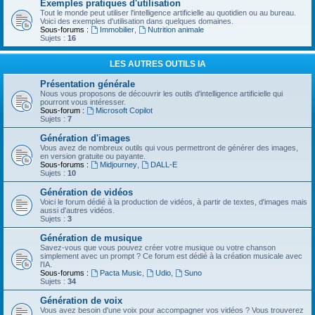
Exemples pratiques d'utilisation
Tout le monde peut utiliser l'intelligence artificielle au quotidien ou au bureau.
Voici des exemples d'utilisation dans quelques domaines.
Sous-forums :
Immobilier
,
Nutrition animale
Sujets :
16
LES AUTRES OUTILS IA
Présentation générale
Nous vous proposons de découvrir les outils d'intelligence artificielle qui
pourront vous intéresser.
Sous-forum :
Microsoft Copilot
Sujets :
7
Génération d'images
Vous avez de nombreux outils qui vous permettront de générer des images,
en version gratuite ou payante.
Sous-forums :
Midjourney
,
DALL-E
Sujets :
10
Génération de vidéos
Voici le forum dédié à la production de vidéos, à partir de textes, d'images mais
aussi d'autres vidéos.
Sujets :
3
Génération de musique
Savez-vous que vous pouvez créer votre musique ou votre chanson
simplement avec un prompt ? Ce forum est dédié à la création musicale avec
l'IA.
Sous-forums :
Pacta Music
,
Udio
,
Suno
Sujets :
34
Génération de voix
Vous avez besoin d'une voix pour accompagner vos vidéos ? Vous trouverez