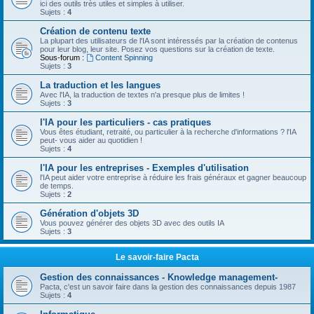
ici des outils très utiles et simples à utiliser.
Sujets :
4
Création de contenu texte
La plupart des utilisateurs de l'IA sont intéressés par la création de contenus
pour leur blog, leur site. Posez vos questions sur la création de texte.
Sous-forum :
Content Spinning
Sujets :
3
La traduction et les langues
Avec l'IA, la traduction de textes n'a presque plus de limites !
Sujets :
3
l'IA pour les particuliers - cas pratiques
Vous êtes étudiant, retraité, ou particulier à la recherche d'informations ? l'IA
peut- vous aider au quotidien !
Sujets :
4
l'IA pour les entreprises - Exemples d'utilisation
l'IA peut aider votre entreprise à réduire les frais généraux et gagner beaucoup
de temps.
Sujets :
2
Génération d'objets 3D
Vous pouvez générer des objets 3D avec des outils IA
Sujets :
3
Le savoir-faire Pacta
Gestion des connaissances - Knowledge management-
Pacta, c'est un savoir faire dans la gestion des connaissances depuis 1987
Sujets :
4