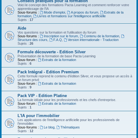
Conseils pratiques pour la formation
Voici le concept des formations Pacta Learning et comment renforcer votre
apprentissage de l'IA
Sous-forums :
Mode d'emploi
,
A propos du forum
,
Extraits de la
formation
,
Livres et formations sur l'intelligence artificielle
Sujets :
17
Aide
Vos questions sur la formation et l'utilisation du forum
Sous-forums :
Inscription sur le forum
,
Contenu de la formation
,
Structure des cours
,
F.A.Q
,
Version internationale - Traduction
Sujets :
26
Formule découverte - Edition Silver
Présentation de la formation de base Pacta Learning
Sous-forum :
Extraits de la formation
Sujets :
6
Pack Intégral - Edition Premium
Cette formule reprend le contenu d'édition Silver, et vous propose un accès à
un forum privé
Sous-forum :
Extraits de la formation
Sujets :
9
Pack VIP - Edition Platine
La formule idéale pour les professionnels et les chefs d'entreprise.
Sous-forum :
Extraits de la formation
Sujets :
1
L'IA pour l'immobilier
Les applications de l'intelligence artificielle pour les professionnels de
l'immobilier.
Sous-forums :
Le blog
,
Thématiques
Sujets :
12