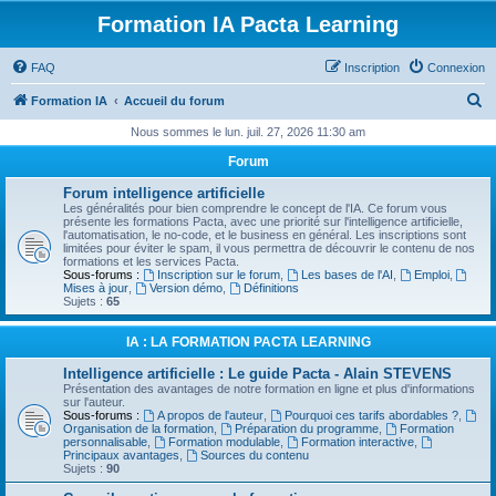
Formation IA Pacta Learning
FAQ
Inscription
Connexion
R
Formation IA
Accueil du forum
e
Nous sommes le lun. juil. 27, 2026 11:30 am
c
Forum
h
Forum intelligence artificielle
e
Les généralités pour bien comprendre le concept de l'IA. Ce forum vous
présente les formations Pacta, avec une priorité sur l'intelligence artificielle,
r
l'automatisation, le no-code, et le business en général. Les inscriptions sont
limitées pour éviter le spam, il vous permettra de découvrir le contenu de nos
c
formations et les services Pacta.
Sous-forums :
Inscription sur le forum
,
Les bases de l'AI
,
Emploi
,
h
Mises à jour
,
Version démo
,
Définitions
Sujets :
65
e
r
IA : LA FORMATION PACTA LEARNING
Intelligence artificielle : Le guide Pacta - Alain STEVENS
Présentation des avantages de notre formation en ligne et plus d'informations
sur l'auteur.
Sous-forums :
A propos de l'auteur
,
Pourquoi ces tarifs abordables ?
,
Organisation de la formation
,
Préparation du programme
,
Formation
personnalisable
,
Formation modulable
,
Formation interactive
,
Principaux avantages
,
Sources du contenu
Sujets :
90