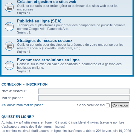
Création et gestion de sites web
Outils et conseils pour créer, gérer et optimiser des sites web pour les
entreprises.
Sujets :
1
Publicité en ligne (SEA)
Techniques et plateformes pour créer des campagnes de publicité payante,
comme Google Ads, Facebook Ads.
Sujets :
1
Stratégies de réseaux sociaux
Outils et conseils pour développer la présence de votre entreprise sur les
réseaux sociaux (LinkedIn, Instagram, etc.).
Sujets :
1
E-commerce et solutions en ligne
Conseils sur la mise en place de solutions e-commerce et la gestion des
boutiques en ligne.
Sujets :
1
CONNEXION
•
INSCRIPTION
Nom d’utilisateur :
Mot de passe :
J’ai oublié mon mot de passe
Se souvenir de moi
QUI EST EN LIGNE ?
Au total, il y a
4
utilisateurs en ligne :: 0 inscrit, 0 invisible et 4 invités (selon le nombre
d’utilisateurs actifs des 5 dernières minutes)
Le nombre maximal d’utilisateurs en ligne simultanément a été de
204
le ven. juin 19, 2026