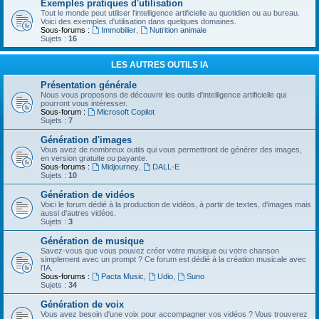
Exemples pratiques d'utilisation
Tout le monde peut utiliser l'intelligence artificielle au quotidien ou au bureau.
Voici des exemples d'utilisation dans quelques domaines.
Sous-forums :
Immobilier
,
Nutrition animale
Sujets :
16
LES AUTRES OUTILS IA
Présentation générale
Nous vous proposons de découvrir les outils d'intelligence artificielle qui
pourront vous intéresser.
Sous-forum :
Microsoft Copilot
Sujets :
7
Génération d'images
Vous avez de nombreux outils qui vous permettront de générer des images,
en version gratuite ou payante.
Sous-forums :
Midjourney
,
DALL-E
Sujets :
10
Génération de vidéos
Voici le forum dédié à la production de vidéos, à partir de textes, d'images mais
aussi d'autres vidéos.
Sujets :
3
Génération de musique
Savez-vous que vous pouvez créer votre musique ou votre chanson
simplement avec un prompt ? Ce forum est dédié à la création musicale avec
l'IA.
Sous-forums :
Pacta Music
,
Udio
,
Suno
Sujets :
34
Génération de voix
Vous avez besoin d'une voix pour accompagner vos vidéos ? Vous trouverez