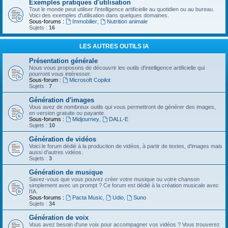
Exemples pratiques d'utilisation
Tout le monde peut utiliser l'intelligence artificielle au quotidien ou au bureau.
Voici des exemples d'utilisation dans quelques domaines.
Sous-forums :
Immobilier
,
Nutrition animale
Sujets :
16
LES AUTRES OUTILS IA
Présentation générale
Nous vous proposons de découvrir les outils d'intelligence artificielle qui
pourront vous intéresser.
Sous-forum :
Microsoft Copilot
Sujets :
7
Génération d'images
Vous avez de nombreux outils qui vous permettront de générer des images,
en version gratuite ou payante.
Sous-forums :
Midjourney
,
DALL-E
Sujets :
10
Génération de vidéos
Voici le forum dédié à la production de vidéos, à partir de textes, d'images mais
aussi d'autres vidéos.
Sujets :
3
Génération de musique
Savez-vous que vous pouvez créer votre musique ou votre chanson
simplement avec un prompt ? Ce forum est dédié à la création musicale avec
l'IA.
Sous-forums :
Pacta Music
,
Udio
,
Suno
Sujets :
34
Génération de voix
Vous avez besoin d'une voix pour accompagner vos vidéos ? Vous trouverez