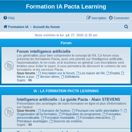
Formation IA Pacta Learning
FAQ
Inscription
Connexion
R
Formation IA
Accueil du forum
e
Nous sommes le lun. juil. 27, 2026 11:30 am
c
Forum
h
Forum intelligence artificielle
e
Les généralités pour bien comprendre le concept de l'IA. Ce forum vous
présente les formations Pacta, avec une priorité sur l'intelligence artificielle,
r
l'automatisation, le no-code, et le business en général. Les inscriptions sont
limitées pour éviter le spam, il vous permettra de découvrir le contenu de nos
c
formations et les services Pacta.
Sous-forums :
Inscription sur le forum
,
Les bases de l'AI
,
Emploi
,
h
Mises à jour
,
Version démo
,
Définitions
Sujets :
65
e
r
IA : LA FORMATION PACTA LEARNING
Intelligence artificielle : Le guide Pacta - Alain STEVENS
Présentation des avantages de notre formation en ligne et plus d'informations
sur l'auteur.
Sous-forums :
A propos de l'auteur
,
Pourquoi ces tarifs abordables ?
,
Organisation de la formation
,
Préparation du programme
,
Formation
personnalisable
,
Formation modulable
,
Formation interactive
,
Principaux avantages
,
Sources du contenu
Sujets :
90