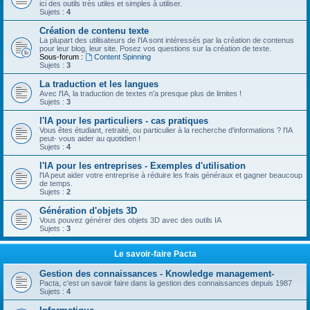
ici des outils très utiles et simples à utiliser.
Sujets :
4
Création de contenu texte
La plupart des utilisateurs de l'IA sont intéressés par la création de contenus
pour leur blog, leur site. Posez vos questions sur la création de texte.
Sous-forum :
Content Spinning
Sujets :
3
La traduction et les langues
Avec l'IA, la traduction de textes n'a presque plus de limites !
Sujets :
3
l'IA pour les particuliers - cas pratiques
Vous êtes étudiant, retraité, ou particulier à la recherche d'informations ? l'IA
peut- vous aider au quotidien !
Sujets :
4
l'IA pour les entreprises - Exemples d'utilisation
l'IA peut aider votre entreprise à réduire les frais généraux et gagner beaucoup
de temps.
Sujets :
2
Génération d'objets 3D
Vous pouvez générer des objets 3D avec des outils IA
Sujets :
3
Le savoir-faire Pacta
Gestion des connaissances - Knowledge management-
Pacta, c'est un savoir faire dans la gestion des connaissances depuis 1987
Sujets :
4