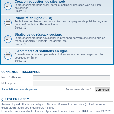
Création et gestion de sites web
Outils et conseils pour créer, gérer et optimiser des sites web pour les
entreprises.
Sujets :
1
Publicité en ligne (SEA)
Techniques et plateformes pour créer des campagnes de publicité payante,
comme Google Ads, Facebook Ads.
Sujets :
1
Stratégies de réseaux sociaux
Outils et conseils pour développer la présence de votre entreprise sur les
réseaux sociaux (LinkedIn, Instagram, etc.).
Sujets :
1
E-commerce et solutions en ligne
Conseils sur la mise en place de solutions e-commerce et la gestion des
boutiques en ligne.
Sujets :
1
CONNEXION
•
INSCRIPTION
Nom d’utilisateur :
Mot de passe :
J’ai oublié mon mot de passe
Se souvenir de moi
QUI EST EN LIGNE ?
Au total, il y a
4
utilisateurs en ligne :: 0 inscrit, 0 invisible et 4 invités (selon le nombre
d’utilisateurs actifs des 5 dernières minutes)
Le nombre maximal d’utilisateurs en ligne simultanément a été de
204
le ven. juin 19, 2026