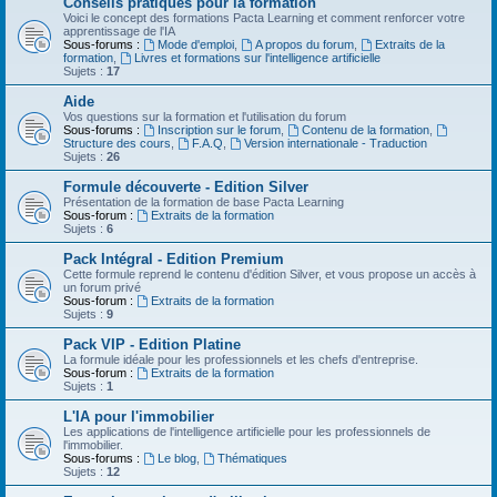
Conseils pratiques pour la formation
Voici le concept des formations Pacta Learning et comment renforcer votre
apprentissage de l'IA
Sous-forums :
Mode d'emploi
,
A propos du forum
,
Extraits de la
formation
,
Livres et formations sur l'intelligence artificielle
Sujets :
17
Aide
Vos questions sur la formation et l'utilisation du forum
Sous-forums :
Inscription sur le forum
,
Contenu de la formation
,
Structure des cours
,
F.A.Q
,
Version internationale - Traduction
Sujets :
26
Formule découverte - Edition Silver
Présentation de la formation de base Pacta Learning
Sous-forum :
Extraits de la formation
Sujets :
6
Pack Intégral - Edition Premium
Cette formule reprend le contenu d'édition Silver, et vous propose un accès à
un forum privé
Sous-forum :
Extraits de la formation
Sujets :
9
Pack VIP - Edition Platine
La formule idéale pour les professionnels et les chefs d'entreprise.
Sous-forum :
Extraits de la formation
Sujets :
1
L'IA pour l'immobilier
Les applications de l'intelligence artificielle pour les professionnels de
l'immobilier.
Sous-forums :
Le blog
,
Thématiques
Sujets :
12